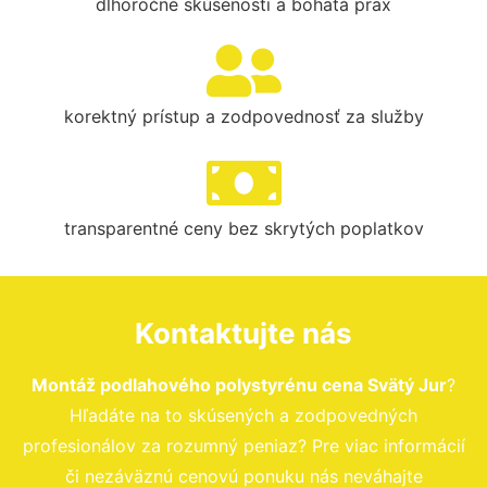
dlhoročné skúsenosti a bohatá prax
korektný prístup a zodpovednosť za služby
transparentné ceny bez skrytých poplatkov
Kontaktujte nás
Montáž podlahového polystyrénu cena Svätý Jur
?
Hľadáte na to skúsených a zodpovedných
profesionálov za rozumný peniaz? Pre viac informácií
či nezáväznú cenovú ponuku nás neváhajte