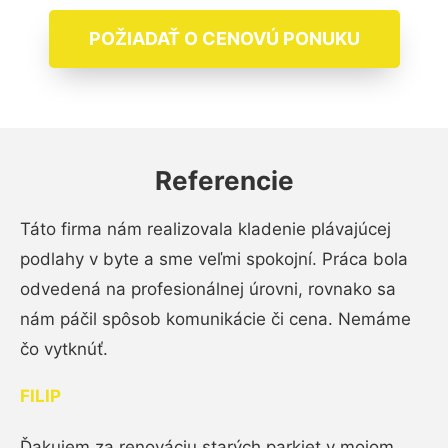
POŽIADAŤ O CENOVÚ PONUKU
Referencie
Táto firma nám realizovala kladenie plávajúcej
podlahy v byte a sme veľmi spokojní. Práca bola
odvedená na profesionálnej úrovni, rovnako sa
nám páčil spôsob komunikácie či cena. Nemáme
čo vytknúť.
FILIP
Ďakujem za renováciu starých parkiet v mojom