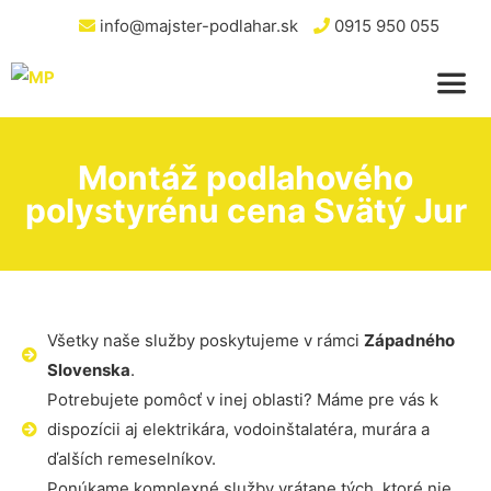
info@majster-podlahar.sk
0915 950 055
Montáž podlahového
polystyrénu cena Svätý Jur
Všetky naše služby poskytujeme v rámci
Západného
Slovenska
.
Potrebujete pomôcť v inej oblasti? Máme pre vás k
dispozícii aj elektrikára, vodoinštalatéra, murára a
ďalších remeselníkov.
Ponúkame komplexné služby vrátane tých, ktoré nie