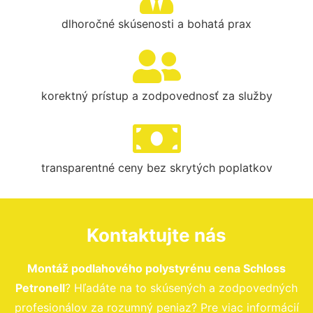
dlhoročné skúsenosti a bohatá prax
korektný prístup a zodpovednosť za služby
transparentné ceny bez skrytých poplatkov
Kontaktujte nás
Montáž podlahového polystyrénu cena Schloss
Petronell
? Hľadáte na to skúsených a zodpovedných
profesionálov za rozumný peniaz? Pre viac informácií