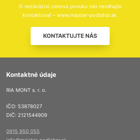
či nezáväznú cenovú ponuku nás neváhajte
kontaktovať – www.majster-podlahar.sk.
KONTAKTUJTE NÁS
Kontaktné údaje
RIA MONT s. r. o.
IČO: 53878027
DIČ: 2121544909
0915 950 055
info@majster-podlahar.sk