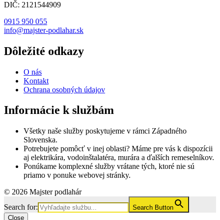
DIČ: 2121544909
0915 950 055
info@majster-podlahar.sk
Dôležité odkazy
O nás
Kontakt
Ochrana osobných údajov
Informácie k službám
Všetky naše služby poskytujeme v rámci Západného
Slovenska.
Potrebujete pomôcť v inej oblasti? Máme pre vás k dispozícii
aj elektrikára, vodoinštalatéra, murára a ďalších remeselníkov.
Ponúkame komplexné služby vrátane tých, ktoré nie sú
priamo v ponuke webovej stránky.
© 2026 Majster podlahár
Search for:
Search Button
Close