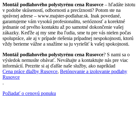
Montáž podlahového polystyrénu cena Rusovce
– hľadáte istotu
v podobe skúseností, odbornosti a precíznosti? Potom ste na
správnej adrese – www.majster-podlahar.sk. Inak povedané,
garantujeme vám vysokú profesionalitu, serióznosť a korektné
jednanie od prvého kontaktu až po samotné dokončenie vašej
zákazky. Keďže aj my sme iba ľudia, sme tu pre vás nielen počas
spolupráce, ale aj v prípade riešenia prípadnej nespokojnosti, ktorú
vždy berieme vážne a snažíme sa ju vyriešiť k vašej spokojnosti.
Montáž podlahového polystyrénu cena Rusovce
? S nami sa o
výsledok nemusíte obávať. Neváhajte a kontaktujte nás pre viac
informácií. Prezrite si aj ďalšie naše služby, ako napríklad
Cena práce dlažby Rusovce
,
Betónovanie a izolovanie podlahy
Rusovce
.
Požiadať o cenovú ponuku