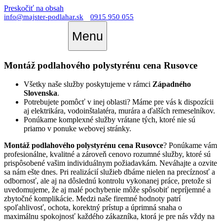
Preskočiť na obsah
info@majster-podlahar.sk
0915 950 055
Menu
Montáž podlahového polystyrénu cena Rusovce
Všetky naše služby poskytujeme v rámci
Západného
Slovenska
.
Potrebujete pomôcť v inej oblasti? Máme pre vás k dispozícii
aj elektrikára, vodoinštalatéra, murára a ďalších remeselníkov.
Ponúkame komplexné služby vrátane tých, ktoré nie sú
priamo v ponuke webovej stránky.
Montáž podlahového polystyrénu cena Rusovce
? Ponúkame vám
profesionálne, kvalitné a zároveň cenovo rozumné služby, ktoré sú
prispôsobené vašim individuálnym požiadavkám. Neváhajte a ozvite
sa nám ešte dnes. Pri realizácií služieb dbáme nielen na precíznosť a
odbornosť, ale aj na dôslednú kontrolu vykonanej práce, pretože si
uvedomujeme, že aj malé pochybenie môže spôsobiť nepríjemné a
zbytočné komplikácie. Medzi naše firemné hodnoty patrí
spoľahlivosť, ochota, korektný prístup a úprimná snaha o
maximálnu spokojnosť každého zákazníka, ktorá je pre nás vždy na