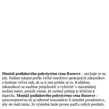
Montáž podlahového polystyrénu cena Rusovce
– nechajte to na
nás. Našimi rukami prešlo veľké množstvo spokojných zákazníkov
a budeme veľmi radi, ak sa k nim pridáte aj vy. Každému
zákazníkovi sa snažíme prispôsobiť a vyhovieť v maximálnej
možnej miere, pretože vieme, že osobný prístup je kľúčom k
úspechu.
Montáž podlahového polystyrénu cena Rusovce
–
samozrejmosťou sú aj odborné konzultácie či detailné poradenstvo,
aby ste mali istotu, že výsledok bude presne podľa vašich predstáv.