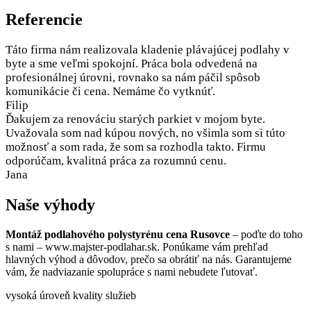
Referencie
Táto firma nám realizovala kladenie plávajúcej podlahy v
byte a sme veľmi spokojní. Práca bola odvedená na
profesionálnej úrovni, rovnako sa nám páčil spôsob
komunikácie či cena. Nemáme čo vytknúť.
Filip
Ďakujem za renováciu starých parkiet v mojom byte.
Uvažovala som nad kúpou nových, no všimla som si túto
možnosť a som rada, že som sa rozhodla takto. Firmu
odporúčam, kvalitná práca za rozumnú cenu.
Jana
Naše výhody
Montáž podlahového polystyrénu cena Rusovce
– poďte do toho
s nami – www.majster-podlahar.sk. Ponúkame vám prehľad
hlavných výhod a dôvodov, prečo sa obrátiť na nás. Garantujeme
vám, že nadviazanie spolupráce s nami nebudete ľutovať.
vysoká úroveň kvality služieb