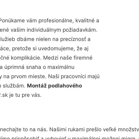
Ponúkame vám profesionálne, kvalitné a
bené vašim individuálnym požiadavkám.
 služieb dbáme nielen na precíznosť a
ráce, pretože si uvedomujeme, že aj
čné komplikácie. Medzi naše firemné
up a úprimná snaha o maximálnu
y na prvom mieste. Naši pracovníci majú
im službám.
Montáž podlahového
sk je tu pre vás.
nechajte to na nás. Našimi rukami prešlo veľké množst
žíme prispôsobiť a vyhovieť v maximálnej možnej miere, 