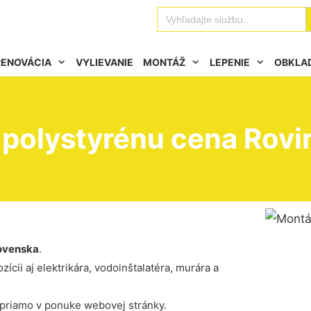
Se
Search
for:
RENOVÁCIA
VYLIEVANIE
MONTÁŽ
LEPENIE
OBKLA
polystyrénu cena Rovi
ovenska
.
ícii aj elektrikára, vodoinštalatéra, murára a
 priamo v ponuke webovej stránky.