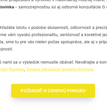
Rovinka
– samozrejmosťou sú aj odborné konzultácie či d
hľadáte istotu v podobe skúseností, odbornosti a precí
me vám vysokú profesionalitu, serióznosť a korektné j
, sme tu pre vás nielen počas spolupráce, ale aj v príp
jnosti.
S nami sa o výsledok nemusíte obávať. Neváhajte a kontak
kiet Rovinka
,
Oprava plávajúcej podlahy Rovinka
.
POŽIADAŤ O CENOVÚ PONUKU