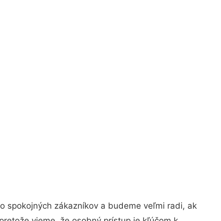
vo spokojných zákazníkov a budeme veľmi radi, ak
pretože vieme, že osobný prístup je kľúčom k