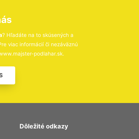
nás
a
? Hľadáte na to skúsených a
e viac informácií či nezáväznú
www.majster-podlahar.sk.
S
Dôležité odkazy