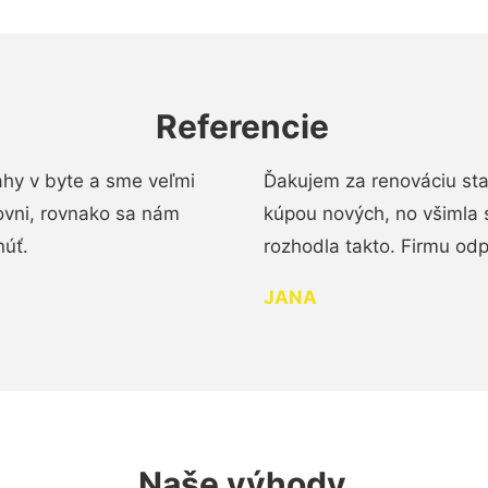
Referencie
ahy v byte a sme veľmi
Ďakujem za renováciu st
ovni, rovnako sa nám
kúpou nových, no všimla 
núť.
rozhodla takto. Firmu od
JANA
Naše výhody