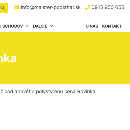
arch Button
info@majster-podlahar.sk
0915 950 055
D SCHODOV
ĎALŠIE
O NÁS
KONTAKT
nka