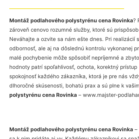
Montáž podlahového polystyrénu cena Rovinka
? 
zároveň cenovo rozumné služby, ktoré sú prispôso
Neváhajte a ozvite sa nám ešte dnes. Pri realizácií
odbornosť, ale aj na dôslednú kontrolu vykonanej p
malé pochybenie môže spôsobiť nepríjemné a zbyto
hodnoty patrí spoľahlivosť, ochota, korektný príst
spokojnosť každého zákazníka, ktorá je pre nás vžd
dlhoročné skúsenosti, bohatú prax a sú plne k vaš
polystyrénu cena Rovinka
– www.majster-podlahar.
Montáž podlahového polystyrénu cena Rovinka
– 
sa k nim pridáte aj vy. Každému zákazníkovi sa sna