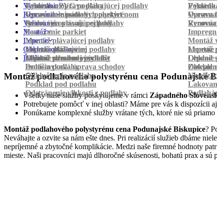
Vyrovnanie
Pokládka PVC podlahy
Výmena a oprava plávajúcej podlahy
Pokládk
Výmena 
Renovácia
Oprava laminátových parkiet
Vyrovnanie podlahy polystyrénom
Oprava 
Vyrovnan
Vylievanie
Suché vyrovnanie podlahy
Renovácia plávajúcej podlahy
Vyrovnan
Renováci
Montáž
Pastovanie parkiet
Impregná
Lepenie
Montáž plávajúcej podlahy
Montáž v
Obklad schodov
Montáž dlážkovice
Lepenie plávajúcej podlahy
Montáž 
Lepenie 
Ďalšie
Montáž prechodových líšt
Lepenie drevenej podlahy
Obklad schodov vinylom
Lepenie 
Obklad 
Protišmyková úprava schodov
Izolácia podlahy
Obklad n
Zateplen
Odhlučnenie podlahy
Nivelizá
Montáž podlahového polystyrénu cena Podunajské B
Podklad pod podlahu
Lakovan
Odstránenie vlhkosti z podlahy
Podlahá
Všetky naše služby poskytujeme v rámci
Západného Slovens
Potrebujete pomôcť v inej oblasti? Máme pre vás k dispozícii aj
Ponúkame komplexné služby vrátane tých, ktoré nie sú priamo
Montáž podlahového polystyrénu cena Podunajské Biskupice
? P
Neváhajte a ozvite sa nám ešte dnes. Pri realizácií služieb dbáme ni
nepríjemné a zbytočné komplikácie. Medzi naše firemné hodnoty patr
mieste. Naši pracovníci majú dlhoročné skúsenosti, bohatú prax a sú