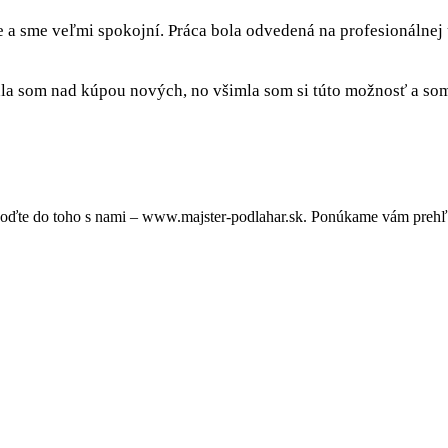
e a sme veľmi spokojní. Práca bola odvedená na profesionálnej
a som nad kúpou nových, no všimla som si túto možnosť a som 
oďte do toho s nami – www.majster-podlahar.sk. Ponúkame vám prehľa