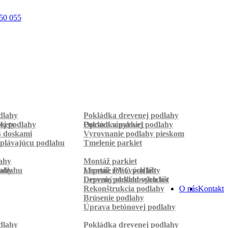
50 055
dlahy
Pokládka drevenej podlahy
rkety
ej podlahy
Pokládka parkiet
Oprava vinylovej podlahy
B doskami
Vyrovnanie podlahy pieskom
plávajúcu podlahu
Tmelenie parkiet
ahy
Montáž parkiet
odlahu
lahy
Montáž rohových líšt
Lepenie PVC podlahy
Lepenie podlahových líšt
Drevený obklad schodov
Rekonštrukcia podlahy
O nás
Kontakt
Brúsenie podlahy
Úprava betónovej podlahy
dlahy
Pokládka drevenej podlahy