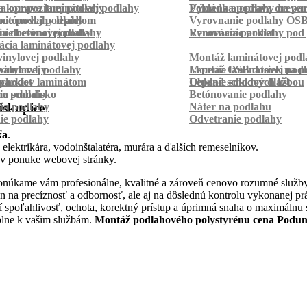
a kompozitnej podlahy
a oprava laminátovej podlahy
Pokládka podlahy na pa
Výmena a oprava dreven
betónovej podlahy
ie podlahy lepidlom
Vyrovnanie podlahy OS
ie betónovej podlahy
a drevenej podlahy
Vyrovnanie podlahy pod 
Renovácia parkiet
cia laminátovej podlahy
inylovej podlahy
Montáž laminátovej podl
palubovky
vinylovej podlahy
Montáž OSB dosiek na p
Lepenie laminátovej pod
parkiet
schodov laminátom
Lepenie soklových líšt
Obklad schodov dlažbou
a schodisko
ie podlahy
Betónovanie podlahy
cia podlahy
Náter na podlahu
iskupice
ie podlahy
Odvetranie podlahy
r
ka
.
 elektrikára, vodoinštalatéra, murára a ďalších remeselníkov.
 v ponuke webovej stránky.
onúkame vám profesionálne, kvalitné a zároveň cenovo rozumné služby
elen na precíznosť a odbornosť, ale aj na dôslednú kontrolu vykonanej 
í spoľahlivosť, ochota, korektný prístup a úprimná snaha o maximálnu
 plne k vašim službám.
Montáž podlahového polystyrénu cena Podun