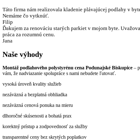
Táto firma nám realizovala kladenie plávajúcej podlahy v byt
Nemáme čo vytknúť.
Filip
Ďakujem za renováciu starých parkiet v mojom byte. Uvažoval
práca za rozumnú cenu.
Jana
Naše výhody
Montáž podlahového polystyrénu cena Podunajské Biskupice
– p
vám, že nadviazanie spolupráce s nami nebudete ľutovať.
vysoká úroveň kvality služieb
nezáväzná a bezplatná obhliadka
nezáväzná cenová ponuka na mieru
dlhoročné skúsenosti a bohatá prax
korektný prístup a zodpovednosť za služby
transparentné ceny bez skrytých poplatkov