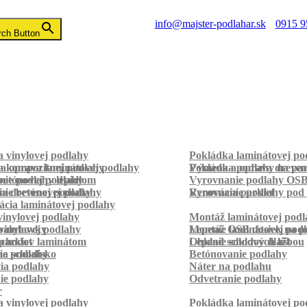
info@majster-podlahar.sk
0915 9
rch Button
 vinylovej podlahy
Pokládka laminátovej po
a kompozitnej podlahy
a oprava laminátovej podlahy
Pokládka podlahy na pa
Výmena a oprava dreven
betónovej podlahy
ie podlahy lepidlom
Vyrovnanie podlahy OS
ie betónovej podlahy
a drevenej podlahy
Vyrovnanie podlahy pod 
Renovácia parkiet
cia laminátovej podlahy
inylovej podlahy
Montáž laminátovej podl
palubovky
vinylovej podlahy
Montáž OSB dosiek na p
Lepenie laminátovej pod
parkiet
schodov laminátom
Lepenie soklových líšt
Obklad schodov dlažbou
a schodisko
ie podlahy
Betónovanie podlahy
cia podlahy
Náter na podlahu
ie podlahy
Odvetranie podlahy
r
 vinylovej podlahy
Pokládka laminátovej po