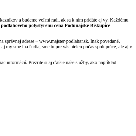
kazníkov a budeme veľmi radi, ak sa k nim pridáte aj vy. Každému
podlahového polystyrénu cena Podunajské Biskupice
–
e na správnej adrese – www.majster-podlahar.sk. Inak povedané,
j my sme iba ľudia, sme tu pre vás nielen počas spolupráce, ale aj v
c informácií. Prezrite si aj ďalšie naše služby, ako napríklad