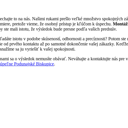
echajte to na nás. Našimi rukami prešlo veľké množstvo spokojných zá
miere, pretože vieme, že osobný prístup je kľúčom k úspechu.
Montáž 
y ste mali istotu, že výsledok bude presne podľa vašich predstáv.
ľadáte istotu v podobe skúseností, odbornosti a precíznosti? Potom st
ie od prvého kontaktu až po samotné dokončenie vašej zákazky. Keďže a
nažíme sa ju vyriešiť k vašej spokojnosti.
 nami sa o výsledok nemusíte obávať. Neváhajte a kontaktujte nás pre via
kúpeľne Podunajské Biskupice
.