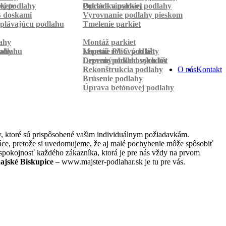
rkety
ej podlahy
Pokládka parkiet
Oprava vinylovej podlahy
B doskami
Vyrovnanie podlahy pieskom
plávajúcu podlahu
Tmelenie parkiet
ahy
Montáž parkiet
odlahu
lahy
Montáž rohových líšt
Lepenie PVC podlahy
Lepenie podlahových líšt
Drevený obklad schodov
Rekonštrukcia podlahy
O nás
Kontakt
Brúsenie podlahy
Úprava betónovej podlahy
, ktoré sú prispôsobené vašim individuálnym požiadavkám.
práce, pretože si uvedomujeme, že aj malé pochybenie môže spôsobiť
 spokojnosť každého zákazníka, ktorá je pre nás vždy na prvom
ajské Biskupice
– www.majster-podlahar.sk je tu pre vás.