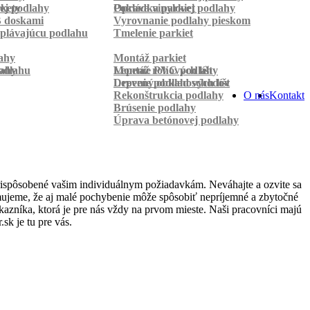
rkety
ej podlahy
Pokládka parkiet
Oprava vinylovej podlahy
B doskami
Vyrovnanie podlahy pieskom
plávajúcu podlahu
Tmelenie parkiet
ahy
Montáž parkiet
odlahu
lahy
Montáž rohových líšt
Lepenie PVC podlahy
Lepenie podlahových líšt
Drevený obklad schodov
Rekonštrukcia podlahy
O nás
Kontakt
Brúsenie podlahy
Úprava betónovej podlahy
rispôsobené vašim individuálnym požiadavkám. Neváhajte a ozvite sa
domujeme, že aj malé pochybenie môže spôsobiť nepríjemné a zbytočné
azníka, ktorá je pre nás vždy na prvom mieste. Naši pracovníci majú
k je tu pre vás.