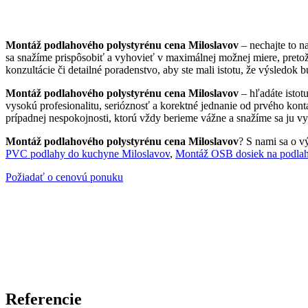
Montáž podlahového polystyrénu cena Miloslavov
– nechajte to n
sa snažíme prispôsobiť a vyhovieť v maximálnej možnej miere, preto
konzultácie či detailné poradenstvo, aby ste mali istotu, že výsledok 
Montáž podlahového polystyrénu cena Miloslavov
– hľadáte istot
vysokú profesionalitu, serióznosť a korektné jednanie od prvého kont
prípadnej nespokojnosti, ktorú vždy berieme vážne a snažíme sa ju vyr
Montáž podlahového polystyrénu cena Miloslavov
? S nami sa o vý
PVC podlahy do kuchyne Miloslavov
,
Montáž OSB dosiek na podlah
Požiadať o cenovú ponuku
Referencie