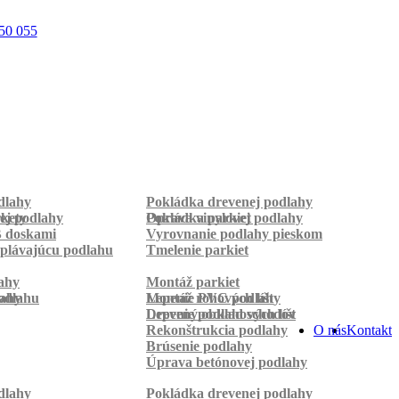
50 055
dlahy
Pokládka drevenej podlahy
rkety
ej podlahy
Pokládka parkiet
Oprava vinylovej podlahy
B doskami
Vyrovnanie podlahy pieskom
plávajúcu podlahu
Tmelenie parkiet
ahy
Montáž parkiet
odlahu
lahy
Montáž rohových líšt
Lepenie PVC podlahy
Lepenie podlahových líšt
Drevený obklad schodov
Rekonštrukcia podlahy
O nás
Kontakt
Brúsenie podlahy
Úprava betónovej podlahy
dlahy
Pokládka drevenej podlahy