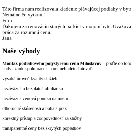
Táto firma nám realizovala kladenie plávajúcej podlahy v byt
Nemáme čo vytknúť.
Filip
Ďakujem za renováciu starých parkiet v mojom byte. Uvažoval
práca za rozumnú cenu.
Jana
Naše výhody
Montáž podlahového polystyrénu cena Miloslavov
– poďte do toh
nadviazanie spolupráce s nami nebudete ľutovať.
vysoká úroveň kvality služieb
nezáväzná a bezplatná obhliadka
nezáväzná cenová ponuka na mieru
dlhoročné skúsenosti a bohatá prax
korektný prístup a zodpovednosť za služby
transparentné ceny bez skrytých poplatkov