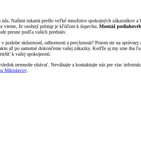
a nás. Našimi rukami prešlo veľké množstvo spokojných zákazníkov a 
že vieme, že osobný prístup je kľúčom k úspechu.
Montáž podlahovéh
bude presne podľa vašich predstáv.
u v podobe skúseností, odbornosti a precíznosti? Potom ste na správne
aktu až po samotné dokončenie vašej zákazky. Keďže aj my sme iba ľudia
iešiť k vašej spokojnosti.
sledok nemusíte obávať. Neváhajte a kontaktujte nás pre viac informácií
u Miloslavov
.