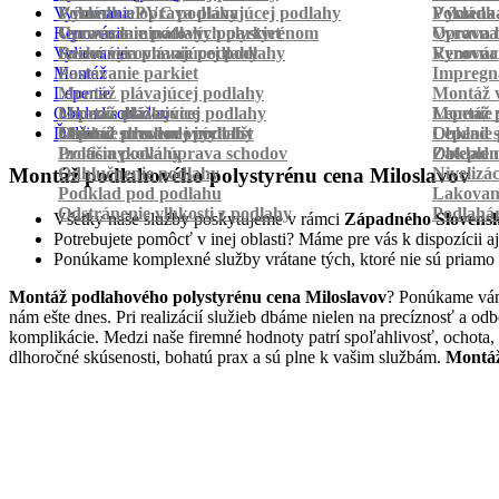
Vyrovnanie
Pokládka PVC podlahy
Výmena a oprava plávajúcej podlahy
Pokládk
Výmena 
Renovácia
Oprava laminátových parkiet
Vyrovnanie podlahy polystyrénom
Oprava 
Vyrovnan
Vylievanie
Suché vyrovnanie podlahy
Renovácia plávajúcej podlahy
Vyrovnan
Renováci
Montáž
Pastovanie parkiet
Impregná
Lepenie
Montáž plávajúcej podlahy
Montáž v
Obklad schodov
Montáž dlážkovice
Lepenie plávajúcej podlahy
Montáž 
Lepenie 
Ďalšie
Montáž prechodových líšt
Lepenie drevenej podlahy
Obklad schodov vinylom
Lepenie 
Obklad 
Protišmyková úprava schodov
Izolácia podlahy
Obklad n
Zateplen
Odhlučnenie podlahy
Nivelizá
Montáž podlahového polystyrénu cena Miloslavov
Podklad pod podlahu
Lakovan
Odstránenie vlhkosti z podlahy
Podlahá
Všetky naše služby poskytujeme v rámci
Západného Slovens
Potrebujete pomôcť v inej oblasti? Máme pre vás k dispozícii aj
Ponúkame komplexné služby vrátane tých, ktoré nie sú priamo
Montáž podlahového polystyrénu cena Miloslavov
? Ponúkame vám 
nám ešte dnes. Pri realizácií služieb dbáme nielen na precíznosť a o
komplikácie. Medzi naše firemné hodnoty patrí spoľahlivosť, ochota,
dlhoročné skúsenosti, bohatú prax a sú plne k vašim službám.
Montáž