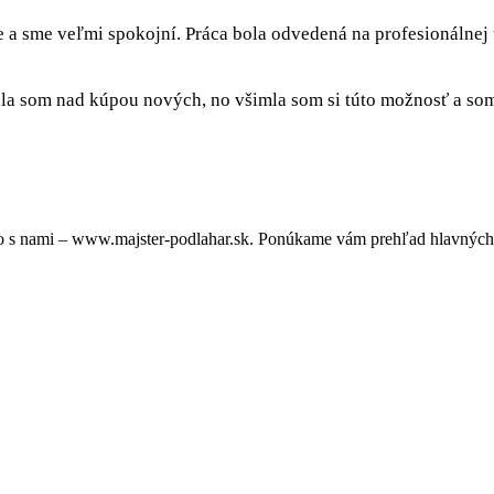
e a sme veľmi spokojní. Práca bola odvedená na profesionálnej
a som nad kúpou nových, no všimla som si túto možnosť a som 
o s nami – www.majster-podlahar.sk. Ponúkame vám prehľad hlavných 