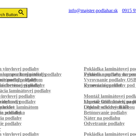
info@majster-podlahar.sk
0915 9
rch Button
 vinylovej podlahy
Pokládka laminátovej po
a kompozitnej podlahy
a oprava laminátovej podlahy
Pokládka podlahy na pa
Výmena a oprava dreven
betónovej podlahy
ie podlahy lepidlom
Vyrovnanie podlahy OS
ie betónovej podlahy
a drevenej podlahy
Vyrovnanie podlahy pod 
Renovácia parkiet
cia laminátovej podlahy
inylovej podlahy
Montáž laminátovej podl
palubovky
vinylovej podlahy
Montáž OSB dosiek na p
Lepenie laminátovej pod
parkiet
schodov laminátom
Lepenie soklových líšt
Obklad schodov dlažbou
a schodisko
ie podlahy
Betónovanie podlahy
cia podlahy
Náter na podlahu
ie podlahy
Odvetranie podlahy
r
 vinylovej podlahy
Pokládka laminátovej po