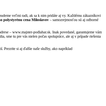
budeme veľmi radi, ak sa k nim pridáte aj vy. Každému zákazníkovi
o polystyrénu cena Miloslavov
– samozrejmosťou sú aj odborné
j adrese – www.majster-podlahar.sk. Inak povedané, garantujeme vám
, sme tu pre vás nielen počas spolupráce, ale aj v prípade riešenia
. Prezrite si aj ďalšie naše služby, ako napríklad