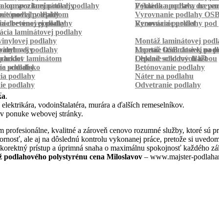
a kompozitnej podlahy
a oprava laminátovej podlahy
Pokládka podlahy na pa
Výmena a oprava dreven
betónovej podlahy
ie podlahy lepidlom
Vyrovnanie podlahy OS
ie betónovej podlahy
a drevenej podlahy
Vyrovnanie podlahy pod 
Renovácia parkiet
cia laminátovej podlahy
inylovej podlahy
Montáž laminátovej podl
palubovky
vinylovej podlahy
Montáž OSB dosiek na p
Lepenie laminátovej pod
parkiet
schodov laminátom
Lepenie soklových líšt
Obklad schodov dlažbou
a schodisko
ie podlahy
Betónovanie podlahy
cia podlahy
Náter na podlahu
ie podlahy
Odvetranie podlahy
r
ka
.
 elektrikára, vodoinštalatéra, murára a ďalších remeselníkov.
 v ponuke webovej stránky.
profesionálne, kvalitné a zároveň cenovo rozumné služby, ktoré sú p
dbornosť, ale aj na dôslednú kontrolu vykonanej práce, pretože si uve
 korektný prístup a úprimná snaha o maximálnu spokojnosť každého zák
 podlahového polystyrénu cena Miloslavov
– www.majster-podlahar.s