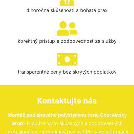
dlhoročné skúsenosti a bohatá prax
korektný prístup a zodpovednosť za služby
transparentné ceny bez skrytých poplatkov
Kontaktujte nás
Montáž podlahového polystyrénu cena Chorvátsky
Grob
? Hľadáte na to skúsených a zodpovedných
profesionálov za rozumný peniaz? Pre viac informácií