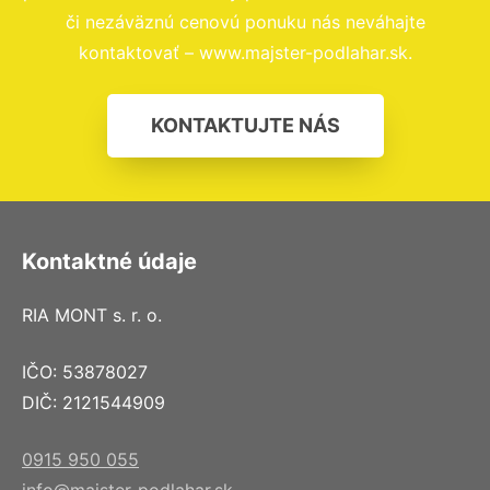
či nezáväznú cenovú ponuku nás neváhajte
kontaktovať – www.majster-podlahar.sk.
KONTAKTUJTE NÁS
Kontaktné údaje
RIA MONT s. r. o.
IČO: 53878027
DIČ: 2121544909
0915 950 055
info@majster-podlahar.sk