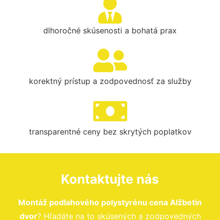
dlhoročné skúsenosti a bohatá prax
korektný prístup a zodpovednosť za služby
transparentné ceny bez skrytých poplatkov
Kontaktujte nás
Montáž podlahového polystyrénu cena Alžbetin
dvor
? Hľadáte na to skúsených a zodpovedných