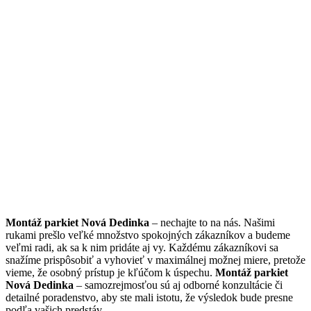
Montáž parkiet Nová Dedinka
– nechajte to na nás. Našimi
rukami prešlo veľké množstvo spokojných zákazníkov a budeme
veľmi radi, ak sa k nim pridáte aj vy. Každému zákazníkovi sa
snažíme prispôsobiť a vyhovieť v maximálnej možnej miere, pretože
vieme, že osobný prístup je kľúčom k úspechu.
Montáž parkiet
Nová Dedinka
– samozrejmosťou sú aj odborné konzultácie či
detailné poradenstvo, aby ste mali istotu, že výsledok bude presne
podľa vašich predstáv.