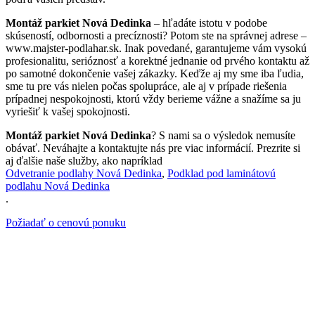
Montáž parkiet Nová Dedinka
– hľadáte istotu v podobe
skúseností, odbornosti a precíznosti? Potom ste na správnej adrese –
www.majster-podlahar.sk. Inak povedané, garantujeme vám vysokú
profesionalitu, serióznosť a korektné jednanie od prvého kontaktu až
po samotné dokončenie vašej zákazky. Keďže aj my sme iba ľudia,
sme tu pre vás nielen počas spolupráce, ale aj v prípade riešenia
prípadnej nespokojnosti, ktorú vždy berieme vážne a snažíme sa ju
vyriešiť k vašej spokojnosti.
Montáž parkiet Nová Dedinka
? S nami sa o výsledok nemusíte
obávať. Neváhajte a kontaktujte nás pre viac informácií. Prezrite si
aj ďalšie naše služby, ako napríklad
Odvetranie podlahy Nová Dedinka
,
Podklad pod laminátovú
podlahu Nová Dedinka
.
Požiadať o cenovú ponuku