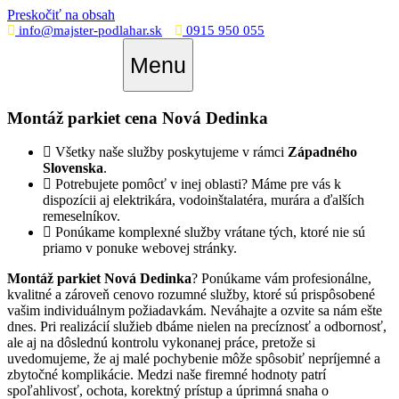
Preskočiť na obsah
info@majster-podlahar.sk
0915 950 055
Menu
Montáž parkiet cena Nová Dedinka
Všetky naše služby poskytujeme v rámci
Západného
Slovenska
.
Potrebujete pomôcť v inej oblasti? Máme pre vás k
dispozícii aj elektrikára, vodoinštalatéra, murára a ďalších
remeselníkov.
Ponúkame komplexné služby vrátane tých, ktoré nie sú
priamo v ponuke webovej stránky.
Montáž parkiet Nová Dedinka
? Ponúkame vám profesionálne,
kvalitné a zároveň cenovo rozumné služby, ktoré sú prispôsobené
vašim individuálnym požiadavkám. Neváhajte a ozvite sa nám ešte
dnes. Pri realizácií služieb dbáme nielen na precíznosť a odbornosť,
ale aj na dôslednú kontrolu vykonanej práce, pretože si
uvedomujeme, že aj malé pochybenie môže spôsobiť nepríjemné a
zbytočné komplikácie. Medzi naše firemné hodnoty patrí
spoľahlivosť, ochota, korektný prístup a úprimná snaha o