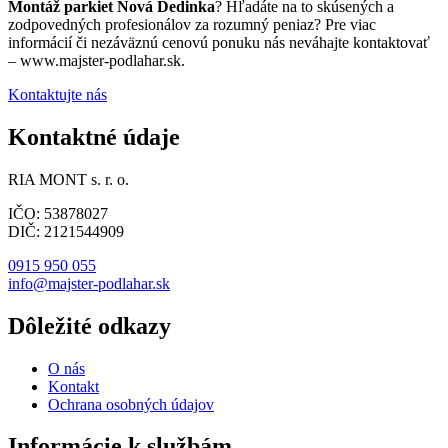
Montáž parkiet Nová Dedinka
? Hľadáte na to skúsených a
zodpovedných profesionálov za rozumný peniaz? Pre viac
informácií či nezáväznú cenovú ponuku nás neváhajte kontaktovať
– www.majster-podlahar.sk.
Kontaktujte nás
Kontaktné údaje
RIA MONT s. r. o.
IČO: 53878027
DIČ: 2121544909
0915 950 055
info@majster-podlahar.sk
Dôležité odkazy
O nás
Kontakt
Ochrana osobných údajov
Informácie k službám