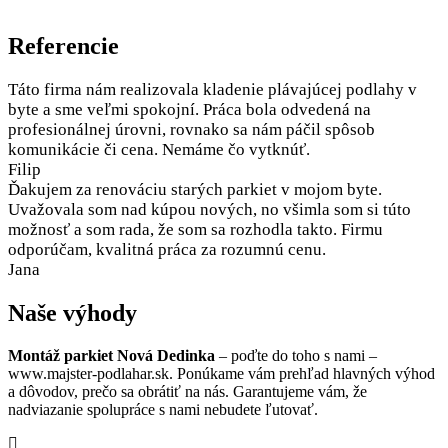
Referencie
Táto firma nám realizovala kladenie plávajúcej podlahy v
byte a sme veľmi spokojní. Práca bola odvedená na
profesionálnej úrovni, rovnako sa nám páčil spôsob
komunikácie či cena. Nemáme čo vytknúť.
Filip
Ďakujem za renováciu starých parkiet v mojom byte.
Uvažovala som nad kúpou nových, no všimla som si túto
možnosť a som rada, že som sa rozhodla takto. Firmu
odporúčam, kvalitná práca za rozumnú cenu.
Jana
Naše výhody
Montáž parkiet Nová Dedinka
– poďte do toho s nami –
www.majster-podlahar.sk. Ponúkame vám prehľad hlavných výhod
a dôvodov, prečo sa obrátiť na nás. Garantujeme vám, že
nadviazanie spolupráce s nami nebudete ľutovať.