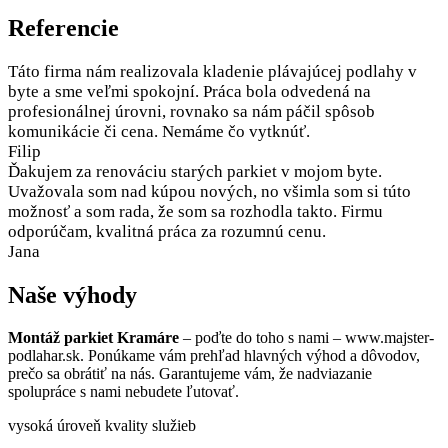
Referencie
Táto firma nám realizovala kladenie plávajúcej podlahy v
byte a sme veľmi spokojní. Práca bola odvedená na
profesionálnej úrovni, rovnako sa nám páčil spôsob
komunikácie či cena. Nemáme čo vytknúť.
Filip
Ďakujem za renováciu starých parkiet v mojom byte.
Uvažovala som nad kúpou nových, no všimla som si túto
možnosť a som rada, že som sa rozhodla takto. Firmu
odporúčam, kvalitná práca za rozumnú cenu.
Jana
Naše výhody
Montáž parkiet Kramáre
– poďte do toho s nami – www.majster-
podlahar.sk. Ponúkame vám prehľad hlavných výhod a dôvodov,
prečo sa obrátiť na nás. Garantujeme vám, že nadviazanie
spolupráce s nami nebudete ľutovať.
vysoká úroveň kvality služieb