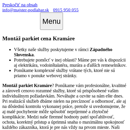
Preskočiť na obsah
info@majster-podlahar.sk
0915 950 055
Menu
Montáž parkiet cena Kramáre
Všetky naše služby poskytujeme v rámci
Západného
Slovenska
.
Potrebujete pomôcť v inej oblasti? Máme pre vás k dispozícii
aj elektrikára, vodoinštalatéra, murára a ďalších remeselníkov.
Ponúkame komplexné služby vrátane tých, ktoré nie sú
priamo v ponuke webovej stránky.
Montáž parkiet Kramáre
? Ponúkame vám profesionálne, kvalitné
a zároveň cenovo rozumné služby, ktoré sú prispôsobené vašim
individuálnym požiadavkám. Neváhajte a ozvite sa nám ešte dnes.
Pri realizácií služieb dbáme nielen na precíznosť a odbornosť, ale aj
na dôslednú kontrolu vykonanej práce, pretože si uvedomujeme, že
aj malé pochybenie môže spôsobiť nepríjemné a zbytočné
komplikácie. Medzi naše firemné hodnoty patrí spoľahlivosť,
ochota, korektný prístup a úprimná snaha o maximálnu spokojnosť
každého zákazníka, ktorá je pre nás vždy na prvom mieste. Naši