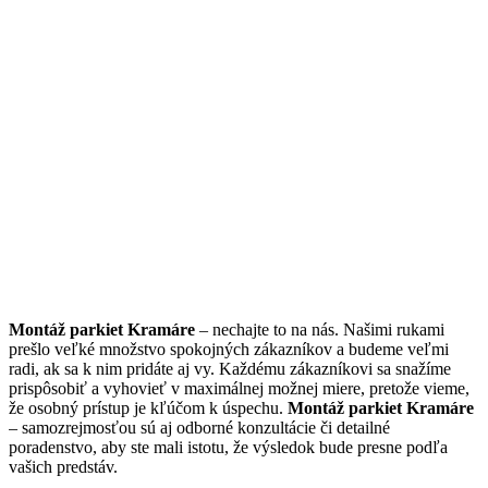
Montáž parkiet Kramáre
– nechajte to na nás. Našimi rukami
prešlo veľké množstvo spokojných zákazníkov a budeme veľmi
radi, ak sa k nim pridáte aj vy. Každému zákazníkovi sa snažíme
prispôsobiť a vyhovieť v maximálnej možnej miere, pretože vieme,
že osobný prístup je kľúčom k úspechu.
Montáž parkiet Kramáre
– samozrejmosťou sú aj odborné konzultácie či detailné
poradenstvo, aby ste mali istotu, že výsledok bude presne podľa
vašich predstáv.