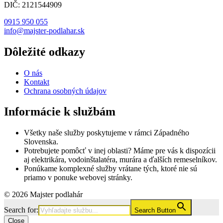
DIČ: 2121544909
0915 950 055
info@majster-podlahar.sk
Dôležité odkazy
O nás
Kontakt
Ochrana osobných údajov
Informácie k službám
Všetky naše služby poskytujeme v rámci Západného
Slovenska.
Potrebujete pomôcť v inej oblasti? Máme pre vás k dispozícii
aj elektrikára, vodoinštalatéra, murára a ďalších remeselníkov.
Ponúkame komplexné služby vrátane tých, ktoré nie sú
priamo v ponuke webovej stránky.
© 2026 Majster podlahár
Search for:
Search Button
Close