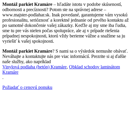
Montáž parkiet Kramáre
– hľadáte istotu v podobe skúseností,
odbornosti a precíznosti? Potom ste na správnej adrese –
www.majster-podlahar.sk. Inak povedané, garantujeme vám vysokú
profesionalitu, serióznosť a korektné jednanie od prvého kontaktu až
po samotné dokončenie vašej zákazky. Keďže aj my sme iba ľudia,
sme tu pre vás nielen počas spolupráce, ale aj v prípade riešenia
prípadnej nespokojnosti, ktorú vždy berieme vážne a snažíme sa ju
vyriešiť k vašej spokojnosti.
Montáž parkiet Kramáre
? S nami sa o výsledok nemusíte obávať.
Neváhajte a kontaktujte nás pre viac informácií. Prezrite si aj ďalšie
naše služby, ako napríklad
Vinylová podlaha (betón) Kramáre
,
Obklad schodov laminátom
Kramáre
.
Požiadať o cenovú ponuku