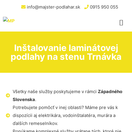
info@majster-podlahar.sk
0915 950 055
Inštalovanie laminátovej
podlahy na stenu Trnávka
Všetky naše služby poskytujeme v rámci
Západného
Slovenska
.
Potrebujete pomôcť v inej oblasti? Máme pre vás k
dispozícii aj elektrikára, vodoinštalatéra, murára a
ďalších remeselníkov.
Ponúkame komplexné služby vrátane tých, ktoré nie