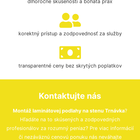
dlhoročné skúsenosti a bohatá prax
korektný prístup a zodpovednosť za služby
transparentné ceny bez skrytých poplatkov
Kontaktujte nás
Montáž laminátovej podlahy na stenu Trnávka
?
Hľadáte na to skúsených a zodpovedných
profesionálov za rozumný peniaz? Pre viac informácií
či nezáväznú cenovú ponuku nás neváhajte