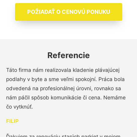
POŽIADAŤ O CENOVÚ PONUKU
Referencie
Táto firma nám realizovala kladenie plávajúcej
podlahy v byte a sme veľmi spokojní. Práca bola
odvedená na profesionálnej úrovni, rovnako sa
nám páčil spôsob komunikácie či cena. Nemáme
čo vytknúť.
FILIP
Ďakujem za renováciu starých parkiet v mojom