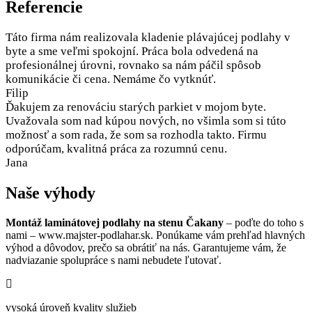
Referencie
Táto firma nám realizovala kladenie plávajúcej podlahy v
byte a sme veľmi spokojní. Práca bola odvedená na
profesionálnej úrovni, rovnako sa nám páčil spôsob
komunikácie či cena. Nemáme čo vytknúť.
Filip
Ďakujem za renováciu starých parkiet v mojom byte.
Uvažovala som nad kúpou nových, no všimla som si túto
možnosť a som rada, že som sa rozhodla takto. Firmu
odporúčam, kvalitná práca za rozumnú cenu.
Jana
Naše výhody
Montáž laminátovej podlahy na stenu Čakany
– poďte do toho s
nami – www.majster-podlahar.sk. Ponúkame vám prehľad hlavných
výhod a dôvodov, prečo sa obrátiť na nás. Garantujeme vám, že
nadviazanie spolupráce s nami nebudete ľutovať.
vysoká úroveň kvality služieb