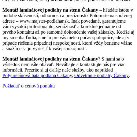
Montáž laminátovej podlahy na stenu Čakany
– hľadáte istotu v
podobe skúseností, odbornosti a precíznosti? Potom ste na správnej
adrese – www.majster-podlahar.sk. Inak povedané, garantujeme
vám vysokú profesionalitu, serióznosť a korektné jednanie od
prvého kontaktu až po samotné dokončenie vašej zákazky. Keďže aj
my sme iba ľudia, sme tu pre vás nielen počas spolupráce, ale aj v
prípade riešenia prípadnej nespokojnosti, ktorú vždy berieme vážne
a snažíme sa ju vyriešiť k vašej spokojnosti.
Montáž laminátovej podlahy na stenu Čakany
? S nami sa o
výsledok nemusíte obávať. Neváhajte a kontaktujte nás pre viac
informácií. Prezrite si aj ďalšie naše služby, ako napríklad
Polyuretánová liata podlaha Čakany
,
Odvetranie podlahy Čakany
.
Požiadať o cenovú ponuku