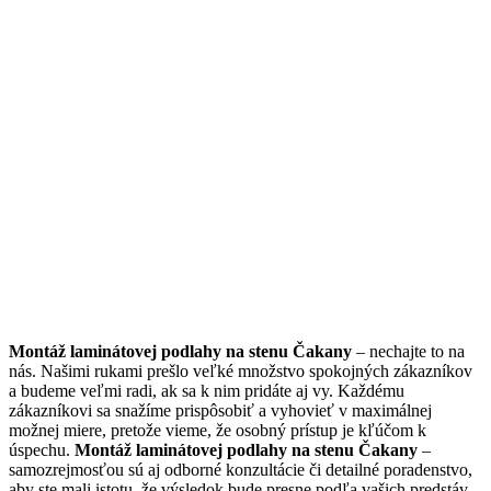
Montáž laminátovej podlahy na stenu Čakany
– nechajte to na
nás. Našimi rukami prešlo veľké množstvo spokojných zákazníkov
a budeme veľmi radi, ak sa k nim pridáte aj vy. Každému
zákazníkovi sa snažíme prispôsobiť a vyhovieť v maximálnej
možnej miere, pretože vieme, že osobný prístup je kľúčom k
úspechu.
Montáž laminátovej podlahy na stenu Čakany
–
samozrejmosťou sú aj odborné konzultácie či detailné poradenstvo,
aby ste mali istotu, že výsledok bude presne podľa vašich predstáv.