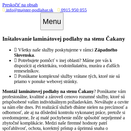
Preskočiť na obsah
info@majster-podlahar.sk
0915 950 055
Menu
Inštalovanie laminátovej podlahy na stenu Čakany
Všetky naše služby poskytujeme v rámci
Západného
Slovenska
.
Potrebujete pomôcť v inej oblasti? Máme pre vás k
dispozícii aj elektrikára, vodoinštalatéra, murára a ďalších
remeselníkov.
Ponúkame komplexné služby vrátane tých, ktoré nie sú
priamo v ponuke webovej stránky.
Montáž laminátovej podlahy na stenu Čakany
? Ponúkame vám
profesionálne, kvalitné a zároveň cenovo rozumné služby, ktoré sú
prispôsobené vašim individuálnym požiadavkám. Neváhajte a ozvite
sa nám ešte dnes. Pri realizácií služieb dbáme nielen na precíznosť a
odbornosť, ale aj na dôslednú kontrolu vykonanej práce, pretože si
uvedomujeme, že aj malé pochybenie môže spôsobiť nepríjemné a
zbytočné komplikácie. Medzi naše firemné hodnoty patrí
spoľahlivosť, ochota, korektný prístup a úprimná snaha o