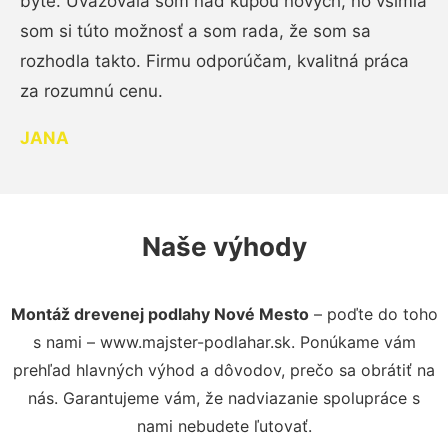
byte. Uvažovala som nad kúpou nových, no všimla
som si túto možnosť a som rada, že som sa
rozhodla takto. Firmu odporúčam, kvalitná práca
za rozumnú cenu.
JANA
Naše výhody
Montáž drevenej podlahy Nové Mesto
– poďte do toho
s nami – www.majster-podlahar.sk. Ponúkame vám
prehľad hlavných výhod a dôvodov, prečo sa obrátiť na
nás. Garantujeme vám, že nadviazanie spolupráce s
nami nebudete ľutovať.