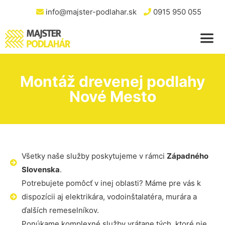
info@majster-podlahar.sk
0915 950 055
Montáž drevenej podlahy
Nové Mesto
Všetky naše služby poskytujeme v rámci
Západného
Slovenska
.
Potrebujete pomôcť v inej oblasti? Máme pre vás k
dispozícii aj elektrikára, vodoinštalatéra, murára a
ďalších remeselníkov.
Ponúkame komplexné služby vrátane tých, ktoré nie