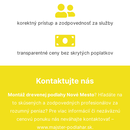
korektný prístup a zodpovednosť za služby
transparentné ceny bez skrytých poplatkov
Kontaktujte nás
Montáž drevenej podlahy Nové Mesto
? Hľadáte na
to skúsených a zodpovedných profesionálov za
rozumný peniaz? Pre viac informácií či nezáväznú
cenovú ponuku nás neváhajte kontaktovať –
www.majster-podlahar.sk.