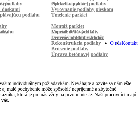
rkety
ej podlahy
Pokládka parkiet
Oprava vinylovej podlahy
B doskami
Vyrovnanie podlahy pieskom
plávajúcu podlahu
Tmelenie parkiet
ahy
Montáž parkiet
odlahu
lahy
Montáž rohových líšt
Lepenie PVC podlahy
Lepenie podlahových líšt
Drevený obklad schodov
Rekonštrukcia podlahy
O nás
Kontakt
Brúsenie podlahy
Úprava betónovej podlahy
 vašim individuálnym požiadavkám. Neváhajte a ozvite sa nám ešte
 že aj malé pochybenie môže spôsobiť nepríjemné a zbytočné
azníka, ktorá je pre nás vždy na prvom mieste. Naši pracovníci majú
 vás.