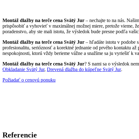
Montáž dlažby na terče cena Svätý Jur
– nechajte to na nás. Naši
prispôsobiť a vyhovieť v maximálnej možnej miere, pretože vieme, ž
poradenstvo, aby ste mali istotu, že výsledok bude presne podľa vašic
Montáž dlažby na terče cena Svätý Jur
– hľadáte istotu v podobe 
profesionalitu, serióznosť a korektné jednanie od prvého kontaktu až
nespokojnosti, ktorú vždy berieme vážne a snažíme sa ju vyriešiť k va
Montáž dlažby na terče cena Svätý Jur
? S nami sa o výsledok nemus
Obkladanie Svätý Jur
,
Drevená dlažba do kúpeľne Svätý Jur
.
Požiadať o cenovú ponuku
Referencie