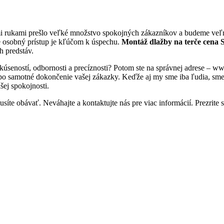
mi rukami prešlo veľké množstvo spokojných zákazníkov a budeme veľmi
e osobný prístup je kľúčom k úspechu.
Montáž dlažby na terče cena 
h predstáv.
skúseností, odbornosti a precíznosti? Potom ste na správnej adrese – 
 po samotné dokončenie vašej zákazky. Keďže aj my sme iba ľudia, sme tu
šej spokojnosti.
íte obávať. Neváhajte a kontaktujte nás pre viac informácií. Prezrite s