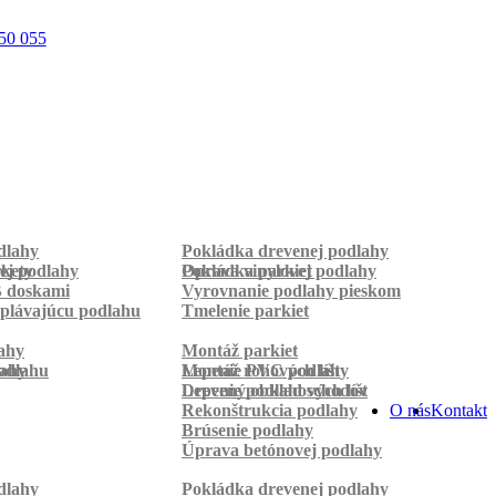
50 055
dlahy
Pokládka drevenej podlahy
rkety
ej podlahy
Pokládka parkiet
Oprava vinylovej podlahy
B doskami
Vyrovnanie podlahy pieskom
plávajúcu podlahu
Tmelenie parkiet
ahy
Montáž parkiet
odlahu
lahy
Montáž rohových líšt
Lepenie PVC podlahy
Lepenie podlahových líšt
Drevený obklad schodov
Rekonštrukcia podlahy
O nás
Kontakt
Brúsenie podlahy
Úprava betónovej podlahy
dlahy
Pokládka drevenej podlahy