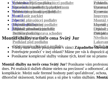
Vyrovnanie
Pokládka PVC podlahy
Výmena a oprava plávajúcej podlahy
Pokládk
Výmena 
Renovácia
Oprava laminátových parkiet
Vyrovnanie podlahy polystyrénom
Oprava 
Vyrovnan
Vylievanie
Suché vyrovnanie podlahy
Renovácia plávajúcej podlahy
Vyrovnan
Renováci
Montáž
Pastovanie parkiet
Impregná
Lepenie
Montáž plávajúcej podlahy
Montáž v
Obklad schodov
Montáž dlážkovice
Lepenie plávajúcej podlahy
Montáž 
Lepenie 
Ďalšie
Montáž prechodových líšt
Lepenie drevenej podlahy
Obklad schodov vinylom
Lepenie 
Obklad 
Protišmyková úprava schodov
Izolácia podlahy
Obklad n
Zateplen
Odhlučnenie podlahy
Nivelizá
Montáž dlažby na terče cena Svätý Jur
Podklad pod podlahu
Lakovan
Odstránenie vlhkosti z podlahy
Podlahá
Všetky naše služby poskytujeme v rámci
Západného Slovens
Potrebujete pomôcť v inej oblasti? Máme pre vás k dispozícii aj
Ponúkame komplexné služby vrátane tých, ktoré nie sú priamo
Montáž dlažby na terče cena Svätý Jur
? Ponúkame vám profesionál
dnes. Pri realizácií služieb dbáme nielen na precíznosť a odbornosť,
komplikácie. Medzi naše firemné hodnoty patrí spoľahlivosť, ochota,
dlhoročné skúsenosti, bohatú prax a sú plne k vašim službám.
Montáž