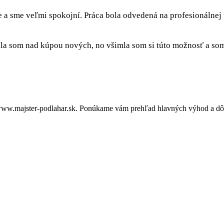
e a sme veľmi spokojní. Práca bola odvedená na profesionálnej
a som nad kúpou nových, no všimla som si túto možnosť a som 
ww.majster-podlahar.sk. Ponúkame vám prehľad hlavných výhod a dôvo