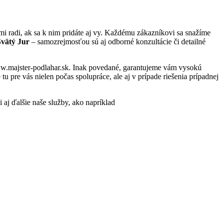
 radi, ak sa k nim pridáte aj vy. Každému zákazníkovi sa snažíme
Svätý Jur
– samozrejmosťou sú aj odborné konzultácie či detailné
www.majster-podlahar.sk. Inak povedané, garantujeme vám vysokú
 pre vás nielen počas spolupráce, ale aj v prípade riešenia prípadnej
i aj ďalšie naše služby, ako napríklad