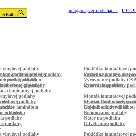
info@majster-podlahar.sk
0915 9
rch Button
 vinylovej podlahy
Pokládka laminátovej po
a kompozitnej podlahy
a oprava laminátovej podlahy
Pokládka podlahy na pa
Výmena a oprava dreven
betónovej podlahy
ie podlahy lepidlom
Vyrovnanie podlahy OS
ie betónovej podlahy
a drevenej podlahy
Vyrovnanie podlahy pod 
Renovácia parkiet
cia laminátovej podlahy
inylovej podlahy
Montáž laminátovej podl
palubovky
vinylovej podlahy
Montáž OSB dosiek na p
Lepenie laminátovej pod
parkiet
schodov laminátom
Lepenie soklových líšt
Obklad schodov dlažbou
a schodisko
ie podlahy
Betónovanie podlahy
cia podlahy
Náter na podlahu
ie podlahy
Odvetranie podlahy
r
 vinylovej podlahy
Pokládka laminátovej po