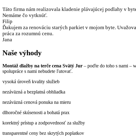
Táto firma nám realizovala kladenie plávajúcej podlahy v byt
Nemáme čo vytknúť.
Filip
Ďakujem za renováciu starých parkiet v mojom byte. Uvažoval
práca za rozumnú cenu.
Jana
Naše výhody
Montáž dlažby na terče cena Svätý Jur
– poďte do toho s nami – w
spolupráce s nami nebudete ľutovať.
vysoká úroveň kvality služieb
nezáväzná a bezplatná obhliadka
nezáväzná cenová ponuka na mieru
dlhoročné skúsenosti a bohatá prax
korektný prístup a zodpovednosť za služby
transparentné ceny bez skrytých poplatkov