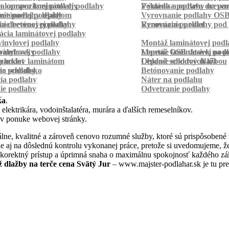
a kompozitnej podlahy
a oprava laminátovej podlahy
Pokládka podlahy na pa
Výmena a oprava dreven
betónovej podlahy
ie podlahy lepidlom
Vyrovnanie podlahy OS
ie betónovej podlahy
a drevenej podlahy
Vyrovnanie podlahy pod 
Renovácia parkiet
cia laminátovej podlahy
inylovej podlahy
Montáž laminátovej podl
palubovky
vinylovej podlahy
Montáž OSB dosiek na p
Lepenie laminátovej pod
parkiet
schodov laminátom
Lepenie soklových líšt
Obklad schodov dlažbou
a schodisko
ie podlahy
Betónovanie podlahy
cia podlahy
Náter na podlahu
ie podlahy
Odvetranie podlahy
r
ka
.
 elektrikára, vodoinštalatéra, murára a ďalších remeselníkov.
 v ponuke webovej stránky.
ne, kvalitné a zároveň cenovo rozumné služby, ktoré sú prispôsobené
 ale aj na dôslednú kontrolu vykonanej práce, pretože si uvedomujeme,
 korektný prístup a úprimná snaha o maximálnu spokojnosť každého zák
 dlažby na terče cena Svätý Jur
– www.majster-podlahar.sk je tu pre