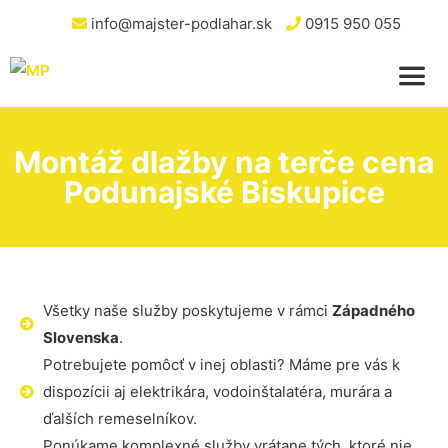
info@majster-podlahar.sk
0915 950 055
Montáž dlažby na terče cena
Podunajské Biskupice
Všetky naše služby poskytujeme v rámci
Západného
Slovenska
.
Potrebujete pomôcť v inej oblasti? Máme pre vás k
dispozícii aj elektrikára, vodoinštalatéra, murára a
ďalších remeselníkov.
Ponúkame komplexné služby vrátane tých, ktoré nie