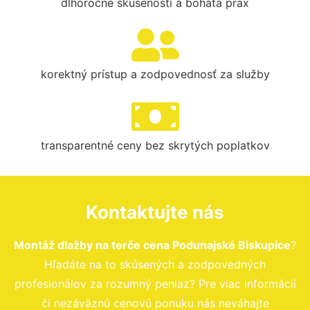
dlhoročné skúsenosti a bohatá prax
korektný prístup a zodpovednosť za služby
transparentné ceny bez skrytých poplatkov
Kontaktujte nás
Montáž dlažby na terče cena Podunajské Biskupice
?
Hľadáte na to skúsených a zodpovedných
profesionálov za rozumný peniaz? Pre viac informácií
či nezáväznú cenovú ponuku nás neváhajte