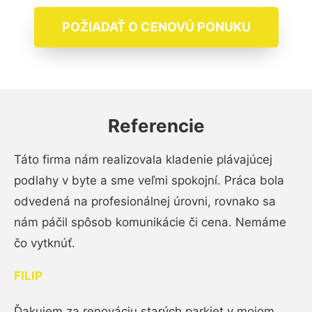
POŽIADAŤ O CENOVÚ PONUKU
Referencie
Táto firma nám realizovala kladenie plávajúcej
podlahy v byte a sme veľmi spokojní. Práca bola
odvedená na profesionálnej úrovni, rovnako sa
nám páčil spôsob komunikácie či cena. Nemáme
čo vytknúť.
FILIP
Ďakujem za renováciu starých parkiet v mojom