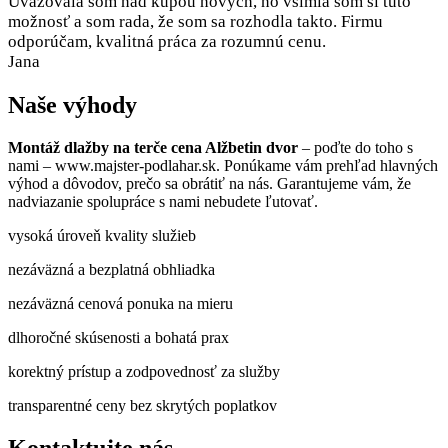
Uvažovala som nad kúpou nových, no všimla som si túto
možnosť a som rada, že som sa rozhodla takto. Firmu
odporúčam, kvalitná práca za rozumnú cenu.
Jana
Naše výhody
Montáž dlažby na terče cena Alžbetin dvor
– poďte do toho s
nami – www.majster-podlahar.sk. Ponúkame vám prehľad hlavných
výhod a dôvodov, prečo sa obrátiť na nás. Garantujeme vám, že
nadviazanie spolupráce s nami nebudete ľutovať.
vysoká úroveň kvality služieb
nezáväzná a bezplatná obhliadka
nezáväzná cenová ponuka na mieru
dlhoročné skúsenosti a bohatá prax
korektný prístup a zodpovednosť za služby
transparentné ceny bez skrytých poplatkov
Kontaktujte nás