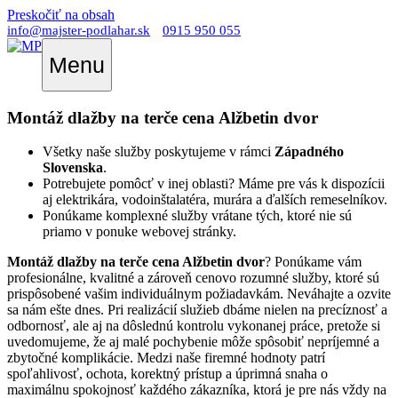
Preskočiť na obsah
info@majster-podlahar.sk
0915 950 055
Menu
Montáž dlažby na terče cena Alžbetin dvor
Všetky naše služby poskytujeme v rámci
Západného
Slovenska
.
Potrebujete pomôcť v inej oblasti? Máme pre vás k dispozícii
aj elektrikára, vodoinštalatéra, murára a ďalších remeselníkov.
Ponúkame komplexné služby vrátane tých, ktoré nie sú
priamo v ponuke webovej stránky.
Montáž dlažby na terče cena Alžbetin dvor
? Ponúkame vám
profesionálne, kvalitné a zároveň cenovo rozumné služby, ktoré sú
prispôsobené vašim individuálnym požiadavkám. Neváhajte a ozvite
sa nám ešte dnes. Pri realizácií služieb dbáme nielen na precíznosť a
odbornosť, ale aj na dôslednú kontrolu vykonanej práce, pretože si
uvedomujeme, že aj malé pochybenie môže spôsobiť nepríjemné a
zbytočné komplikácie. Medzi naše firemné hodnoty patrí
spoľahlivosť, ochota, korektný prístup a úprimná snaha o
maximálnu spokojnosť každého zákazníka, ktorá je pre nás vždy na