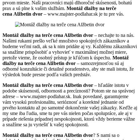
prvom mieste. Naši pracovníci majú dlhoročné skúsenosti, bohatú
prax a sú plne k vašim službám.
Montáž dlažby na terče
cena Alžbetin dvor
– www.majster-podlahar.sk je tu pre vás.
Montáž dlažby na terče cena Alžbetin dvor
– nechajte to na nás.
Našimi rukami prešlo veľké množstvo spokojných zákazníkov a
budeme veľmi radi, ak sa k nim pridáte aj vy. Každému zákazníkovi
sa snažíme prispôsobiť a vyhovieť v maximálnej možnej miere,
pretože vieme, že osobný prístup je kľúčom k úspechu.
Montáž
dlažby na terče cena Alžbetin dvor
– samozrejmosťou sú aj
odborné konzultácie či detailné poradenstvo, aby ste mali istotu, že
výsledok bude presne podľa vašich predstáv.
Montáž dlažby na terče cena Alžbetin dvor
– hľadáte istotu v
podobe skúseností, odbornosti a precíznosti? Potom ste na správnej
adrese – www.majster-podlahar.sk. Inak povedané, garantujeme
vám vysokú profesionalitu, serióznosť a korektné jednanie od
prvého kontaktu až po samotné dokončenie vašej zákazky. Keďže aj
my sme iba ľudia, sme tu pre vás nielen počas spolupráce, ale aj v
prípade riešenia prípadnej nespokojnosti, ktorú vždy berieme vážne
a snažíme sa ju vyriešiť k vašej spokojnosti.
Montáž dlažby na terče cena Alžbetin dvor
? S nami sa o