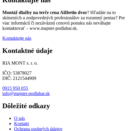
Montáž dlažby na terče cena Alžbetin dvor
? Hľadáte na to
skúsených a zodpovedných profesionálov za rozumný peniaz? Pre
viac informácií či nezáväznú cenovú ponuku nás neváhajte
kontaktovať – www.majster-podlahar.sk.
Kontaktujte nás
Kontaktné údaje
RIA MONT s. r. o.
IČO: 53878027
DIČ: 2121544909
0915 950 055
info@majster-podlahar.sk
Dôležité odkazy
O nás
Kontakt
Ochrana osobných údajov