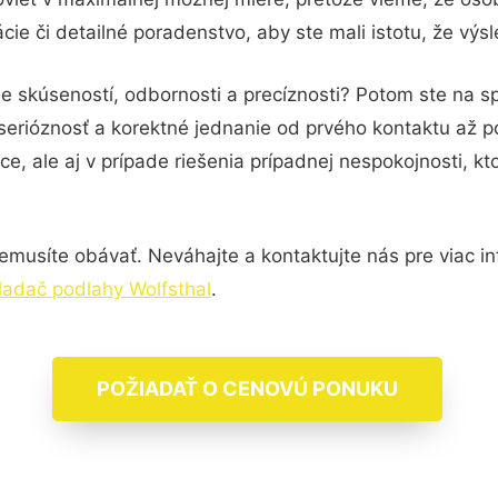
ie či detailné poradenstvo, aby ste mali istotu, že vý
e skúseností, odbornosti a precíznosti? Potom ste na s
serióznosť a korektné jednanie od prvého kontaktu až 
e, ale aj v prípade riešenia prípadnej nespokojnosti, kt
musíte obávať. Neváhajte a kontaktujte nás pre viac info
ladač podlahy Wolfsthal
.
POŽIADAŤ O CENOVÚ PONUKU