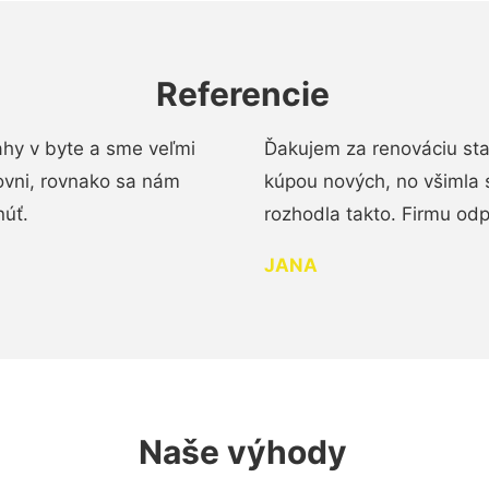
Referencie
ahy v byte a sme veľmi
Ďakujem za renováciu st
ovni, rovnako sa nám
kúpou nových, no všimla 
núť.
rozhodla takto. Firmu od
JANA
Naše výhody