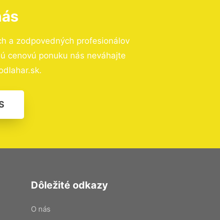
nás
ch a zodpovedných profesionálov
znú cenovú ponuku nás neváhajte
dlahar.sk.
S
Dôležité odkazy
O nás