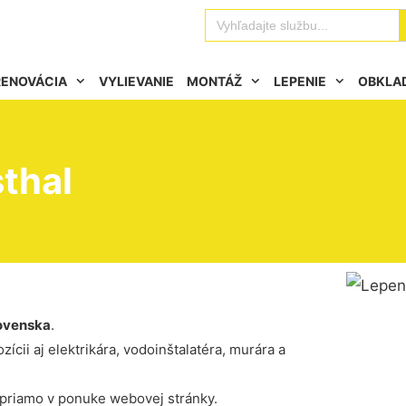
Se
Search
for:
RENOVÁCIA
VYLIEVANIE
MONTÁŽ
LEPENIE
OBKLA
sthal
ovenska
.
ícii aj elektrikára, vodoinštalatéra, murára a
 priamo v ponuke webovej stránky.