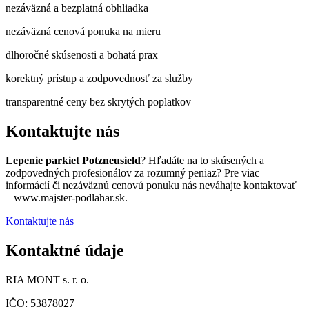
nezáväzná a bezplatná obhliadka
nezáväzná cenová ponuka na mieru
dlhoročné skúsenosti a bohatá prax
korektný prístup a zodpovednosť za služby
transparentné ceny bez skrytých poplatkov
Kontaktujte nás
Lepenie parkiet Potzneusield
? Hľadáte na to skúsených a
zodpovedných profesionálov za rozumný peniaz? Pre viac
informácií či nezáväznú cenovú ponuku nás neváhajte kontaktovať
– www.majster-podlahar.sk.
Kontaktujte nás
Kontaktné údaje
RIA MONT s. r. o.
IČO: 53878027