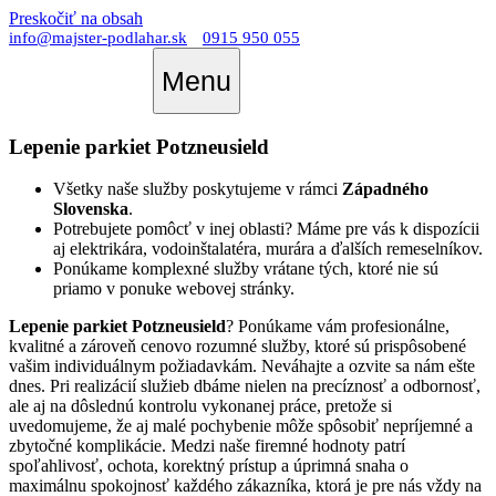
Preskočiť na obsah
info@majster-podlahar.sk
0915 950 055
Menu
Lepenie parkiet Potzneusield
Všetky naše služby poskytujeme v rámci
Západného
Slovenska
.
Potrebujete pomôcť v inej oblasti? Máme pre vás k dispozícii
aj elektrikára, vodoinštalatéra, murára a ďalších remeselníkov.
Ponúkame komplexné služby vrátane tých, ktoré nie sú
priamo v ponuke webovej stránky.
Lepenie parkiet Potzneusield
? Ponúkame vám profesionálne,
kvalitné a zároveň cenovo rozumné služby, ktoré sú prispôsobené
vašim individuálnym požiadavkám. Neváhajte a ozvite sa nám ešte
dnes. Pri realizácií služieb dbáme nielen na precíznosť a odbornosť,
ale aj na dôslednú kontrolu vykonanej práce, pretože si
uvedomujeme, že aj malé pochybenie môže spôsobiť nepríjemné a
zbytočné komplikácie. Medzi naše firemné hodnoty patrí
spoľahlivosť, ochota, korektný prístup a úprimná snaha o
maximálnu spokojnosť každého zákazníka, ktorá je pre nás vždy na