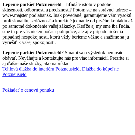
Lepenie parkiet Potzneusield
– hľadáte istotu v podobe
skúseností, odbornosti a precíznosti? Potom ste na správnej adrese –
www.majster-podlahar.sk. Inak povedané, garantujeme vám vysokú
profesionalitu, serióznosť a korektné jednanie od prvého kontaktu až
po samotné dokončenie vašej zákazky. Keďže aj my sme iba ľudia,
sme tu pre vás nielen počas spolupráce, ale aj v prípade riešenia
prípadnej nespokojnosti, ktorú vždy berieme vážne a snažíme sa ju
vyriešiť k vašej spokojnosti.
Lepenie parkiet Potzneusield
? S nami sa o výsledok nemusíte
obávať. Neváhajte a kontaktujte nás pre viac informácií. Prezrite si
aj ďalšie naše služby, ako napríklad
Tehlová dlažba do interiéru Potzneusield
,
Dlažba do kúpeľne
Potzneusield
.
Požiadať o cenovú ponuku