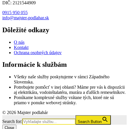
DIČ: 2121544909
0915 950 055
info@majster-podlahar.sk
Dôležité odkazy
O nás
Kontakt
Ochrana osobných údajov
Informácie k službám
Všetky naše služby poskytujeme v rámci Západného
Slovenska.
Potrebujete pomôcť v inej oblasti? Máme pre vás k dispozícii
aj elektrikára, vodoinštalatéra, murára a ďalších remeselníkov.
Ponúkame komplexné služby vrátane tých, ktoré nie sú
priamo v ponuke webovej stránky.
© 2026 Majster podlahár
Search for:
Search Button
Close