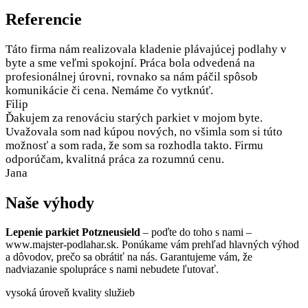
Referencie
Táto firma nám realizovala kladenie plávajúcej podlahy v
byte a sme veľmi spokojní. Práca bola odvedená na
profesionálnej úrovni, rovnako sa nám páčil spôsob
komunikácie či cena. Nemáme čo vytknúť.
Filip
Ďakujem za renováciu starých parkiet v mojom byte.
Uvažovala som nad kúpou nových, no všimla som si túto
možnosť a som rada, že som sa rozhodla takto. Firmu
odporúčam, kvalitná práca za rozumnú cenu.
Jana
Naše výhody
Lepenie parkiet Potzneusield
– poďte do toho s nami –
www.majster-podlahar.sk. Ponúkame vám prehľad hlavných výhod
a dôvodov, prečo sa obrátiť na nás. Garantujeme vám, že
nadviazanie spolupráce s nami nebudete ľutovať.
vysoká úroveň kvality služieb