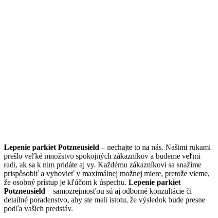
Lepenie parkiet Potzneusield
– nechajte to na nás. Našimi rukami
prešlo veľké množstvo spokojných zákazníkov a budeme veľmi
radi, ak sa k nim pridáte aj vy. Každému zákazníkovi sa snažíme
prispôsobiť a vyhovieť v maximálnej možnej miere, pretože vieme,
že osobný prístup je kľúčom k úspechu.
Lepenie parkiet
Potzneusield
– samozrejmosťou sú aj odborné konzultácie či
detailné poradenstvo, aby ste mali istotu, že výsledok bude presne
podľa vašich predstáv.