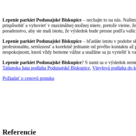
Lepenie parkiet Podunajské Biskupice
– nechajte to na nás. Našim
prispôsobiť a vyhovieť v maximálnej možnej miere, pretože vieme, ž
poradenstvo, aby ste mali istotu, že výsledok bude presne podľa vašic
Lepenie parkiet Podunajské Biskupice
– hľadáte istotu v podobe s
profesionalitu, serióznosť a korektné jednanie od prvého kontaktu až
nespokojnosti, ktorú vždy berieme vážne a snažíme sa ju vyriešiť k va
Lepenie parkiet Podunajské Biskupice
? S nami sa o výsledok nemus
Talianska liata podlaha Podunajské Biskupice
,
Vinylová podlaha do 
Požiadať o cenovú ponuku
Referencie