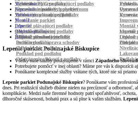
Vyrovnanie
Pokládka PVC podlahy
Výmena a oprava plávajúcej podlahy
Pokládk
Výmena 
Renovácia
Oprava laminátových parkiet
Vyrovnanie podlahy polystyrénom
Oprava 
Vyrovnan
Vylievanie
Suché vyrovnanie podlahy
Renovácia plávajúcej podlahy
Vyrovnan
Renováci
Montáž
Pastovanie parkiet
Impregná
Lepenie
Montáž plávajúcej podlahy
Montáž v
Obklad schodov
Montáž dlážkovice
Lepenie plávajúcej podlahy
Montáž 
Lepenie 
Ďalšie
Montáž prechodových líšt
Lepenie drevenej podlahy
Obklad schodov vinylom
Lepenie 
Obklad 
Protišmyková úprava schodov
Izolácia podlahy
Obklad n
Zateplen
Odhlučnenie podlahy
Nivelizá
Lepenie parkiet Podunajské Biskupice
Podklad pod podlahu
Lakovan
Odstránenie vlhkosti z podlahy
Podlahá
Všetky naše služby poskytujeme v rámci
Západného Slovens
Potrebujete pomôcť v inej oblasti? Máme pre vás k dispozícii aj
Ponúkame komplexné služby vrátane tých, ktoré nie sú priamo
Lepenie parkiet Podunajské Biskupice
? Ponúkame vám profesionál
dnes. Pri realizácií služieb dbáme nielen na precíznosť a odbornosť,
komplikácie. Medzi naše firemné hodnoty patrí spoľahlivosť, ochota,
dlhoročné skúsenosti, bohatú prax a sú plne k vašim službám.
Lepeni