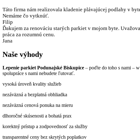
Táto firma nám realizovala kladenie plávajúcej podlahy v byt
Nemáme čo vytknúť.
Filip
Ďakujem za renováciu starých parkiet v mojom byte. Uvažoval
práca za rozumnú cenu.
Jana
Naše výhody
Lepenie parkiet Podunajské Biskupice
– poďte do toho s nami – w
spolupráce s nami nebudete ľutovať.
vysoká úroveň kvality služieb
nezáväzná a bezplatná obhliadka
nezáväzná cenová ponuka na mieru
dlhoročné skúsenosti a bohatá prax
korektný prístup a zodpovednosť za služby
transparentné ceny bez skrytých poplatkov