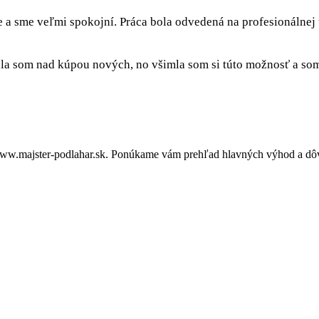
e a sme veľmi spokojní. Práca bola odvedená na profesionálnej
a som nad kúpou nových, no všimla som si túto možnosť a som 
ww.majster-podlahar.sk. Ponúkame vám prehľad hlavných výhod a dôvo