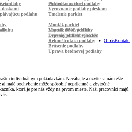
rkety
ej podlahy
Pokládka parkiet
Oprava vinylovej podlahy
B doskami
Vyrovnanie podlahy pieskom
plávajúcu podlahu
Tmelenie parkiet
ahy
Montáž parkiet
odlahu
lahy
Montáž rohových líšt
Lepenie PVC podlahy
Lepenie podlahových líšt
Drevený obklad schodov
Rekonštrukcia podlahy
O nás
Kontakt
Brúsenie podlahy
Úprava betónovej podlahy
vašim individuálnym požiadavkám. Neváhajte a ozvite sa nám ešte
 že aj malé pochybenie môže spôsobiť nepríjemné a zbytočné
azníka, ktorá je pre nás vždy na prvom mieste. Naši pracovníci majú
vás.