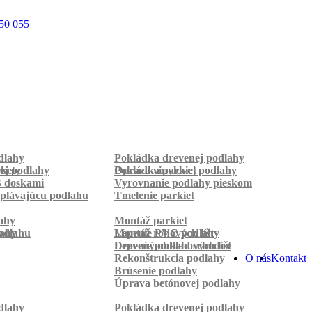
50 055
dlahy
Pokládka drevenej podlahy
rkety
ej podlahy
Pokládka parkiet
Oprava vinylovej podlahy
B doskami
Vyrovnanie podlahy pieskom
plávajúcu podlahu
Tmelenie parkiet
ahy
Montáž parkiet
odlahu
lahy
Montáž rohových líšt
Lepenie PVC podlahy
Lepenie podlahových líšt
Drevený obklad schodov
Rekonštrukcia podlahy
O nás
Kontakt
Brúsenie podlahy
Úprava betónovej podlahy
dlahy
Pokládka drevenej podlahy