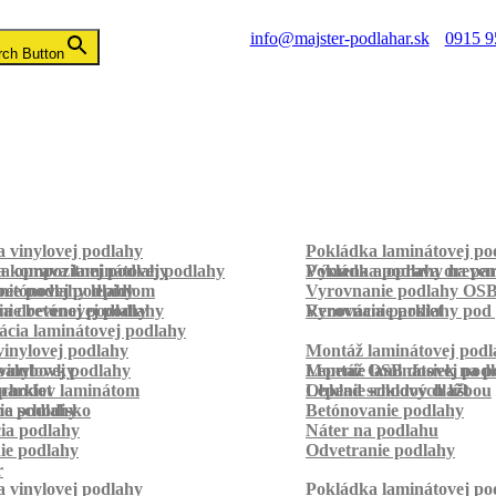
info@majster-podlahar.sk
0915 9
rch Button
 vinylovej podlahy
Pokládka laminátovej po
a kompozitnej podlahy
a oprava laminátovej podlahy
Pokládka podlahy na pa
Výmena a oprava dreven
betónovej podlahy
ie podlahy lepidlom
Vyrovnanie podlahy OS
ie betónovej podlahy
a drevenej podlahy
Vyrovnanie podlahy pod 
Renovácia parkiet
cia laminátovej podlahy
inylovej podlahy
Montáž laminátovej podl
palubovky
vinylovej podlahy
Montáž OSB dosiek na p
Lepenie laminátovej pod
parkiet
schodov laminátom
Lepenie soklových líšt
Obklad schodov dlažbou
a schodisko
ie podlahy
Betónovanie podlahy
cia podlahy
Náter na podlahu
ie podlahy
Odvetranie podlahy
r
 vinylovej podlahy
Pokládka laminátovej po