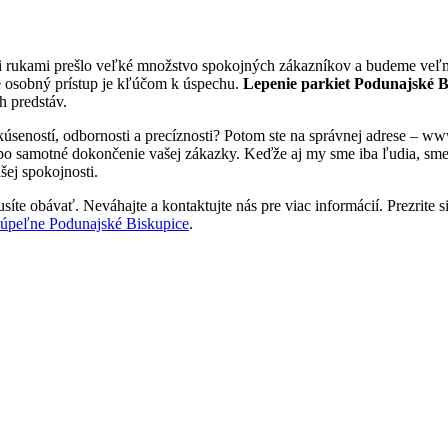
i rukami prešlo veľké množstvo spokojných zákazníkov a budeme veľmi
e osobný prístup je kľúčom k úspechu.
Lepenie parkiet Podunajské 
h predstáv.
kúseností, odbornosti a precíznosti? Potom ste na správnej adrese – 
 po samotné dokončenie vašej zákazky. Keďže aj my sme iba ľudia, sme tu
šej spokojnosti.
íte obávať. Neváhajte a kontaktujte nás pre viac informácií. Prezrite si
kúpeľne Podunajské Biskupice
.