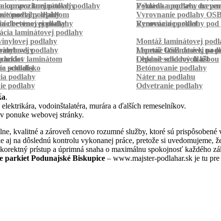
a kompozitnej podlahy
a oprava laminátovej podlahy
Pokládka podlahy na pa
Výmena a oprava dreven
betónovej podlahy
ie podlahy lepidlom
Vyrovnanie podlahy OS
ie betónovej podlahy
a drevenej podlahy
Vyrovnanie podlahy pod 
Renovácia parkiet
cia laminátovej podlahy
inylovej podlahy
Montáž laminátovej podl
palubovky
vinylovej podlahy
Montáž OSB dosiek na p
Lepenie laminátovej pod
parkiet
schodov laminátom
Lepenie soklových líšt
Obklad schodov dlažbou
a schodisko
ie podlahy
Betónovanie podlahy
cia podlahy
Náter na podlahu
ie podlahy
Odvetranie podlahy
r
ka
.
 elektrikára, vodoinštalatéra, murára a ďalších remeselníkov.
 v ponuke webovej stránky.
ne, kvalitné a zároveň cenovo rozumné služby, ktoré sú prispôsobené 
 ale aj na dôslednú kontrolu vykonanej práce, pretože si uvedomujeme,
 korektný prístup a úprimná snaha o maximálnu spokojnosť každého zák
e parkiet Podunajské Biskupice
– www.majster-podlahar.sk je tu pre 