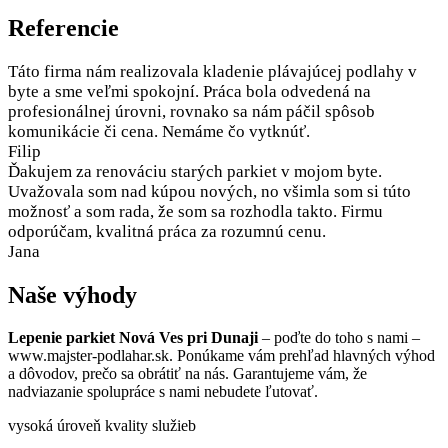
Referencie
Táto firma nám realizovala kladenie plávajúcej podlahy v
byte a sme veľmi spokojní. Práca bola odvedená na
profesionálnej úrovni, rovnako sa nám páčil spôsob
komunikácie či cena. Nemáme čo vytknúť.
Filip
Ďakujem za renováciu starých parkiet v mojom byte.
Uvažovala som nad kúpou nových, no všimla som si túto
možnosť a som rada, že som sa rozhodla takto. Firmu
odporúčam, kvalitná práca za rozumnú cenu.
Jana
Naše výhody
Lepenie parkiet Nová Ves pri Dunaji
– poďte do toho s nami –
www.majster-podlahar.sk. Ponúkame vám prehľad hlavných výhod
a dôvodov, prečo sa obrátiť na nás. Garantujeme vám, že
nadviazanie spolupráce s nami nebudete ľutovať.
vysoká úroveň kvality služieb