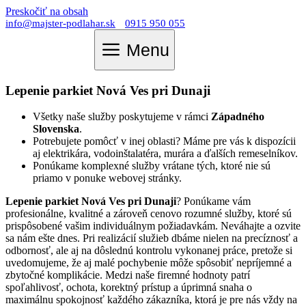
Preskočiť na obsah
info@majster-podlahar.sk
0915 950 055
Menu
Lepenie parkiet Nová Ves pri Dunaji
Všetky naše služby poskytujeme v rámci
Západného
Slovenska
.
Potrebujete pomôcť v inej oblasti? Máme pre vás k dispozícii
aj elektrikára, vodoinštalatéra, murára a ďalších remeselníkov.
Ponúkame komplexné služby vrátane tých, ktoré nie sú
priamo v ponuke webovej stránky.
Lepenie parkiet Nová Ves pri Dunaji
? Ponúkame vám
profesionálne, kvalitné a zároveň cenovo rozumné služby, ktoré sú
prispôsobené vašim individuálnym požiadavkám. Neváhajte a ozvite
sa nám ešte dnes. Pri realizácií služieb dbáme nielen na precíznosť a
odbornosť, ale aj na dôslednú kontrolu vykonanej práce, pretože si
uvedomujeme, že aj malé pochybenie môže spôsobiť nepríjemné a
zbytočné komplikácie. Medzi naše firemné hodnoty patrí
spoľahlivosť, ochota, korektný prístup a úprimná snaha o
maximálnu spokojnosť každého zákazníka, ktorá je pre nás vždy na