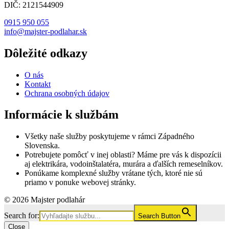
DIČ: 2121544909
0915 950 055
info@majster-podlahar.sk
Dôležité odkazy
O nás
Kontakt
Ochrana osobných údajov
Informácie k službám
Všetky naše služby poskytujeme v rámci Západného
Slovenska.
Potrebujete pomôcť v inej oblasti? Máme pre vás k dispozícii
aj elektrikára, vodoinštalatéra, murára a ďalších remeselníkov.
Ponúkame komplexné služby vrátane tých, ktoré nie sú
priamo v ponuke webovej stránky.
© 2026 Majster podlahár
Search for:
Search Button
Close