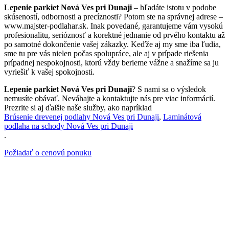
Lepenie parkiet Nová Ves pri Dunaji
– hľadáte istotu v podobe
skúseností, odbornosti a precíznosti? Potom ste na správnej adrese –
www.majster-podlahar.sk. Inak povedané, garantujeme vám vysokú
profesionalitu, serióznosť a korektné jednanie od prvého kontaktu až
po samotné dokončenie vašej zákazky. Keďže aj my sme iba ľudia,
sme tu pre vás nielen počas spolupráce, ale aj v prípade riešenia
prípadnej nespokojnosti, ktorú vždy berieme vážne a snažíme sa ju
vyriešiť k vašej spokojnosti.
Lepenie parkiet Nová Ves pri Dunaji
? S nami sa o výsledok
nemusíte obávať. Neváhajte a kontaktujte nás pre viac informácií.
Prezrite si aj ďalšie naše služby, ako napríklad
Brúsenie drevenej podlahy Nová Ves pri Dunaji
,
Laminátová
podlaha na schody Nová Ves pri Dunaji
.
Požiadať o cenovú ponuku