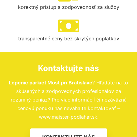
korektný prístup a zodpovednosť za služby
transparentné ceny bez skrytých poplatkov
Kontaktujte nás
Lepenie parkiet Most pri Bratislave
? Hľadáte na to
skúsených a zodpovedných profesionálov za
rozumný peniaz? Pre viac informácií či nezáväznú
cenovú ponuku nás neváhajte kontaktovať –
www.majster-podlahar.sk.