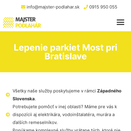
info@majster-podlahar.sk
0915 950 055
Lepenie parkiet Most pri
Bratislave
Všetky naše služby poskytujeme v rámci
Západného
Slovenska
.
Potrebujete pomôcť v inej oblasti? Máme pre vás k
dispozícii aj elektrikára, vodoinštalatéra, murára a
ďalších remeselníkov.
Ponúkame komplexné služby vrátane tých, ktoré nie