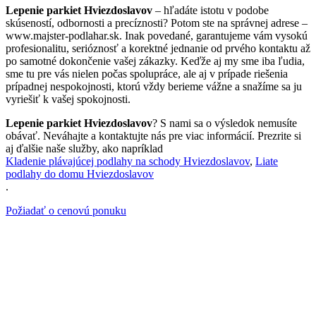
Lepenie parkiet Hviezdoslavov
– hľadáte istotu v podobe
skúseností, odbornosti a precíznosti? Potom ste na správnej adrese –
www.majster-podlahar.sk. Inak povedané, garantujeme vám vysokú
profesionalitu, serióznosť a korektné jednanie od prvého kontaktu až
po samotné dokončenie vašej zákazky. Keďže aj my sme iba ľudia,
sme tu pre vás nielen počas spolupráce, ale aj v prípade riešenia
prípadnej nespokojnosti, ktorú vždy berieme vážne a snažíme sa ju
vyriešiť k vašej spokojnosti.
Lepenie parkiet Hviezdoslavov
? S nami sa o výsledok nemusíte
obávať. Neváhajte a kontaktujte nás pre viac informácií. Prezrite si
aj ďalšie naše služby, ako napríklad
Kladenie plávajúcej podlahy na schody Hviezdoslavov
,
Liate
podlahy do domu Hviezdoslavov
.
Požiadať o cenovú ponuku