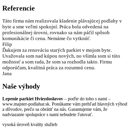
Referencie
Táto firma nám realizovala kladenie plávajúcej podlahy v
byte a sme veľmi spokojní. Práca bola odvedená na
profesionálnej úrovni, rovnako sa nám páčil spôsob
komunikácie či cena. Nemáme čo vytknúť.
Filip
Ďakujem za renováciu starých parkiet v mojom byte.
Uvažovala som nad kúpou nových, no všimla som si túto
možnosť a som rada, že som sa rozhodla takto. Firmu
odporúčam, kvalitná práca za rozumnú cenu.
Jana
Naše výhody
Lepenie parkiet Hviezdoslavov
– poďte do toho s nami –
www.majster-podlahar.sk. Ponúkame vám prehľad hlavných výhod
a dôvodov, prečo sa obrátiť na nás. Garantujeme vám, že
nadviazanie spolupráce s nami nebudete ľutovať.
vysoká úroveň kvality služieb