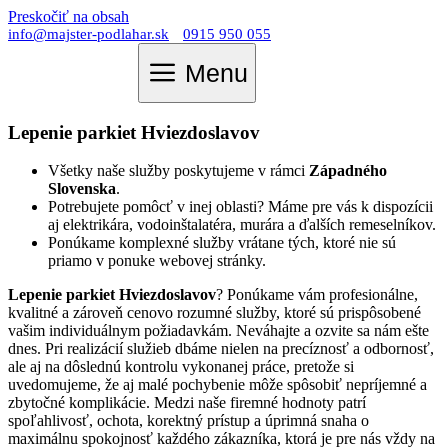
Preskočiť na obsah
info@majster-podlahar.sk
0915 950 055
Menu
Lepenie parkiet Hviezdoslavov
Všetky naše služby poskytujeme v rámci
Západného
Slovenska
.
Potrebujete pomôcť v inej oblasti? Máme pre vás k dispozícii
aj elektrikára, vodoinštalatéra, murára a ďalších remeselníkov.
Ponúkame komplexné služby vrátane tých, ktoré nie sú
priamo v ponuke webovej stránky.
Lepenie parkiet Hviezdoslavov
? Ponúkame vám profesionálne,
kvalitné a zároveň cenovo rozumné služby, ktoré sú prispôsobené
vašim individuálnym požiadavkám. Neváhajte a ozvite sa nám ešte
dnes. Pri realizácií služieb dbáme nielen na precíznosť a odbornosť,
ale aj na dôslednú kontrolu vykonanej práce, pretože si
uvedomujeme, že aj malé pochybenie môže spôsobiť nepríjemné a
zbytočné komplikácie. Medzi naše firemné hodnoty patrí
spoľahlivosť, ochota, korektný prístup a úprimná snaha o
maximálnu spokojnosť každého zákazníka, ktorá je pre nás vždy na