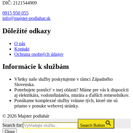
DIČ: 2121544909
0915 950 055
info@majster-podlahar.sk
Dôležité odkazy
O nás
Kontakt
Ochrana osobných údajov
Informácie k službám
Všetky naše služby poskytujeme v rámci Západného
Slovenska.
Potrebujete pomôcť v inej oblasti? Máme pre vás k dispozícii
aj elektrikára, vodoinštalatéra, murára a ďalších remeselníkov.
Ponúkame komplexné služby vrátane tých, ktoré nie sú
priamo v ponuke webovej stránky.
© 2026 Majster podlahár
Search for:
Search Button
Close