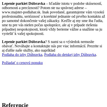
Lepenie parkiet Dúbravka
– hľadáte istotu v podobe skúseností,
odbornosti a precíznosti? Potom ste na správnej adrese –
www.majster-podlahar.sk. Inak povedané, garantujeme vám vysokú
profesionalitu, serióznosť a korektné jednanie od prvého kontaktu až
po samotné dokončenie vašej zákazky. Keďže aj my sme iba ľudia,
sme tu pre vás nielen počas spolupráce, ale aj v prípade riešenia
prípadnej nespokojnosti, ktorú vždy berieme vážne a snažíme sa ju
vyriešiť k vašej spokojnosti.
Lepenie parkiet Dúbravka
? S nami sa o výsledok nemusíte
obávať. Neváhajte a kontaktujte nás pre viac informácií. Prezrite si
aj ďalšie naše služby, ako napríklad
Podlaha do izby Dúbravka
,
Podlaha do detskej izby Dúbravka
.
Požiadať o cenovú ponuku
Referencie