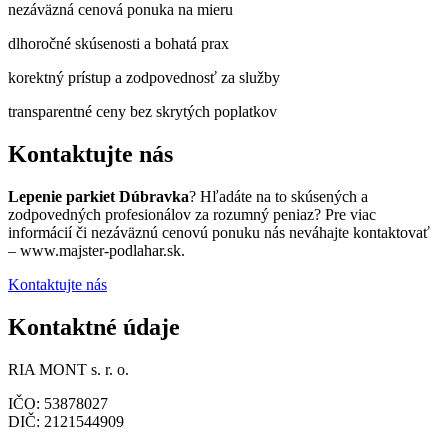
nezáväzná cenová ponuka na mieru
dlhoročné skúsenosti a bohatá prax
korektný prístup a zodpovednosť za služby
transparentné ceny bez skrytých poplatkov
Kontaktujte nás
Lepenie parkiet Dúbravka
? Hľadáte na to skúsených a
zodpovedných profesionálov za rozumný peniaz? Pre viac
informácií či nezáväznú cenovú ponuku nás neváhajte kontaktovať
– www.majster-podlahar.sk.
Kontaktujte nás
Kontaktné údaje
RIA MONT s. r. o.
IČO: 53878027
DIČ: 2121544909