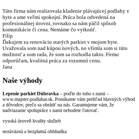
Táto firma nám realizovala kladenie plávajúcej podlahy v
byte a sme veľmi spokojní. Práca bola odvedená na
profesionálnej úrovni, rovnako sa nám páčil spôsob
komunikácie či cena. Nemáme čo vytknúť.
Filip
Ďakujem za renováciu starých parkiet v mojom byte.
Uvažovala som nad kúpou nových, no všimla som si túto
možnosť a som rada, že som sa rozhodla takto. Firmu
odporúčam, kvalitná práca za rozumnú cenu.
Jana
Naše výhody
Lepenie parkiet Dúbravka
– poďte do toho s nami –
www.majster-podlahar.sk. Ponúkame vám prehľad hlavných výhod
a dôvodov, prečo sa obrátiť na nás. Garantujeme vám, že
nadviazanie spolupráce s nami nebudete ľutovať.
vysoká úroveň kvality služieb
nezáväzná a bezplatná obhliadka