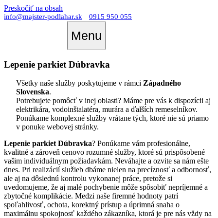
Preskočiť na obsah
info@majster-podlahar.sk
0915 950 055
Menu
Lepenie parkiet Dúbravka
Všetky naše služby poskytujeme v rámci
Západného
Slovenska
.
Potrebujete pomôcť v inej oblasti? Máme pre vás k dispozícii aj
elektrikára, vodoinštalatéra, murára a ďalších remeselníkov.
Ponúkame komplexné služby vrátane tých, ktoré nie sú priamo
v ponuke webovej stránky.
Lepenie parkiet Dúbravka
? Ponúkame vám profesionálne,
kvalitné a zároveň cenovo rozumné služby, ktoré sú prispôsobené
vašim individuálnym požiadavkám. Neváhajte a ozvite sa nám ešte
dnes. Pri realizácií služieb dbáme nielen na precíznosť a odbornosť,
ale aj na dôslednú kontrolu vykonanej práce, pretože si
uvedomujeme, že aj malé pochybenie môže spôsobiť nepríjemné a
zbytočné komplikácie. Medzi naše firemné hodnoty patrí
spoľahlivosť, ochota, korektný prístup a úprimná snaha o
maximálnu spokojnosť každého zákazníka, ktorá je pre nás vždy na