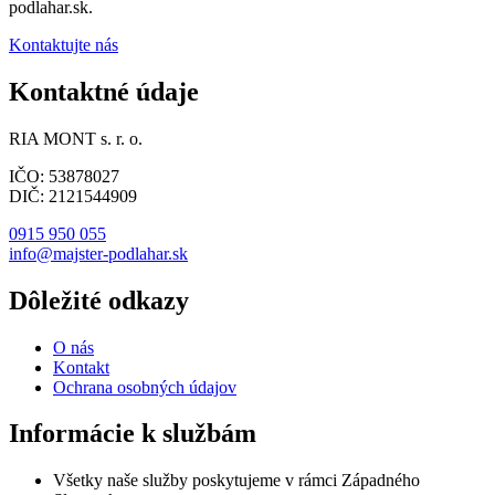
podlahar.sk.
Kontaktujte nás
Kontaktné údaje
RIA MONT s. r. o.
IČO: 53878027
DIČ: 2121544909
0915 950 055
info@majster-podlahar.sk
Dôležité odkazy
O nás
Kontakt
Ochrana osobných údajov
Informácie k službám
Všetky naše služby poskytujeme v rámci Západného