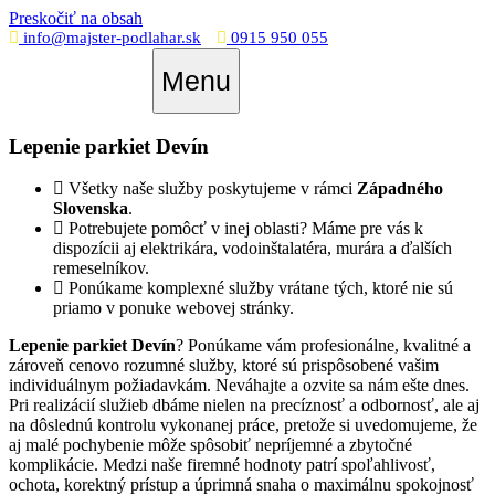
Preskočiť na obsah
info@majster-podlahar.sk
0915 950 055
Menu
Lepenie parkiet Devín
Všetky naše služby poskytujeme v rámci
Západného
Slovenska
.
Potrebujete pomôcť v inej oblasti? Máme pre vás k
dispozícii aj elektrikára, vodoinštalatéra, murára a ďalších
remeselníkov.
Ponúkame komplexné služby vrátane tých, ktoré nie sú
priamo v ponuke webovej stránky.
Lepenie parkiet Devín
? Ponúkame vám profesionálne, kvalitné a
zároveň cenovo rozumné služby, ktoré sú prispôsobené vašim
individuálnym požiadavkám. Neváhajte a ozvite sa nám ešte dnes.
Pri realizácií služieb dbáme nielen na precíznosť a odbornosť, ale aj
na dôslednú kontrolu vykonanej práce, pretože si uvedomujeme, že
aj malé pochybenie môže spôsobiť nepríjemné a zbytočné
komplikácie. Medzi naše firemné hodnoty patrí spoľahlivosť,
ochota, korektný prístup a úprimná snaha o maximálnu spokojnosť