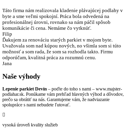
Táto firma nám realizovala kladenie plávajúcej podlahy v
byte a sme veľmi spokojní. Práca bola odvedená na
profesionálnej úrovni, rovnako sa nám páčil spôsob
komunikácie či cena. Nemáme čo vytknúť.
Filip
Ďakujem za renováciu starých parkiet v mojom byte.
Uvažovala som nad kúpou nových, no všimla som si túto
možnosť a som rada, že som sa rozhodla takto. Firmu
odporúčam, kvalitná práca za rozumnú cenu.
Jana
Naše výhody
Lepenie parkiet Devín
– poďte do toho s nami – www.majster-
podlahar.sk. Ponúkame vám prehľad hlavných výhod a dôvodov,
prečo sa obrátiť na nás. Garantujeme vám, že nadviazanie
spolupráce s nami nebudete ľutovať.
vysoká úroveň kvality služieb