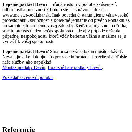
Lepenie parkiet Devín
– hľadáte istotu v podobe skúseností,
odbornosti a precíznosti? Potom ste na správnej adrese –
www.majster-podlahar.sk. Inak povedané, garantujeme vám vysokú
profesionalitu, serióznosť a korektné jednanie od prvého kontaktu až
po samotné dokončenie vašej zákazky. Keďže aj my sme iba ľudia,
sme tu pre vás nielen počas spolupráce, ale aj v prípade riešenia
prípadnej nespokojnosti, ktorú vždy berieme vážne a snažíme sa ju
vyriešiť k vašej spokojnosti.
Lepenie parkiet Devín
? S nami sa o výsledok nemusíte obávať.
Neváhajte a kontaktujte nás pre viac informácií. Prezrite si aj ďalšie
naše služby, ako napríklad
Montáž podlahy Devín
,
Luxusné liate podlahy Devín
.
Požiadať o cenovú ponuku
Referencie