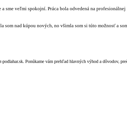
e a sme veľmi spokojní. Práca bola odvedená na profesionálnej
a som nad kúpou nových, no všimla som si túto možnosť a som 
-podlahar.sk. Ponúkame vám prehľad hlavných výhod a dôvodov, prečo 