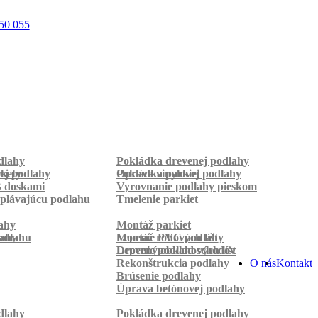
50 055
dlahy
Pokládka drevenej podlahy
rkety
ej podlahy
Pokládka parkiet
Oprava vinylovej podlahy
B doskami
Vyrovnanie podlahy pieskom
plávajúcu podlahu
Tmelenie parkiet
ahy
Montáž parkiet
odlahu
lahy
Montáž rohových líšt
Lepenie PVC podlahy
Lepenie podlahových líšt
Drevený obklad schodov
Rekonštrukcia podlahy
O nás
Kontakt
Brúsenie podlahy
Úprava betónovej podlahy
dlahy
Pokládka drevenej podlahy