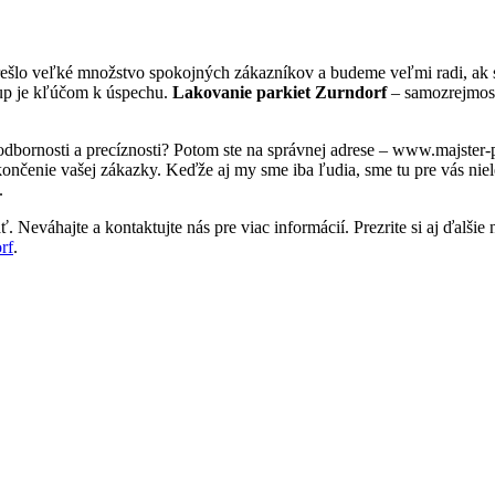
rešlo veľké množstvo spokojných zákazníkov a budeme veľmi radi, ak s
tup je kľúčom k úspechu.
Lakovanie parkiet Zurndorf
– samozrejmosť
 odbornosti a precíznosti? Potom ste na správnej adrese – www.majster
nčenie vašej zákazky. Keďže aj my sme iba ľudia, sme tu pre vás nielen
.
 Neváhajte a kontaktujte nás pre viac informácií. Prezrite si aj ďalšie 
rf
.