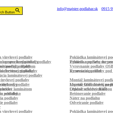
info@majster-podlahar.sk
0915 9
rch Button
 vinylovej podlahy
Pokládka laminátovej po
a kompozitnej podlahy
a oprava laminátovej podlahy
Pokládka podlahy na pa
Výmena a oprava dreven
betónovej podlahy
ie podlahy lepidlom
Vyrovnanie podlahy OS
ie betónovej podlahy
a drevenej podlahy
Vyrovnanie podlahy pod 
Renovácia parkiet
cia laminátovej podlahy
inylovej podlahy
Montáž laminátovej podl
palubovky
vinylovej podlahy
Montáž OSB dosiek na p
Lepenie laminátovej pod
parkiet
schodov laminátom
Lepenie soklových líšt
Obklad schodov dlažbou
a schodisko
ie podlahy
Betónovanie podlahy
cia podlahy
Náter na podlahu
ie podlahy
Odvetranie podlahy
r
 vinylovej podlahy
Pokládka laminátovej po