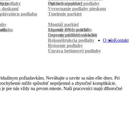
rkety
ej podlahy
Pokládka parkiet
Oprava vinylovej podlahy
B doskami
Vyrovnanie podlahy pieskom
plávajúcu podlahu
Tmelenie parkiet
ahy
Montáž parkiet
odlahu
lahy
Montáž rohových líšt
Lepenie PVC podlahy
Lepenie podlahových líšt
Drevený obklad schodov
Rekonštrukcia podlahy
O nás
Kontakt
Brúsenie podlahy
Úprava betónovej podlahy
iduálnym požiadavkám. Neváhajte a ozvite sa nám ešte dnes. Pri
lé pochybenie môže spôsobiť nepríjemné a zbytočné komplikácie.
 je pre nás vždy na prvom mieste. Naši pracovníci majú dlhoročné