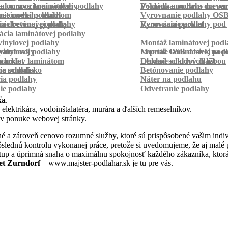
a kompozitnej podlahy
a oprava laminátovej podlahy
Pokládka podlahy na pa
Výmena a oprava dreven
betónovej podlahy
ie podlahy lepidlom
Vyrovnanie podlahy OS
ie betónovej podlahy
a drevenej podlahy
Vyrovnanie podlahy pod 
Renovácia parkiet
cia laminátovej podlahy
inylovej podlahy
Montáž laminátovej podl
palubovky
vinylovej podlahy
Montáž OSB dosiek na p
Lepenie laminátovej pod
parkiet
schodov laminátom
Lepenie soklových líšt
Obklad schodov dlažbou
a schodisko
ie podlahy
Betónovanie podlahy
cia podlahy
Náter na podlahu
ie podlahy
Odvetranie podlahy
r
ka
.
 elektrikára, vodoinštalatéra, murára a ďalších remeselníkov.
 v ponuke webovej stránky.
é a zároveň cenovo rozumné služby, ktoré sú prispôsobené vašim indiv
a dôslednú kontrolu vykonanej práce, pretože si uvedomujeme, že aj ma
stup a úprimná snaha o maximálnu spokojnosť každého zákazníka, ktorá
et Zurndorf
– www.majster-podlahar.sk je tu pre vás.