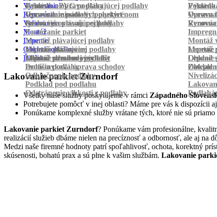
Vyrovnanie
Pokládka PVC podlahy
Výmena a oprava plávajúcej podlahy
Pokládk
Výmena 
Renovácia
Oprava laminátových parkiet
Vyrovnanie podlahy polystyrénom
Oprava 
Vyrovnan
Vylievanie
Suché vyrovnanie podlahy
Renovácia plávajúcej podlahy
Vyrovnan
Renováci
Montáž
Pastovanie parkiet
Impregná
Lepenie
Montáž plávajúcej podlahy
Montáž v
Obklad schodov
Montáž dlážkovice
Lepenie plávajúcej podlahy
Montáž 
Lepenie 
Ďalšie
Montáž prechodových líšt
Lepenie drevenej podlahy
Obklad schodov vinylom
Lepenie 
Obklad 
Protišmyková úprava schodov
Izolácia podlahy
Obklad n
Zateplen
Odhlučnenie podlahy
Nivelizá
Lakovanie parkiet Zurndorf
Podklad pod podlahu
Lakovan
Odstránenie vlhkosti z podlahy
Podlahá
Všetky naše služby poskytujeme v rámci
Západného Slovens
Potrebujete pomôcť v inej oblasti? Máme pre vás k dispozícii aj
Ponúkame komplexné služby vrátane tých, ktoré nie sú priamo
Lakovanie parkiet Zurndorf
? Ponúkame vám profesionálne, kvalitn
realizácií služieb dbáme nielen na precíznosť a odbornosť, ale aj n
Medzi naše firemné hodnoty patrí spoľahlivosť, ochota, korektný prí
skúsenosti, bohatú prax a sú plne k vašim službám.
Lakovanie parki