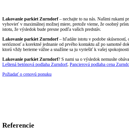
Lakovanie parkiet Zurndorf
– nechajte to na nás. Našimi rukami p
vyhovieť v maximálnej možnej miere, pretože vieme, že osobný prís
istotu, že výsledok bude presne podľa vašich predstáv.
Lakovanie parkiet Zurndorf
– hľadáte istotu v podobe skúseností,
serióznosť a korektné jednanie od prvého kontaktu až po samotné doko
ktorú vždy berieme vážne a snažíme sa ju vyriešiť k vašej spokojnosti
Lakovanie parkiet Zurndorf
? S nami sa o výsledok nemusíte obávať.
Leštená betónová podlaha Zurndorf
,
Pancierová podlaha cena Zurndo
Požiadať o cenovú ponuku
Referencie