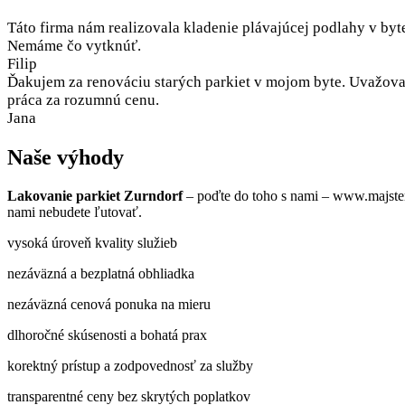
Táto firma nám realizovala kladenie plávajúcej podlahy v byt
Nemáme čo vytknúť.
Filip
Ďakujem za renováciu starých parkiet v mojom byte. Uvažoval
práca za rozumnú cenu.
Jana
Naše výhody
Lakovanie parkiet Zurndorf
– poďte do toho s nami – www.majster
nami nebudete ľutovať.
vysoká úroveň kvality služieb
nezáväzná a bezplatná obhliadka
nezáväzná cenová ponuka na mieru
dlhoročné skúsenosti a bohatá prax
korektný prístup a zodpovednosť za služby
transparentné ceny bez skrytých poplatkov