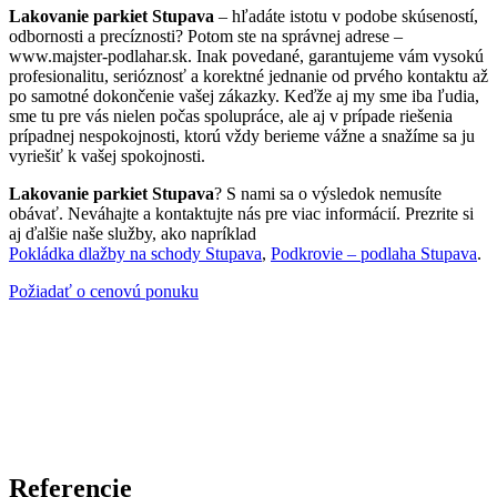
Lakovanie parkiet Stupava
– hľadáte istotu v podobe skúseností,
odbornosti a precíznosti? Potom ste na správnej adrese –
www.majster-podlahar.sk. Inak povedané, garantujeme vám vysokú
profesionalitu, serióznosť a korektné jednanie od prvého kontaktu až
po samotné dokončenie vašej zákazky. Keďže aj my sme iba ľudia,
sme tu pre vás nielen počas spolupráce, ale aj v prípade riešenia
prípadnej nespokojnosti, ktorú vždy berieme vážne a snažíme sa ju
vyriešiť k vašej spokojnosti.
Lakovanie parkiet Stupava
? S nami sa o výsledok nemusíte
obávať. Neváhajte a kontaktujte nás pre viac informácií. Prezrite si
aj ďalšie naše služby, ako napríklad
Pokládka dlažby na schody Stupava
,
Podkrovie – podlaha Stupava
.
Požiadať o cenovú ponuku
Referencie