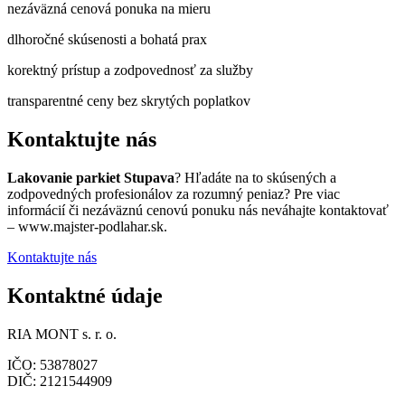
nezáväzná cenová ponuka na mieru
dlhoročné skúsenosti a bohatá prax
korektný prístup a zodpovednosť za služby
transparentné ceny bez skrytých poplatkov
Kontaktujte nás
Lakovanie parkiet Stupava
? Hľadáte na to skúsených a
zodpovedných profesionálov za rozumný peniaz? Pre viac
informácií či nezáväznú cenovú ponuku nás neváhajte kontaktovať
– www.majster-podlahar.sk.
Kontaktujte nás
Kontaktné údaje
RIA MONT s. r. o.
IČO: 53878027
DIČ: 2121544909