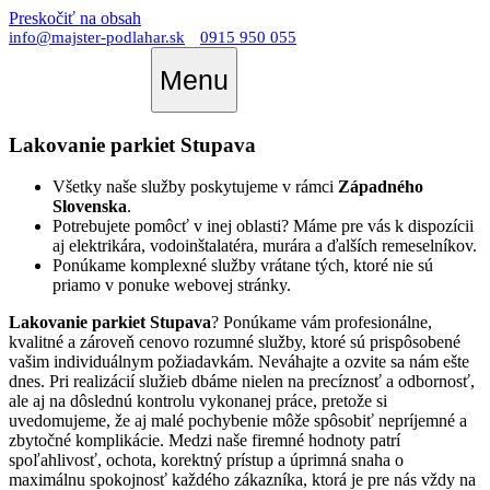
Preskočiť na obsah
info@majster-podlahar.sk
0915 950 055
Menu
Lakovanie parkiet Stupava
Všetky naše služby poskytujeme v rámci
Západného
Slovenska
.
Potrebujete pomôcť v inej oblasti? Máme pre vás k dispozícii
aj elektrikára, vodoinštalatéra, murára a ďalších remeselníkov.
Ponúkame komplexné služby vrátane tých, ktoré nie sú
priamo v ponuke webovej stránky.
Lakovanie parkiet Stupava
? Ponúkame vám profesionálne,
kvalitné a zároveň cenovo rozumné služby, ktoré sú prispôsobené
vašim individuálnym požiadavkám. Neváhajte a ozvite sa nám ešte
dnes. Pri realizácií služieb dbáme nielen na precíznosť a odbornosť,
ale aj na dôslednú kontrolu vykonanej práce, pretože si
uvedomujeme, že aj malé pochybenie môže spôsobiť nepríjemné a
zbytočné komplikácie. Medzi naše firemné hodnoty patrí
spoľahlivosť, ochota, korektný prístup a úprimná snaha o
maximálnu spokojnosť každého zákazníka, ktorá je pre nás vždy na