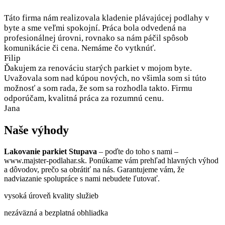
Táto firma nám realizovala kladenie plávajúcej podlahy v
byte a sme veľmi spokojní. Práca bola odvedená na
profesionálnej úrovni, rovnako sa nám páčil spôsob
komunikácie či cena. Nemáme čo vytknúť.
Filip
Ďakujem za renováciu starých parkiet v mojom byte.
Uvažovala som nad kúpou nových, no všimla som si túto
možnosť a som rada, že som sa rozhodla takto. Firmu
odporúčam, kvalitná práca za rozumnú cenu.
Jana
Naše výhody
Lakovanie parkiet Stupava
– poďte do toho s nami –
www.majster-podlahar.sk. Ponúkame vám prehľad hlavných výhod
a dôvodov, prečo sa obrátiť na nás. Garantujeme vám, že
nadviazanie spolupráce s nami nebudete ľutovať.
vysoká úroveň kvality služieb
nezáväzná a bezplatná obhliadka