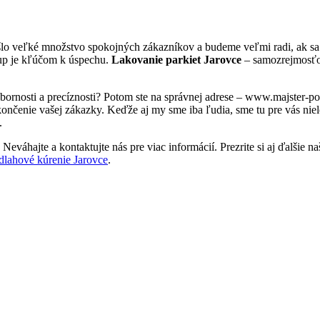
šlo veľké množstvo spokojných zákazníkov a budeme veľmi radi, ak sa 
tup je kľúčom k úspechu.
Lakovanie parkiet Jarovce
– samozrejmosťou
dbornosti a precíznosti? Potom ste na správnej adrese – www.majster-p
nčenie vašej zákazky. Keďže aj my sme iba ľudia, sme tu pre vás nielen
.
eváhajte a kontaktujte nás pre viac informácií. Prezrite si aj ďalšie na
dlahové kúrenie Jarovce
.