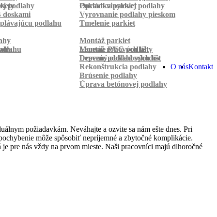
rkety
ej podlahy
Pokládka parkiet
Oprava vinylovej podlahy
B doskami
Vyrovnanie podlahy pieskom
plávajúcu podlahu
Tmelenie parkiet
ahy
Montáž parkiet
odlahu
lahy
Montáž rohových líšt
Lepenie PVC podlahy
Lepenie podlahových líšt
Drevený obklad schodov
Rekonštrukcia podlahy
O nás
Kontakt
Brúsenie podlahy
Úprava betónovej podlahy
duálnym požiadavkám. Neváhajte a ozvite sa nám ešte dnes. Pri
lé pochybenie môže spôsobiť nepríjemné a zbytočné komplikácie.
 je pre nás vždy na prvom mieste. Naši pracovníci majú dlhoročné