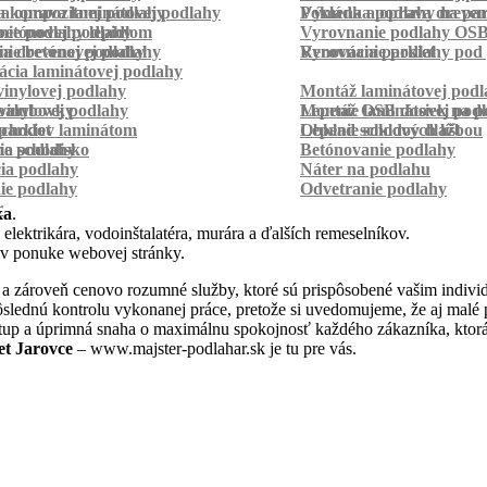
a kompozitnej podlahy
a oprava laminátovej podlahy
Pokládka podlahy na pa
Výmena a oprava dreven
betónovej podlahy
ie podlahy lepidlom
Vyrovnanie podlahy OS
ie betónovej podlahy
a drevenej podlahy
Vyrovnanie podlahy pod 
Renovácia parkiet
cia laminátovej podlahy
inylovej podlahy
Montáž laminátovej podl
palubovky
vinylovej podlahy
Montáž OSB dosiek na p
Lepenie laminátovej pod
parkiet
schodov laminátom
Lepenie soklových líšt
Obklad schodov dlažbou
a schodisko
ie podlahy
Betónovanie podlahy
cia podlahy
Náter na podlahu
ie podlahy
Odvetranie podlahy
r
ka
.
 elektrikára, vodoinštalatéra, murára a ďalších remeselníkov.
 v ponuke webovej stránky.
a zároveň cenovo rozumné služby, ktoré sú prispôsobené vašim indivi
a dôslednú kontrolu vykonanej práce, pretože si uvedomujeme, že aj ma
stup a úprimná snaha o maximálnu spokojnosť každého zákazníka, ktorá
et Jarovce
– www.majster-podlahar.sk je tu pre vás.