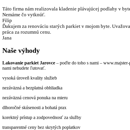
Táto firma nám realizovala kladenie plávajúcej podlahy v byt
Nemáme čo vytknúť.
Filip
Ďakujem za renováciu starých parkiet v mojom byte. Uvažoval
práca za rozumnú cenu.
Jana
Naše výhody
Lakovanie parkiet Jarovce
– poďte do toho s nami – www.majster-p
nami nebudete ľutovať.
vysoká úroveň kvality služieb
nezáväzná a bezplatná obhliadka
nezáväzná cenová ponuka na mieru
dlhoročné skúsenosti a bohatá prax
korektný prístup a zodpovednosť za služby
transparentné ceny bez skrytých poplatkov