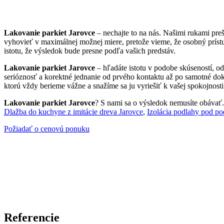
Lakovanie parkiet Jarovce
– nechajte to na nás. Našimi rukami pre
vyhovieť v maximálnej možnej miere, pretože vieme, že osobný prís
istotu, že výsledok bude presne podľa vašich predstáv.
Lakovanie parkiet Jarovce
– hľadáte istotu v podobe skúseností, o
serióznosť a korektné jednanie od prvého kontaktu až po samotné doko
ktorú vždy berieme vážne a snažíme sa ju vyriešiť k vašej spokojnosti
Lakovanie parkiet Jarovce
? S nami sa o výsledok nemusíte obávať. N
Dlažba do kuchyne z imitácie dreva Jarovce
,
Izolácia podlahy pod po
Požiadať o cenovú ponuku
Referencie