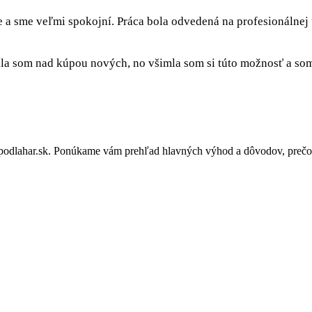
e a sme veľmi spokojní. Práca bola odvedená na profesionálnej
a som nad kúpou nových, no všimla som si túto možnosť a som 
odlahar.sk. Ponúkame vám prehľad hlavných výhod a dôvodov, prečo s