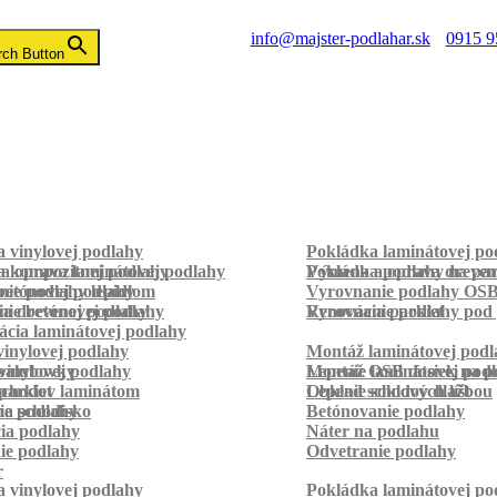
info@majster-podlahar.sk
0915 9
rch Button
 vinylovej podlahy
Pokládka laminátovej po
a kompozitnej podlahy
a oprava laminátovej podlahy
Pokládka podlahy na pa
Výmena a oprava dreven
betónovej podlahy
ie podlahy lepidlom
Vyrovnanie podlahy OS
ie betónovej podlahy
a drevenej podlahy
Vyrovnanie podlahy pod 
Renovácia parkiet
cia laminátovej podlahy
inylovej podlahy
Montáž laminátovej podl
palubovky
vinylovej podlahy
Montáž OSB dosiek na p
Lepenie laminátovej pod
parkiet
schodov laminátom
Lepenie soklových líšt
Obklad schodov dlažbou
a schodisko
ie podlahy
Betónovanie podlahy
cia podlahy
Náter na podlahu
ie podlahy
Odvetranie podlahy
r
 vinylovej podlahy
Pokládka laminátovej po