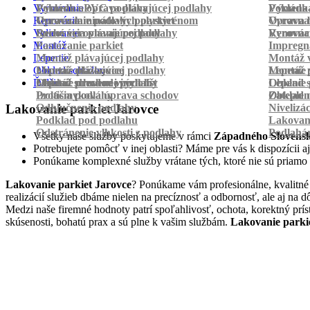
Vyrovnanie
Pokládka PVC podlahy
Výmena a oprava plávajúcej podlahy
Pokládk
Výmena 
Renovácia
Oprava laminátových parkiet
Vyrovnanie podlahy polystyrénom
Oprava 
Vyrovnan
Vylievanie
Suché vyrovnanie podlahy
Renovácia plávajúcej podlahy
Vyrovnan
Renováci
Montáž
Pastovanie parkiet
Impregná
Lepenie
Montáž plávajúcej podlahy
Montáž v
Obklad schodov
Montáž dlážkovice
Lepenie plávajúcej podlahy
Montáž 
Lepenie 
Ďalšie
Montáž prechodových líšt
Lepenie drevenej podlahy
Obklad schodov vinylom
Lepenie 
Obklad 
Protišmyková úprava schodov
Izolácia podlahy
Obklad n
Zateplen
Odhlučnenie podlahy
Nivelizá
Lakovanie parkiet Jarovce
Podklad pod podlahu
Lakovan
Odstránenie vlhkosti z podlahy
Podlahá
Všetky naše služby poskytujeme v rámci
Západného Slovens
Potrebujete pomôcť v inej oblasti? Máme pre vás k dispozícii aj
Ponúkame komplexné služby vrátane tých, ktoré nie sú priamo
Lakovanie parkiet Jarovce
? Ponúkame vám profesionálne, kvalitné 
realizácií služieb dbáme nielen na precíznosť a odbornosť, ale aj n
Medzi naše firemné hodnoty patrí spoľahlivosť, ochota, korektný prí
skúsenosti, bohatú prax a sú plne k vašim službám.
Lakovanie parki