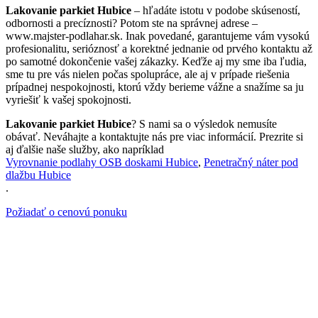
Lakovanie parkiet Hubice
– hľadáte istotu v podobe skúseností,
odbornosti a precíznosti? Potom ste na správnej adrese –
www.majster-podlahar.sk. Inak povedané, garantujeme vám vysokú
profesionalitu, serióznosť a korektné jednanie od prvého kontaktu až
po samotné dokončenie vašej zákazky. Keďže aj my sme iba ľudia,
sme tu pre vás nielen počas spolupráce, ale aj v prípade riešenia
prípadnej nespokojnosti, ktorú vždy berieme vážne a snažíme sa ju
vyriešiť k vašej spokojnosti.
Lakovanie parkiet Hubice
? S nami sa o výsledok nemusíte
obávať. Neváhajte a kontaktujte nás pre viac informácií. Prezrite si
aj ďalšie naše služby, ako napríklad
Vyrovnanie podlahy OSB doskami Hubice
,
Penetračný náter pod
dlažbu Hubice
.
Požiadať o cenovú ponuku