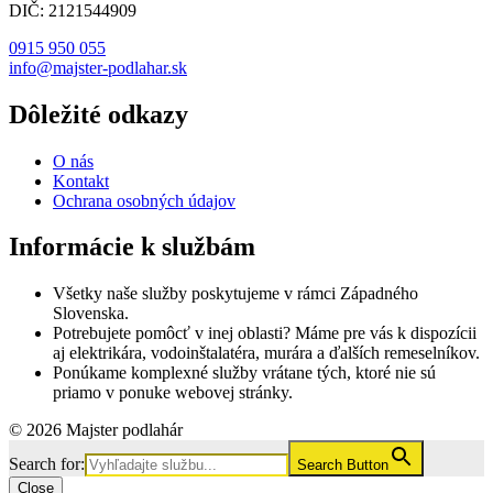
DIČ: 2121544909
0915 950 055
info@majster-podlahar.sk
Dôležité odkazy
O nás
Kontakt
Ochrana osobných údajov
Informácie k službám
Všetky naše služby poskytujeme v rámci Západného
Slovenska.
Potrebujete pomôcť v inej oblasti? Máme pre vás k dispozícii
aj elektrikára, vodoinštalatéra, murára a ďalších remeselníkov.
Ponúkame komplexné služby vrátane tých, ktoré nie sú
priamo v ponuke webovej stránky.
© 2026 Majster podlahár
Search for:
Search Button
Close