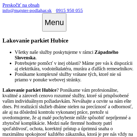
Preskočiť na obsah
info@majster-podlahar.sk
0915 950 055
Menu
Lakovanie parkiet Hubice
Všetky naše služby poskytujeme v rámci
Západného
Slovenska
.
Potrebujete pomôcť v inej oblasti? Máme pre vás k dispozícii
aj elektrikára, vodoinštalatéra, murára a ďalších remeselníkov.
Ponúkame komplexné služby vrátane tých, ktoré nie sú
priamo v ponuke webovej stránky.
Lakovanie parkiet Hubice
? Ponúkame vám profesionálne,
kvalitné a zároveň cenovo rozumné služby, ktoré sú prispôsobené
vašim individuálnym požiadavkám. Neváhajte a ozvite sa nám ešte
dnes. Pri realizácií služieb dbáme nielen na precíznosť a odbornosť,
ale aj na dôslednú kontrolu vykonanej práce, pretože si
uvedomujeme, že aj malé pochybenie môže spôsobiť nepríjemné a
zbytočné komplikácie. Medzi naše firemné hodnoty patrí
spoľahlivosť, ochota, korektný prístup a úprimná snaha o
maximálnu spokojnosť každého zákazníka, ktorá je pre nás vždy na