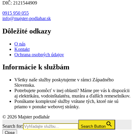
DIČ: 2121544909
0915 950 055
info@majster-podlahar.sk
Dôležité odkazy
O nás
Kontakt
Ochrana osobných údajov
Informácie k službám
Všetky naše služby poskytujeme v rámci Západného
Slovenska.
Potrebujete pomôcť v inej oblasti? Máme pre vás k dispozícii
aj elektrikára, vodoinštalatéra, murára a ďalších remeselníkov.
Ponúkame komplexné služby vrátane tých, ktoré nie sú
priamo v ponuke webovej stránky.
© 2026 Majster podlahár
Search for:
Search Button
Close