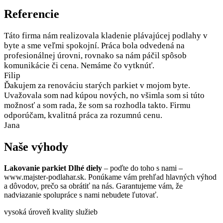
Referencie
Táto firma nám realizovala kladenie plávajúcej podlahy v
byte a sme veľmi spokojní. Práca bola odvedená na
profesionálnej úrovni, rovnako sa nám páčil spôsob
komunikácie či cena. Nemáme čo vytknúť.
Filip
Ďakujem za renováciu starých parkiet v mojom byte.
Uvažovala som nad kúpou nových, no všimla som si túto
možnosť a som rada, že som sa rozhodla takto. Firmu
odporúčam, kvalitná práca za rozumnú cenu.
Jana
Naše výhody
Lakovanie parkiet Dlhé diely
– poďte do toho s nami –
www.majster-podlahar.sk. Ponúkame vám prehľad hlavných výhod
a dôvodov, prečo sa obrátiť na nás. Garantujeme vám, že
nadviazanie spolupráce s nami nebudete ľutovať.
vysoká úroveň kvality služieb