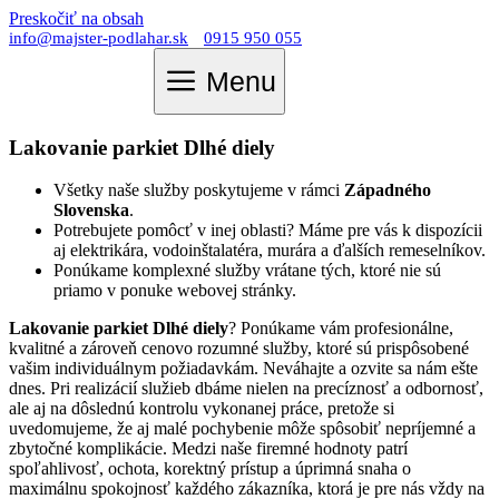
Preskočiť na obsah
info@majster-podlahar.sk
0915 950 055
Menu
Lakovanie parkiet Dlhé diely
Všetky naše služby poskytujeme v rámci
Západného
Slovenska
.
Potrebujete pomôcť v inej oblasti? Máme pre vás k dispozícii
aj elektrikára, vodoinštalatéra, murára a ďalších remeselníkov.
Ponúkame komplexné služby vrátane tých, ktoré nie sú
priamo v ponuke webovej stránky.
Lakovanie parkiet Dlhé diely
? Ponúkame vám profesionálne,
kvalitné a zároveň cenovo rozumné služby, ktoré sú prispôsobené
vašim individuálnym požiadavkám. Neváhajte a ozvite sa nám ešte
dnes. Pri realizácií služieb dbáme nielen na precíznosť a odbornosť,
ale aj na dôslednú kontrolu vykonanej práce, pretože si
uvedomujeme, že aj malé pochybenie môže spôsobiť nepríjemné a
zbytočné komplikácie. Medzi naše firemné hodnoty patrí
spoľahlivosť, ochota, korektný prístup a úprimná snaha o
maximálnu spokojnosť každého zákazníka, ktorá je pre nás vždy na