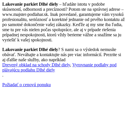
Lakovanie parkiet Dlhé diely
– hľadáte istotu v podobe
skúseností, odbornosti a precíznosti? Potom ste na správnej adrese –
www.majster-podlahar.sk. Inak povedané, garantujeme vám vysokú
profesionalitu, serióznosť a korektné jednanie od prvého kontaktu až
po samotné dokončenie vašej zákazky. Keďže aj my sme iba ľudia,
sme tu pre vás nielen počas spolupráce, ale aj v prípade riešenia
prípadnej nespokojnosti, ktorú vždy berieme vážne a snažíme sa ju
vyriešiť k vašej spokojnosti.
Lakovanie parkiet Dlhé diely
? S nami sa o výsledok nemusíte
obávať. Neváhajte a kontaktujte nás pre viac informácií. Prezrite si
aj ďalšie naše služby, ako napríklad
Drevený obklad na schody Dlhé diely
,
Vyrovnanie podlahy pod
plávajúcu podlahu Dlhé diely
.
Požiadať o cenovú ponuku