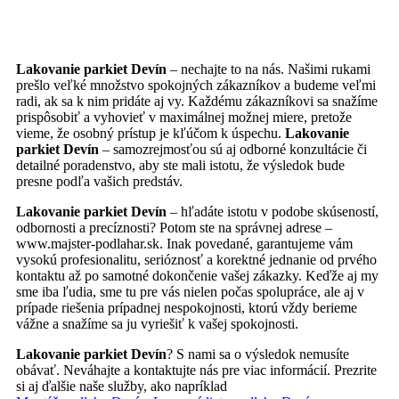
Lakovanie parkiet Devín
– nechajte to na nás. Našimi rukami
prešlo veľké množstvo spokojných zákazníkov a budeme veľmi
radi, ak sa k nim pridáte aj vy. Každému zákazníkovi sa snažíme
prispôsobiť a vyhovieť v maximálnej možnej miere, pretože
vieme, že osobný prístup je kľúčom k úspechu.
Lakovanie
parkiet Devín
– samozrejmosťou sú aj odborné konzultácie či
detailné poradenstvo, aby ste mali istotu, že výsledok bude
presne podľa vašich predstáv.
Lakovanie parkiet Devín
– hľadáte istotu v podobe skúseností,
odbornosti a precíznosti? Potom ste na správnej adrese –
www.majster-podlahar.sk. Inak povedané, garantujeme vám
vysokú profesionalitu, serióznosť a korektné jednanie od prvého
kontaktu až po samotné dokončenie vašej zákazky. Keďže aj my
sme iba ľudia, sme tu pre vás nielen počas spolupráce, ale aj v
prípade riešenia prípadnej nespokojnosti, ktorú vždy berieme
vážne a snažíme sa ju vyriešiť k vašej spokojnosti.
Lakovanie parkiet Devín
? S nami sa o výsledok nemusíte
obávať. Neváhajte a kontaktujte nás pre viac informácií. Prezrite
si aj ďalšie naše služby, ako napríklad