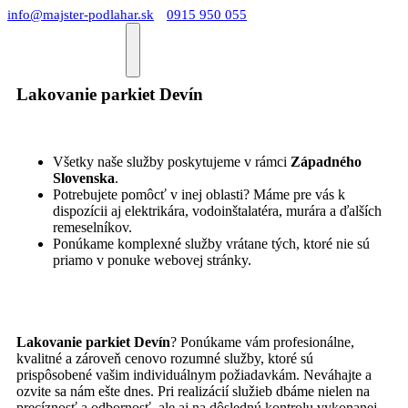
info@majster-podlahar.sk
0915 950 055
Lakovanie parkiet Devín
Všetky naše služby poskytujeme v rámci
Západného
Slovenska
.
Potrebujete pomôcť v inej oblasti? Máme pre vás k
dispozícii aj elektrikára, vodoinštalatéra, murára a ďalších
remeselníkov.
Ponúkame komplexné služby vrátane tých, ktoré nie sú
priamo v ponuke webovej stránky.
Lakovanie parkiet Devín
? Ponúkame vám profesionálne,
kvalitné a zároveň cenovo rozumné služby, ktoré sú
prispôsobené vašim individuálnym požiadavkám. Neváhajte a
ozvite sa nám ešte dnes. Pri realizácií služieb dbáme nielen na
precíznosť a odbornosť, ale aj na dôslednú kontrolu vykonanej