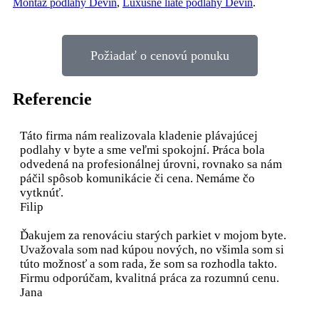
Montáž podlahy Devín
,
Luxusné liate podlahy Devín
.
Požiadať o cenovú ponuku
Referencie
Táto firma nám realizovala kladenie plávajúcej
podlahy v byte a sme veľmi spokojní. Práca bola
odvedená na profesionálnej úrovni, rovnako sa nám
páčil spôsob komunikácie či cena. Nemáme čo
vytknúť.
Filip
Ďakujem za renováciu starých parkiet v mojom byte.
Uvažovala som nad kúpou nových, no všimla som si
túto možnosť a som rada, že som sa rozhodla takto.
Firmu odporúčam, kvalitná práca za rozumnú cenu.
Jana