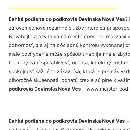
Ľahká podlaha do podkrovia Devínska Nová Ves
? 
zároveň cenovo rozumné služby, ktoré sú prispôso
Neváhajte a ozvite sa nám ešte dnes. Pri realizácií
odbornosť, ale aj na dôslednú kontrolu vykonanej p
malé pochybenie môže spôsobiť nepríjemné a zbyto
hodnoty patrí spoľahlivosť, ochota, korektný príst
spokojnosť každého zákazníka, ktorá je pre nás vžd
dlhoročné skúsenosti, bohatú prax a sú plne k vaš
podkrovia Devínska Nová Ves
– www.majster-podlah
Ľahká podlaha do podkrovia Devínska Nová Ves
– 
sa k nim pridáte aj vy. Každému zákazníkovi sa sna