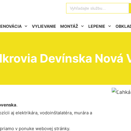
Se
Search
for:
RENOVÁCIA
VYLIEVANIE
MONTÁŽ
LEPENIE
OBKLA
dkrovia Devínska Nová 
ovenska
.
ícii aj elektrikára, vodoinštalatéra, murára a
 priamo v ponuke webovej stránky.