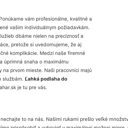
Ponúkame vám profesionálne, kvalitné a
bené vašim individuálnym požiadavkám.
 služieb dbáme nielen na precíznosť a
ráce, pretože si uvedomujeme, že aj
čné komplikácie. Medzi naše firemné
up a úprimná snaha o maximálnu
y na prvom mieste. Naši pracovníci majú
im službám.
Ľahká podlaha do
ar.sk je tu pre vás.
nechajte to na nás. Našimi rukami prešlo veľké množst
žíme prispôsobiť a vyhovieť v maximálnej možnej miere, 