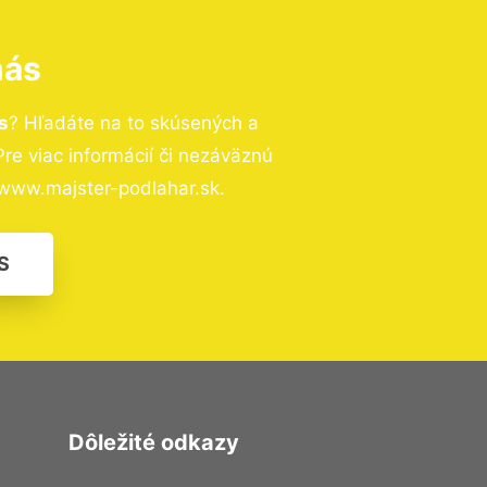
nás
s
? Hľadáte na to skúsených a
e viac informácií či nezáväznú
www.majster-podlahar.sk.
S
Dôležité odkazy