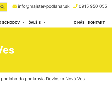
arch Button
info@majster-podlahar.sk
0915 950 055
D SCHODOV
ĎALŠIE
O NÁS
KONTAKT
Ves