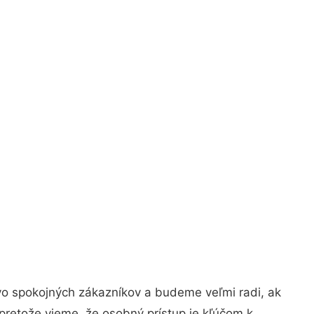
vo spokojných zákazníkov a budeme veľmi radi, ak
pretože vieme, že osobný prístup je kľúčom k