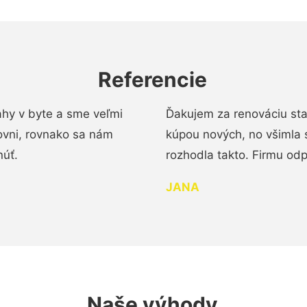
Referencie
ahy v byte a sme veľmi
Ďakujem za renováciu st
ovni, rovnako sa nám
kúpou nových, no všimla 
núť.
rozhodla takto. Firmu od
JANA
Naše výhody