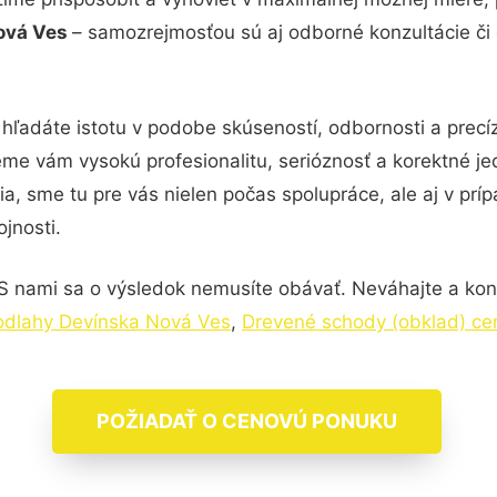
Nová Ves
– samozrejmosťou sú aj odborné konzultácie či d
hľadáte istotu v podobe skúseností, odbornosti a precí
me vám vysokú profesionalitu, serióznosť a korektné j
, sme tu pre vás nielen počas spolupráce, ale aj v príp
jnosti.
S nami sa o výsledok nemusíte obávať. Neváhajte a kontak
podlahy Devínska Nová Ves
,
Drevené schody (obklad) ce
POŽIADAŤ O CENOVÚ PONUKU