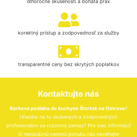
dlhoročné skúsenosti a bohatá prax
korektný prístup a zodpovednosť za služby
transparentné ceny bez skrytých poplatkov
Kontaktujte nás
Korková podlaha do kuchyne Štvrtok na Ostrove
?
Hľadáte na to skúsených a zodpovedných
profesionálov za rozumný peniaz? Pre viac informácií
či nezáväznú cenovú ponuku nás neváhajte