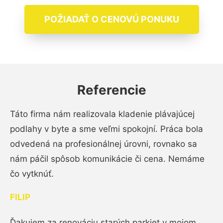
POŽIADAŤ O CENOVÚ PONUKU
Referencie
Táto firma nám realizovala kladenie plávajúcej
podlahy v byte a sme veľmi spokojní. Práca bola
odvedená na profesionálnej úrovni, rovnako sa
nám páčil spôsob komunikácie či cena. Nemáme
čo vytknúť.
FILIP
Ďakujem za renováciu starých parkiet v mojom