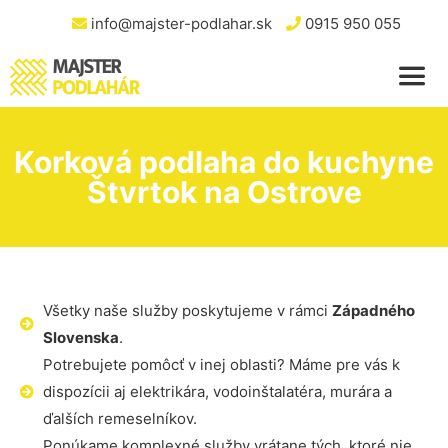
info@majster-podlahar.sk
0915 950 055
Korková podlaha do kuchyne
Štvrtok na Ostrove
Všetky naše služby poskytujeme v rámci
Západného
Slovenska
.
Potrebujete pomôcť v inej oblasti? Máme pre vás k
dispozícii aj elektrikára, vodoinštalatéra, murára a
ďalších remeselníkov.
Ponúkame komplexné služby vrátane tých, ktoré nie