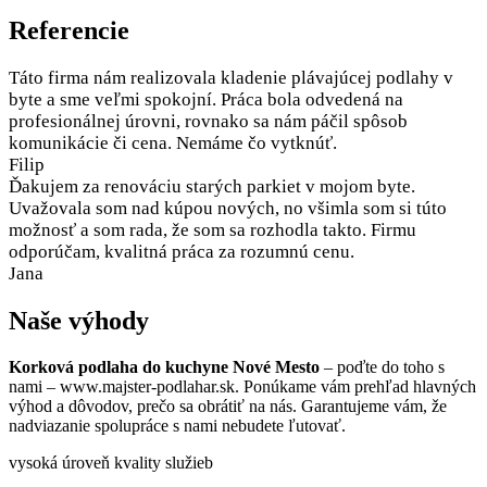
Referencie
Táto firma nám realizovala kladenie plávajúcej podlahy v
byte a sme veľmi spokojní. Práca bola odvedená na
profesionálnej úrovni, rovnako sa nám páčil spôsob
komunikácie či cena. Nemáme čo vytknúť.
Filip
Ďakujem za renováciu starých parkiet v mojom byte.
Uvažovala som nad kúpou nových, no všimla som si túto
možnosť a som rada, že som sa rozhodla takto. Firmu
odporúčam, kvalitná práca za rozumnú cenu.
Jana
Naše výhody
Korková podlaha do kuchyne Nové Mesto
– poďte do toho s
nami – www.majster-podlahar.sk. Ponúkame vám prehľad hlavných
výhod a dôvodov, prečo sa obrátiť na nás. Garantujeme vám, že
nadviazanie spolupráce s nami nebudete ľutovať.
vysoká úroveň kvality služieb