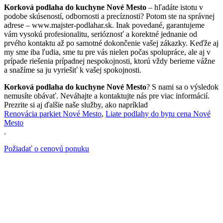
Korková podlaha do kuchyne Nové Mesto
– hľadáte istotu v
podobe skúseností, odbornosti a precíznosti? Potom ste na správnej
adrese – www.majster-podlahar.sk. Inak povedané, garantujeme
vám vysokú profesionalitu, serióznosť a korektné jednanie od
prvého kontaktu až po samotné dokončenie vašej zákazky. Keďže aj
my sme iba ľudia, sme tu pre vás nielen počas spolupráce, ale aj v
prípade riešenia prípadnej nespokojnosti, ktorú vždy berieme vážne
a snažíme sa ju vyriešiť k vašej spokojnosti.
Korková podlaha do kuchyne Nové Mesto
? S nami sa o výsledok
nemusíte obávať. Neváhajte a kontaktujte nás pre viac informácií.
Prezrite si aj ďalšie naše služby, ako napríklad
Renovácia parkiet Nové Mesto
,
Liate podlahy do bytu cena Nové
Mesto
.
Požiadať o cenovú ponuku