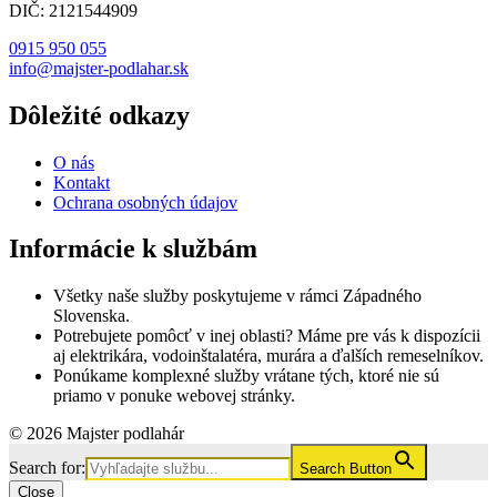
DIČ: 2121544909
0915 950 055
info@majster-podlahar.sk
Dôležité odkazy
O nás
Kontakt
Ochrana osobných údajov
Informácie k službám
Všetky naše služby poskytujeme v rámci Západného
Slovenska.
Potrebujete pomôcť v inej oblasti? Máme pre vás k dispozícii
aj elektrikára, vodoinštalatéra, murára a ďalších remeselníkov.
Ponúkame komplexné služby vrátane tých, ktoré nie sú
priamo v ponuke webovej stránky.
© 2026 Majster podlahár
Search for:
Search Button
Close