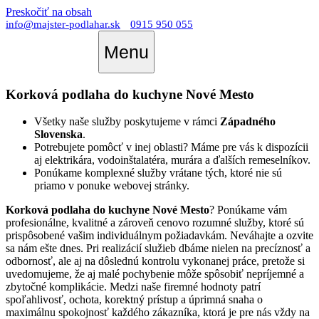
Preskočiť na obsah
info@majster-podlahar.sk
0915 950 055
Menu
Korková podlaha do kuchyne Nové Mesto
Všetky naše služby poskytujeme v rámci
Západného
Slovenska
.
Potrebujete pomôcť v inej oblasti? Máme pre vás k dispozícii
aj elektrikára, vodoinštalatéra, murára a ďalších remeselníkov.
Ponúkame komplexné služby vrátane tých, ktoré nie sú
priamo v ponuke webovej stránky.
Korková podlaha do kuchyne Nové Mesto
? Ponúkame vám
profesionálne, kvalitné a zároveň cenovo rozumné služby, ktoré sú
prispôsobené vašim individuálnym požiadavkám. Neváhajte a ozvite
sa nám ešte dnes. Pri realizácií služieb dbáme nielen na precíznosť a
odbornosť, ale aj na dôslednú kontrolu vykonanej práce, pretože si
uvedomujeme, že aj malé pochybenie môže spôsobiť nepríjemné a
zbytočné komplikácie. Medzi naše firemné hodnoty patrí
spoľahlivosť, ochota, korektný prístup a úprimná snaha o
maximálnu spokojnosť každého zákazníka, ktorá je pre nás vždy na