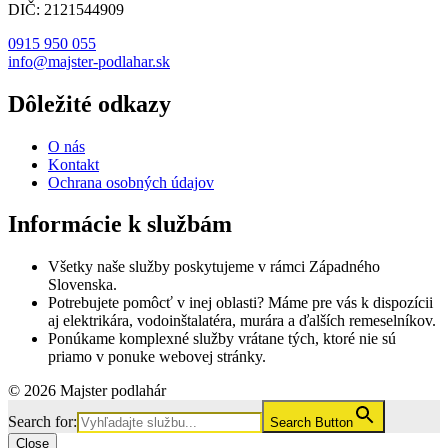
DIČ: 2121544909
0915 950 055
info@majster-podlahar.sk
Dôležité odkazy
O nás
Kontakt
Ochrana osobných údajov
Informácie k službám
Všetky naše služby poskytujeme v rámci Západného
Slovenska.
Potrebujete pomôcť v inej oblasti? Máme pre vás k dispozícii
aj elektrikára, vodoinštalatéra, murára a ďalších remeselníkov.
Ponúkame komplexné služby vrátane tých, ktoré nie sú
priamo v ponuke webovej stránky.
© 2026 Majster podlahár
Search for:
Search Button
Close