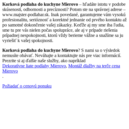
Korková podlaha do kuchyne Mierovo
– hľadáte istotu v podobe
skúseností, odbornosti a precíznosti? Potom ste na správnej adrese –
www.majster-podlahar.sk. Inak povedané, garantujeme vám vysokú
profesionalitu, serióznosť a korektné jednanie od prvého kontaktu až
po samotné dokončenie vašej zákazky. Keďže aj my sme iba ľudia,
sme tu pre vás nielen počas spolupráce, ale aj v prípade riešenia
prípadnej nespokojnosti, ktorú vždy berieme vážne a snažíme sa ju
vyriešiť k vašej spokojnosti.
Korková podlaha do kuchyne Mierovo
? S nami sa o výsledok
nemusíte obávať. Neváhajte a kontaktujte nás pre viac informácií.
Prezrite si aj ďalšie naše služby, ako napríklad
Dekoratívne liate podlahy Mierovo
,
Montáž dlažby na terče cena
Mierovo
.
Požiadať o cenovú ponuku