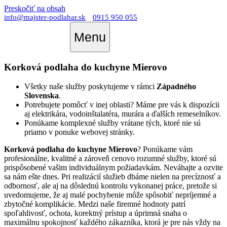
Preskočiť na obsah
info@majster-podlahar.sk
0915 950 055
Menu
Korková podlaha do kuchyne Mierovo
Všetky naše služby poskytujeme v rámci
Západného
Slovenska
.
Potrebujete pomôcť v inej oblasti? Máme pre vás k dispozícii
aj elektrikára, vodoinštalatéra, murára a ďalších remeselníkov.
Ponúkame komplexné služby vrátane tých, ktoré nie sú
priamo v ponuke webovej stránky.
Korková podlaha do kuchyne Mierovo
? Ponúkame vám
profesionálne, kvalitné a zároveň cenovo rozumné služby, ktoré sú
prispôsobené vašim individuálnym požiadavkám. Neváhajte a ozvite
sa nám ešte dnes. Pri realizácií služieb dbáme nielen na precíznosť a
odbornosť, ale aj na dôslednú kontrolu vykonanej práce, pretože si
uvedomujeme, že aj malé pochybenie môže spôsobiť nepríjemné a
zbytočné komplikácie. Medzi naše firemné hodnoty patrí
spoľahlivosť, ochota, korektný prístup a úprimná snaha o
maximálnu spokojnosť každého zákazníka, ktorá je pre nás vždy na