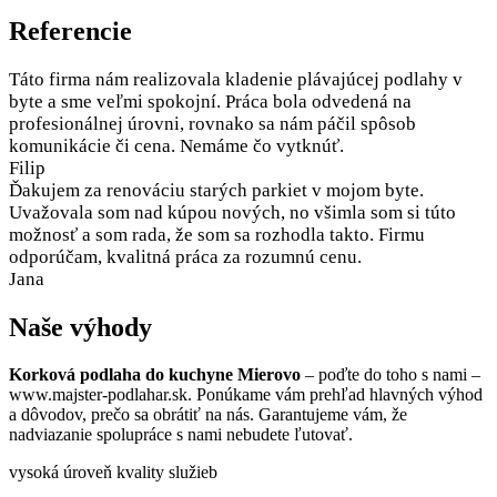
Referencie
Táto firma nám realizovala kladenie plávajúcej podlahy v
byte a sme veľmi spokojní. Práca bola odvedená na
profesionálnej úrovni, rovnako sa nám páčil spôsob
komunikácie či cena. Nemáme čo vytknúť.
Filip
Ďakujem za renováciu starých parkiet v mojom byte.
Uvažovala som nad kúpou nových, no všimla som si túto
možnosť a som rada, že som sa rozhodla takto. Firmu
odporúčam, kvalitná práca za rozumnú cenu.
Jana
Naše výhody
Korková podlaha do kuchyne Mierovo
– poďte do toho s nami –
www.majster-podlahar.sk. Ponúkame vám prehľad hlavných výhod
a dôvodov, prečo sa obrátiť na nás. Garantujeme vám, že
nadviazanie spolupráce s nami nebudete ľutovať.
vysoká úroveň kvality služieb