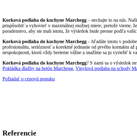
Korková podlaha do kuchyne Marchegg
– nechajte to na nás. Na
prispôsobiť a vyhovieť v maximálnej možnej miere, pretože vieme, ž
poradenstvo, aby ste mali istotu, že výsledok bude presne podľa vašic
Korková podlaha do kuchyne Marchegg
– hľadáte istotu v podobe
profesionalitu, serióznosť a korektné jednanie od prvého kontaktu až
nespokojnosti, ktorú vždy berieme vážne a snažíme sa ju vyriešiť k va
Korková podlaha do kuchyne Marchegg
? S nami sa o výsledok nem
Pokládka dlažby na betón Marchegg
,
Vinylová podlaha na schody M
Požiadať o cenovú ponuku
Referencie