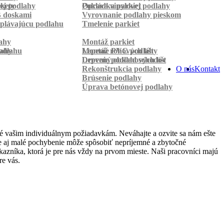
rkety
ej podlahy
Pokládka parkiet
Oprava vinylovej podlahy
B doskami
Vyrovnanie podlahy pieskom
plávajúcu podlahu
Tmelenie parkiet
ahy
Montáž parkiet
odlahu
lahy
Montáž rohových líšt
Lepenie PVC podlahy
Lepenie podlahových líšt
Drevený obklad schodov
Rekonštrukcia podlahy
O nás
Kontakt
Brúsenie podlahy
Úprava betónovej podlahy
é vašim individuálnym požiadavkám. Neváhajte a ozvite sa nám ešte
 že aj malé pochybenie môže spôsobiť nepríjemné a zbytočné
azníka, ktorá je pre nás vždy na prvom mieste. Naši pracovníci majú
re vás.