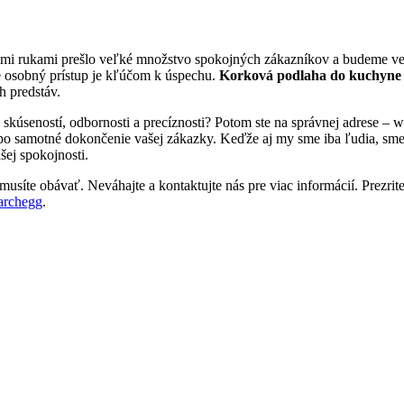
šimi rukami prešlo veľké množstvo spokojných zákazníkov a budeme veľ
e osobný prístup je kľúčom k úspechu.
Korková podlaha do kuchyn
h predstáv.
 skúseností, odbornosti a precíznosti? Potom ste na správnej adrese 
 po samotné dokončenie vašej zákazky. Keďže aj my sme iba ľudia, sme tu
šej spokojnosti.
usíte obávať. Neváhajte a kontaktujte nás pre viac informácií. Prezrite 
archegg
.