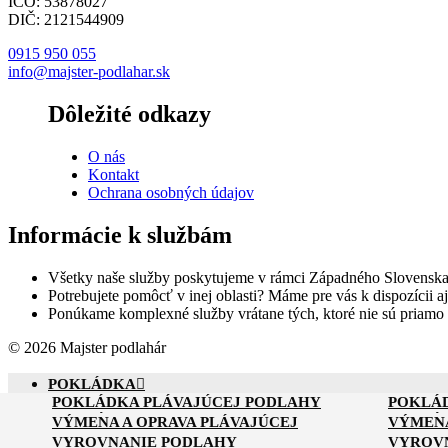
IČO: 53878027
DIČ: 2121544909
0915 950 055
info@majster-podlahar.sk
Dôležité odkazy
O nás
Kontakt
Ochrana osobných údajov
Informácie k službám
Všetky naše služby poskytujeme v rámci Západného Slovenska
Potrebujete pomôcť v inej oblasti? Máme pre vás k dispozícii aj
Ponúkame komplexné služby vrátane tých, ktoré nie sú priamo
© 2026 Majster podlahár
POKLÁDKA
POKLÁDKA PLÁVAJÚCEJ PODLAHY
POKLÁ
VÝMENA A OPRAVA
POKLÁDKA PVC PODLAHY
POKLÁ
VÝMENA A OPRAVA PLÁVAJÚCEJ
VÝMENA
VYROVNANIE
PODLAHY
PODLAH
VYROVNANIE PODLAHY
VYROVN
RENOVÁCIA