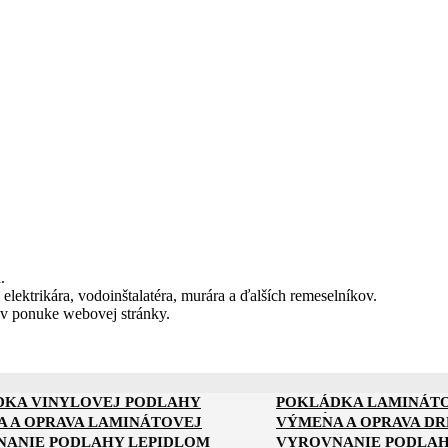
.
 elektrikára, vodoinštalatéra, murára a ďalších remeselníkov.
 v ponuke webovej stránky.
DKA VINYLOVEJ PODLAHY
POKLÁDKA LAMINÁT
DKA KOMPOZITNEJ PODLAHY
POKLÁDKA PODLAHY 
 A OPRAVA LAMINÁTOVEJ
VÝMENA A OPRAVA D
Y
ANIE PODLAHY LEPIDLOM
VYROVNANIE PODLAH