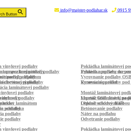
info@majster-podlahar.sk
0915 9
rch Button
 vinylovej podlahy
Pokládka laminátovej po
a kompozitnej podlahy
a oprava laminátovej podlahy
Pokládka podlahy na pa
Výmena a oprava dreven
betónovej podlahy
ie podlahy lepidlom
Vyrovnanie podlahy OS
ie betónovej podlahy
a drevenej podlahy
Vyrovnanie podlahy pod 
Renovácia parkiet
cia laminátovej podlahy
inylovej podlahy
Montáž laminátovej podl
palubovky
vinylovej podlahy
Montáž OSB dosiek na p
Lepenie laminátovej pod
parkiet
schodov laminátom
Lepenie soklových líšt
Obklad schodov dlažbou
a schodisko
ie podlahy
Betónovanie podlahy
cia podlahy
Náter na podlahu
ie podlahy
Odvetranie podlahy
r
 vinylovej podlahy
Pokládka laminátovej po