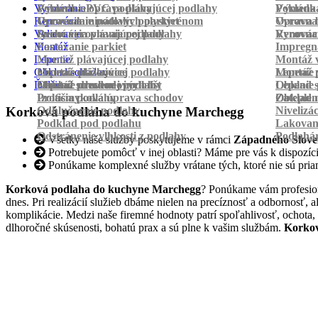
Vyrovnanie
Pokládka PVC podlahy
Výmena a oprava plávajúcej podlahy
Pokládk
Výmena 
Renovácia
Oprava laminátových parkiet
Vyrovnanie podlahy polystyrénom
Oprava 
Vyrovnan
Vylievanie
Suché vyrovnanie podlahy
Renovácia plávajúcej podlahy
Vyrovnan
Renováci
Montáž
Pastovanie parkiet
Impregná
Lepenie
Montáž plávajúcej podlahy
Montáž v
Obklad schodov
Montáž dlážkovice
Lepenie plávajúcej podlahy
Montáž 
Lepenie 
Ďalšie
Montáž prechodových líšt
Lepenie drevenej podlahy
Obklad schodov vinylom
Lepenie 
Obklad 
Protišmyková úprava schodov
Izolácia podlahy
Obklad n
Zateplen
Odhlučnenie podlahy
Nivelizá
Korková podlaha do kuchyne Marchegg
Podklad pod podlahu
Lakovan
Odstránenie vlhkosti z podlahy
Podlahá
Všetky naše služby poskytujeme v rámci
Západného Slove
Potrebujete pomôcť v inej oblasti? Máme pre vás k dispozícii
Ponúkame komplexné služby vrátane tých, ktoré nie sú pri
Korková podlaha do kuchyne Marchegg
? Ponúkame vám profesion
dnes. Pri realizácií služieb dbáme nielen na precíznosť a odbornosť,
komplikácie. Medzi naše firemné hodnoty patrí spoľahlivosť, ochota,
dlhoročné skúsenosti, bohatú prax a sú plne k vašim službám.
Korkov