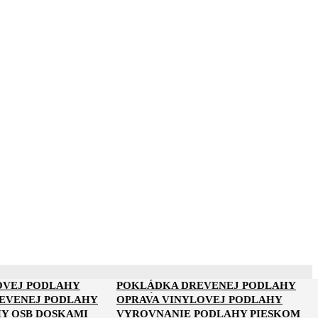
OVEJ PODLAHY
POKLÁDKA DREVENEJ PODLAHY
NA PARKETY
POKLÁDKA PARKIET
REVENEJ PODLAHY
OPRAVA VINYLOVEJ PODLAHY
Y OSB DOSKAMI
VYROVNANIE PODLAHY PIESKOM