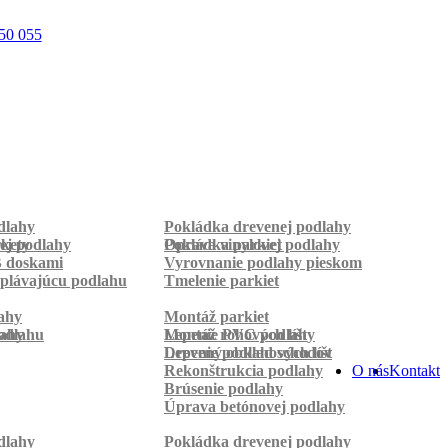
50 055
dlahy
Pokládka drevenej podlahy
rkety
ej podlahy
Pokládka parkiet
Oprava vinylovej podlahy
B doskami
Vyrovnanie podlahy pieskom
plávajúcu podlahu
Tmelenie parkiet
ahy
Montáž parkiet
odlahu
lahy
Montáž rohových líšt
Lepenie PVC podlahy
Lepenie podlahových líšt
Drevený obklad schodov
Rekonštrukcia podlahy
O nás
Kontakt
Brúsenie podlahy
Úprava betónovej podlahy
dlahy
Pokládka drevenej podlahy