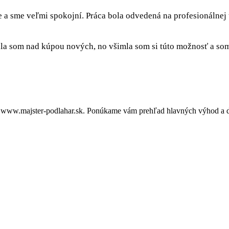
e a sme veľmi spokojní. Práca bola odvedená na profesionálnej
a som nad kúpou nových, no všimla som si túto možnosť a som 
 www.majster-podlahar.sk. Ponúkame vám prehľad hlavných výhod a dô