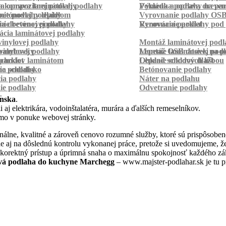
a kompozitnej podlahy
a oprava laminátovej podlahy
Pokládka podlahy na pa
Výmena a oprava dreven
betónovej podlahy
ie podlahy lepidlom
Vyrovnanie podlahy OS
ie betónovej podlahy
a drevenej podlahy
Vyrovnanie podlahy pod 
Renovácia parkiet
cia laminátovej podlahy
inylovej podlahy
Montáž laminátovej podl
palubovky
vinylovej podlahy
Montáž OSB dosiek na p
Lepenie laminátovej pod
parkiet
schodov laminátom
Lepenie soklových líšt
Obklad schodov dlažbou
a schodisko
ie podlahy
Betónovanie podlahy
cia podlahy
Náter na podlahu
ie podlahy
Odvetranie podlahy
r
nska
.
 aj elektrikára, vodoinštalatéra, murára a ďalších remeselníkov.
amo v ponuke webovej stránky.
álne, kvalitné a zároveň cenovo rozumné služby, ktoré sú prispôsoben
 ale aj na dôslednú kontrolu vykonanej práce, pretože si uvedomujeme,
 korektný prístup a úprimná snaha o maximálnu spokojnosť každého zák
á podlaha do kuchyne Marchegg
– www.majster-podlahar.sk je tu p