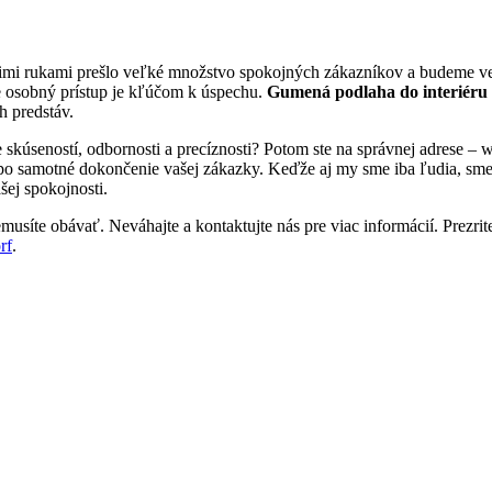
šimi rukami prešlo veľké množstvo spokojných zákazníkov a budeme veľ
e osobný prístup je kľúčom k úspechu.
Gumená podlaha do interiéru
h predstáv.
e skúseností, odbornosti a precíznosti? Potom ste na správnej adrese 
 po samotné dokončenie vašej zákazky. Keďže aj my sme iba ľudia, sme tu
šej spokojnosti.
usíte obávať. Neváhajte a kontaktujte nás pre viac informácií. Prezrite
rf
.