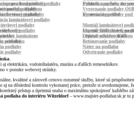
a kompozitnej podlahy
a oprava laminátovej podlahy
Pokládka podlahy na pa
Výmena a oprava dreven
betónovej podlahy
ie podlahy lepidlom
Vyrovnanie podlahy OS
ie betónovej podlahy
a drevenej podlahy
Vyrovnanie podlahy pod 
Renovácia parkiet
cia laminátovej podlahy
inylovej podlahy
Montáž laminátovej podl
palubovky
vinylovej podlahy
Montáž OSB dosiek na p
Lepenie laminátovej pod
parkiet
schodov laminátom
Lepenie soklových líšt
Obklad schodov dlažbou
a schodisko
ie podlahy
Betónovanie podlahy
cia podlahy
Náter na podlahu
ie podlahy
Odvetranie podlahy
r
nska
.
 aj elektrikára, vodoinštalatéra, murára a ďalších remeselníkov.
amo v ponuke webovej stránky.
álne, kvalitné a zároveň cenovo rozumné služby, ktoré sú prispôsobe
 ale aj na dôslednú kontrolu vykonanej práce, pretože si uvedomujeme,
 korektný prístup a úprimná snaha o maximálnu spokojnosť každého zák
 podlaha do interiéru Witzeldorf
– www.majster-podlahar.sk je tu p