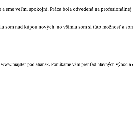
e a sme veľmi spokojní. Práca bola odvedená na profesionálnej
a som nad kúpou nových, no všimla som si túto možnosť a som 
 www.majster-podlahar.sk. Ponúkame vám prehľad hlavných výhod a dô