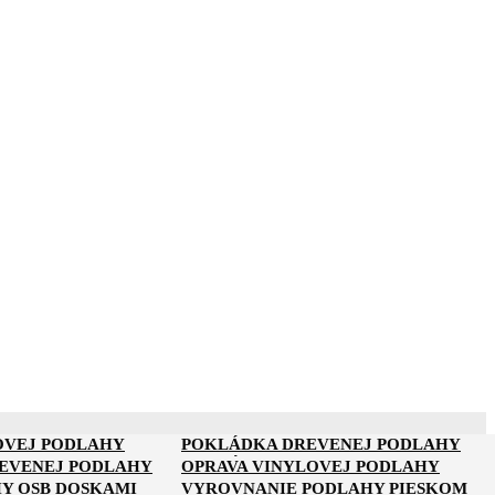
OVEJ PODLAHY
POKLÁDKA DREVENEJ PODLAHY
NA PARKETY
POKLÁDKA PARKIET
REVENEJ PODLAHY
OPRAVA VINYLOVEJ PODLAHY
Y OSB DOSKAMI
VYROVNANIE PODLAHY PIESKOM