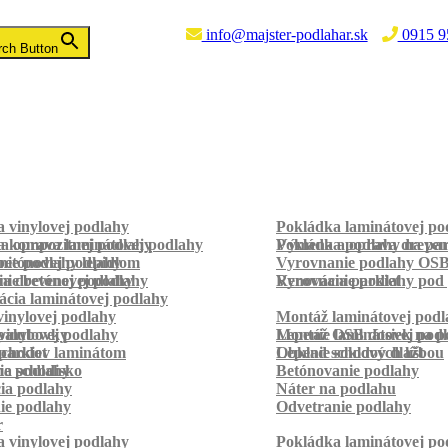
info@majster-podlahar.sk
0915 9
rch Button
 vinylovej podlahy
Pokládka laminátovej po
a kompozitnej podlahy
a oprava laminátovej podlahy
Pokládka podlahy na pa
Výmena a oprava dreven
betónovej podlahy
ie podlahy lepidlom
Vyrovnanie podlahy OS
ie betónovej podlahy
a drevenej podlahy
Vyrovnanie podlahy pod 
Renovácia parkiet
cia laminátovej podlahy
inylovej podlahy
Montáž laminátovej podl
palubovky
vinylovej podlahy
Montáž OSB dosiek na p
Lepenie laminátovej pod
parkiet
schodov laminátom
Lepenie soklových líšt
Obklad schodov dlažbou
a schodisko
ie podlahy
Betónovanie podlahy
cia podlahy
Náter na podlahu
ie podlahy
Odvetranie podlahy
r
 vinylovej podlahy
Pokládka laminátovej po