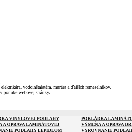
.
 elektrikára, vodoinštalatéra, murára a ďalších remeselníkov.
 v ponuke webovej stránky.
DKA VINYLOVEJ PODLAHY
POKLÁDKA LAMINÁT
DKA KOMPOZITNEJ PODLAHY
POKLÁDKA PODLAHY 
 A OPRAVA LAMINÁTOVEJ
VÝMENA A OPRAVA D
Y
ANIE PODLAHY LEPIDLOM
VYROVNANIE PODLAH