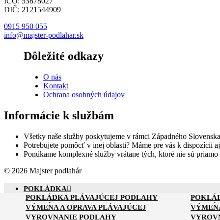
IČO: 53878027
DIČ: 2121544909
0915 950 055
info@majster-podlahar.sk
Dôležité odkazy
O nás
Kontakt
Ochrana osobných údajov
Informácie k službám
Všetky naše služby poskytujeme v rámci Západného Slovenska
Potrebujete pomôcť v inej oblasti? Máme pre vás k dispozícii aj
Ponúkame komplexné služby vrátane tých, ktoré nie sú priamo
© 2026 Majster podlahár
POKLÁDKA
POKLÁDKA PLÁVAJÚCEJ PODLAHY
POKLÁ
VÝMENA A OPRAVA
POKLÁDKA PVC PODLAHY
POKLÁ
VÝMENA A OPRAVA PLÁVAJÚCEJ
VÝMENA
VYROVNANIE
PODLAHY
PODLAH
VYROVNANIE PODLAHY
VYROVN
RENOVÁCIA