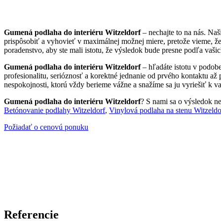
Gumená podlaha do interiéru Witzeldorf
– nechajte to na nás. Na
prispôsobiť a vyhovieť v maximálnej možnej miere, pretože vieme, ž
poradenstvo, aby ste mali istotu, že výsledok bude presne podľa vašic
Gumená podlaha do interiéru Witzeldorf
– hľadáte istotu v podob
profesionalitu, serióznosť a korektné jednanie od prvého kontaktu až
nespokojnosti, ktorú vždy berieme vážne a snažíme sa ju vyriešiť k va
Gumená podlaha do interiéru Witzeldorf
? S nami sa o výsledok nem
Betónovanie podlahy Witzeldorf
,
Vinylová podlaha na stenu Witzeldo
Požiadať o cenovú ponuku
Referencie