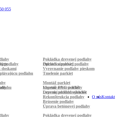
50 055
dlahy
Pokládka drevenej podlahy
rkety
ej podlahy
Pokládka parkiet
Oprava vinylovej podlahy
B doskami
Vyrovnanie podlahy pieskom
plávajúcu podlahu
Tmelenie parkiet
ahy
Montáž parkiet
odlahu
lahy
Montáž rohových líšt
Lepenie PVC podlahy
Lepenie podlahových líšt
Drevený obklad schodov
Rekonštrukcia podlahy
O nás
Kontakt
Brúsenie podlahy
Úprava betónovej podlahy
dlahy
Pokládka drevenej podlahy