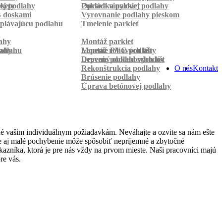
rkety
ej podlahy
Pokládka parkiet
Oprava vinylovej podlahy
B doskami
Vyrovnanie podlahy pieskom
plávajúcu podlahu
Tmelenie parkiet
ahy
Montáž parkiet
odlahu
lahy
Montáž rohových líšt
Lepenie PVC podlahy
Lepenie podlahových líšt
Drevený obklad schodov
Rekonštrukcia podlahy
O nás
Kontakt
Brúsenie podlahy
Úprava betónovej podlahy
né vašim individuálnym požiadavkám. Neváhajte a ozvite sa nám ešte
 že aj malé pochybenie môže spôsobiť nepríjemné a zbytočné
azníka, ktorá je pre nás vždy na prvom mieste. Naši pracovníci majú
re vás.