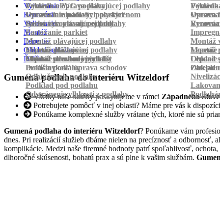
Vyrovnanie
Pokládka PVC podlahy
Výmena a oprava plávajúcej podlahy
Pokládk
Výmena 
Renovácia
Oprava laminátových parkiet
Vyrovnanie podlahy polystyrénom
Oprava 
Vyrovnan
Vylievanie
Suché vyrovnanie podlahy
Renovácia plávajúcej podlahy
Vyrovnan
Renováci
Montáž
Pastovanie parkiet
Impregná
Lepenie
Montáž plávajúcej podlahy
Montáž v
Obklad schodov
Montáž dlážkovice
Lepenie plávajúcej podlahy
Montáž 
Lepenie 
Ďalšie
Montáž prechodových líšt
Lepenie drevenej podlahy
Obklad schodov vinylom
Lepenie 
Obklad 
Protišmyková úprava schodov
Izolácia podlahy
Obklad n
Zateplen
Odhlučnenie podlahy
Nivelizá
Gumená podlaha do interiéru Witzeldorf
Podklad pod podlahu
Lakovan
Odstránenie vlhkosti z podlahy
Podlahá
Všetky naše služby poskytujeme v rámci
Západného Slove
Potrebujete pomôcť v inej oblasti? Máme pre vás k dispozícii
Ponúkame komplexné služby vrátane tých, ktoré nie sú pri
Gumená podlaha do interiéru Witzeldorf
? Ponúkame vám profesion
dnes. Pri realizácií služieb dbáme nielen na precíznosť a odbornosť,
komplikácie. Medzi naše firemné hodnoty patrí spoľahlivosť, ochota,
dlhoročné skúsenosti, bohatú prax a sú plne k vašim službám.
Gumená