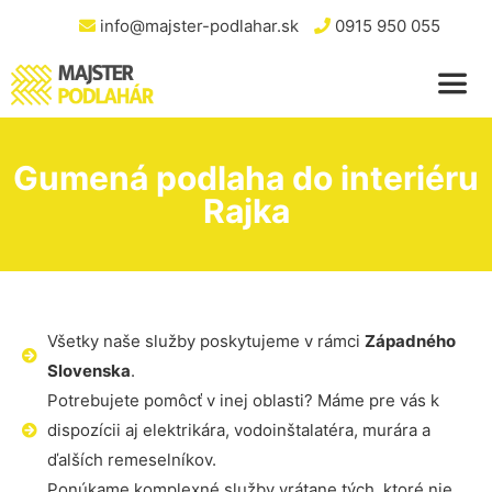
info@majster-podlahar.sk
0915 950 055
Gumená podlaha do interiéru
Rajka
Všetky naše služby poskytujeme v rámci
Západného
Slovenska
.
Potrebujete pomôcť v inej oblasti? Máme pre vás k
dispozícii aj elektrikára, vodoinštalatéra, murára a
ďalších remeselníkov.
Ponúkame komplexné služby vrátane tých, ktoré nie