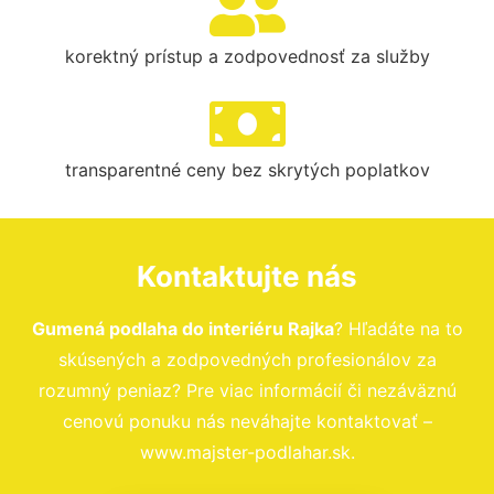
korektný prístup a zodpovednosť za služby
transparentné ceny bez skrytých poplatkov
Kontaktujte nás
Gumená podlaha do interiéru Rajka
? Hľadáte na to
skúsených a zodpovedných profesionálov za
rozumný peniaz? Pre viac informácií či nezáväznú
cenovú ponuku nás neváhajte kontaktovať –
www.majster-podlahar.sk.