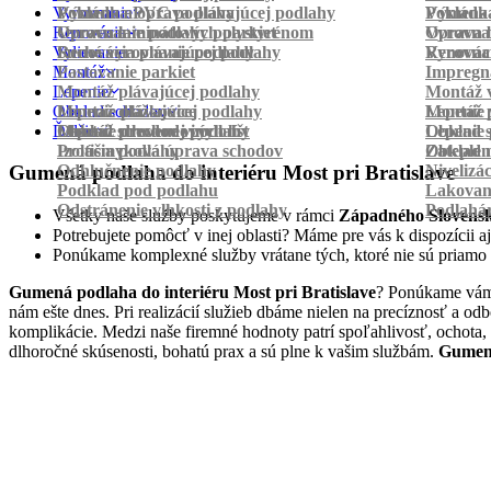
Vyrovnanie
Pokládka PVC podlahy
Výmena a oprava plávajúcej podlahy
Pokládk
Výmena 
Renovácia
Oprava laminátových parkiet
Vyrovnanie podlahy polystyrénom
Oprava 
Vyrovnan
Vylievanie
Suché vyrovnanie podlahy
Renovácia plávajúcej podlahy
Vyrovnan
Renováci
Montáž
Pastovanie parkiet
Impregná
Lepenie
Montáž plávajúcej podlahy
Montáž v
Obklad schodov
Montáž dlážkovice
Lepenie plávajúcej podlahy
Montáž 
Lepenie 
Ďalšie
Montáž prechodových líšt
Lepenie drevenej podlahy
Obklad schodov vinylom
Lepenie 
Obklad 
Protišmyková úprava schodov
Izolácia podlahy
Obklad n
Zateplen
Odhlučnenie podlahy
Nivelizá
Gumená podlaha do interiéru Most pri Bratislave
Podklad pod podlahu
Lakovan
Odstránenie vlhkosti z podlahy
Podlahá
Všetky naše služby poskytujeme v rámci
Západného Slovens
Potrebujete pomôcť v inej oblasti? Máme pre vás k dispozícii aj
Ponúkame komplexné služby vrátane tých, ktoré nie sú priamo
Gumená podlaha do interiéru Most pri Bratislave
? Ponúkame vám 
nám ešte dnes. Pri realizácií služieb dbáme nielen na precíznosť a o
komplikácie. Medzi naše firemné hodnoty patrí spoľahlivosť, ochota,
dlhoročné skúsenosti, bohatú prax a sú plne k vašim službám.
Gumená