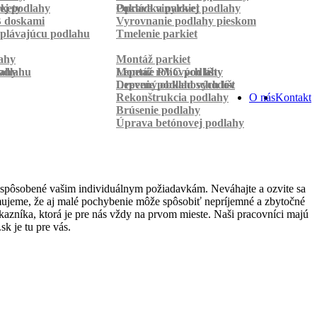
rkety
ej podlahy
Pokládka parkiet
Oprava vinylovej podlahy
B doskami
Vyrovnanie podlahy pieskom
plávajúcu podlahu
Tmelenie parkiet
ahy
Montáž parkiet
odlahu
lahy
Montáž rohových líšt
Lepenie PVC podlahy
Lepenie podlahových líšt
Drevený obklad schodov
Rekonštrukcia podlahy
O nás
Kontakt
Brúsenie podlahy
Úprava betónovej podlahy
ispôsobené vašim individuálnym požiadavkám. Neváhajte a ozvite sa
domujeme, že aj malé pochybenie môže spôsobiť nepríjemné a zbytočné
azníka, ktorá je pre nás vždy na prvom mieste. Naši pracovníci majú
k je tu pre vás.