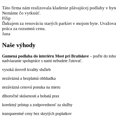
Táto firma nám realizovala kladenie plávajúcej podlahy v byt
Nemáme čo vytknúť.
Filip
Ďakujem za renováciu starých parkiet v mojom byte. Uvažoval
práca za rozumnú cenu.
Jana
Naše výhody
Gumená podlaha do interiéru Most pri Bratislave
– poďte do toho
nadviazanie spolupráce s nami nebudete ľutovať.
vysoká úroveň kvality služieb
nezáväzná a bezplatná obhliadka
nezáväzná cenová ponuka na mieru
dlhoročné skúsenosti a bohatá prax
korektný prístup a zodpovednosť za služby
transparentné ceny bez skrytých poplatkov