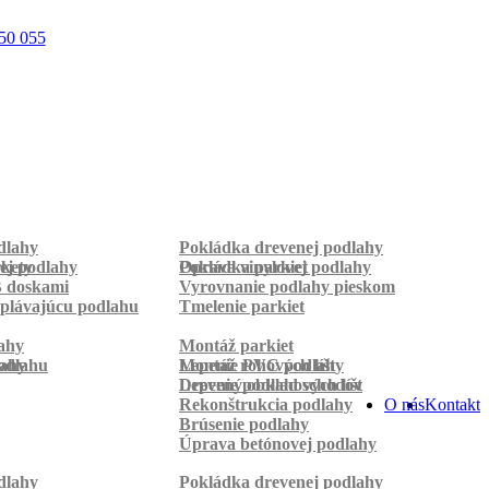
50 055
dlahy
Pokládka drevenej podlahy
rkety
ej podlahy
Pokládka parkiet
Oprava vinylovej podlahy
B doskami
Vyrovnanie podlahy pieskom
plávajúcu podlahu
Tmelenie parkiet
ahy
Montáž parkiet
odlahu
lahy
Montáž rohových líšt
Lepenie PVC podlahy
Lepenie podlahových líšt
Drevený obklad schodov
Rekonštrukcia podlahy
O nás
Kontakt
Brúsenie podlahy
Úprava betónovej podlahy
dlahy
Pokládka drevenej podlahy