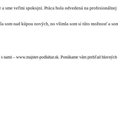
e a sme veľmi spokojní. Práca bola odvedená na profesionálnej
a som nad kúpou nových, no všimla som si túto možnosť a som 
 s nami – www.majster-podlahar.sk. Ponúkame vám prehľad hlavných v