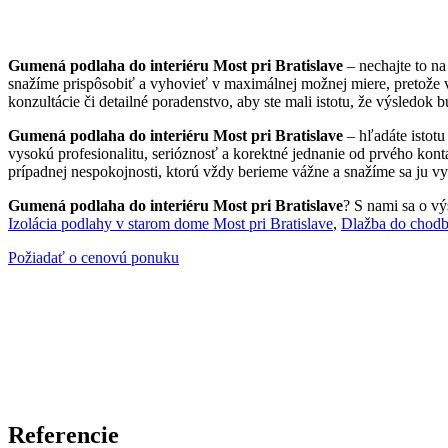
Gumená podlaha do interiéru Most pri Bratislave
– nechajte to n
snažíme prispôsobiť a vyhovieť v maximálnej možnej miere, pretože 
konzultácie či detailné poradenstvo, aby ste mali istotu, že výsledok 
Gumená podlaha do interiéru Most pri Bratislave
– hľadáte istotu
vysokú profesionalitu, serióznosť a korektné jednanie od prvého kont
prípadnej nespokojnosti, ktorú vždy berieme vážne a snažíme sa ju vyr
Gumená podlaha do interiéru Most pri Bratislave
? S nami sa o vý
Izolácia podlahy v starom dome Most pri Bratislave
,
Dlažba do chodby
Požiadať o cenovú ponuku
Referencie