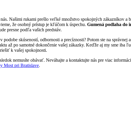
a nás. Našimi rukami prešlo veľké množstvo spokojných zákazníkov a b
vieme, že osobný prístup je kľúčom k úspechu.
Gumená podlaha do in
bude presne podľa vašich predstáv.
 v podobe skúseností, odbornosti a precíznosti? Potom ste na správne
aktu až po samotné dokončenie vašej zákazky. Keďže aj my sme iba ľudia
iešiť k vašej spokojnosti.
sledok nemusíte obávať. Neváhajte a kontaktujte nás pre viac informácií.
 Most pri Bratislave
.