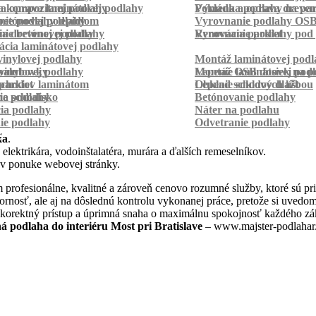
a kompozitnej podlahy
a oprava laminátovej podlahy
Pokládka podlahy na pa
Výmena a oprava dreven
betónovej podlahy
ie podlahy lepidlom
Vyrovnanie podlahy OS
ie betónovej podlahy
a drevenej podlahy
Vyrovnanie podlahy pod 
Renovácia parkiet
cia laminátovej podlahy
inylovej podlahy
Montáž laminátovej podl
palubovky
vinylovej podlahy
Montáž OSB dosiek na p
Lepenie laminátovej pod
parkiet
schodov laminátom
Lepenie soklových líšt
Obklad schodov dlažbou
a schodisko
ie podlahy
Betónovanie podlahy
cia podlahy
Náter na podlahu
ie podlahy
Odvetranie podlahy
r
ka
.
 elektrikára, vodoinštalatéra, murára a ďalších remeselníkov.
 v ponuke webovej stránky.
profesionálne, kvalitné a zároveň cenovo rozumné služby, ktoré sú pr
dbornosť, ale aj na dôslednú kontrolu vykonanej práce, pretože si uve
 korektný prístup a úprimná snaha o maximálnu spokojnosť každého zák
 podlaha do interiéru Most pri Bratislave
– www.majster-podlahar.s