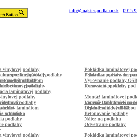
info@majster-podlahar.sk
0915 9
rch Button
 vinylovej podlahy
Pokládka laminátovej po
a kompozitnej podlahy
a oprava laminátovej podlahy
Pokládka podlahy na pa
Výmena a oprava dreven
betónovej podlahy
ie podlahy lepidlom
Vyrovnanie podlahy OS
ie betónovej podlahy
a drevenej podlahy
Vyrovnanie podlahy pod 
Renovácia parkiet
cia laminátovej podlahy
inylovej podlahy
Montáž laminátovej podl
palubovky
vinylovej podlahy
Montáž OSB dosiek na p
Lepenie laminátovej pod
parkiet
schodov laminátom
Lepenie soklových líšt
Obklad schodov dlažbou
a schodisko
ie podlahy
Betónovanie podlahy
cia podlahy
Náter na podlahu
ie podlahy
Odvetranie podlahy
r
 vinylovej podlahy
Pokládka laminátovej po