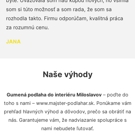
byte. Uvažovala som nad kúpou nových, no všimla
som si túto možnosť a som rada, že som sa
rozhodla takto. Firmu odporúčam, kvalitná práca
za rozumnú cenu.
JANA
Naše výhody
Gumená podlaha do interiéru Miloslavov
– poďte do
toho s nami – www.majster-podlahar.sk. Ponúkame vám
prehľad hlavných výhod a dôvodov, prečo sa obrátiť na
nás. Garantujeme vám, že nadviazanie spolupráce s
nami nebudete ľutovať.