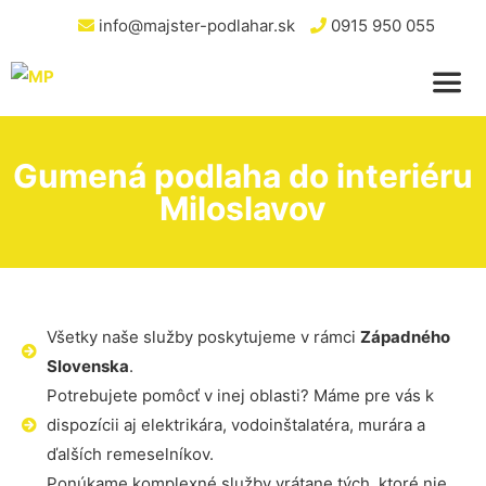
info@majster-podlahar.sk
0915 950 055
Gumená podlaha do interiéru
Miloslavov
Všetky naše služby poskytujeme v rámci
Západného
Slovenska
.
Potrebujete pomôcť v inej oblasti? Máme pre vás k
dispozícii aj elektrikára, vodoinštalatéra, murára a
ďalších remeselníkov.
Ponúkame komplexné služby vrátane tých, ktoré nie