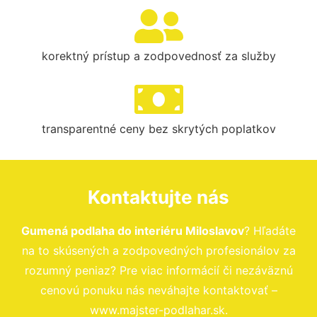
korektný prístup a zodpovednosť za služby
transparentné ceny bez skrytých poplatkov
Kontaktujte nás
Gumená podlaha do interiéru Miloslavov
? Hľadáte
na to skúsených a zodpovedných profesionálov za
rozumný peniaz? Pre viac informácií či nezáväznú
cenovú ponuku nás neváhajte kontaktovať –
www.majster-podlahar.sk.