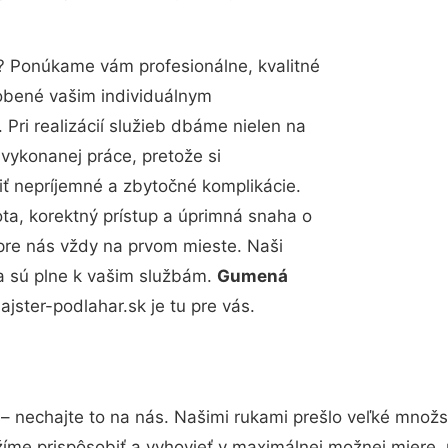
? Ponúkame vám profesionálne, kvalitné
obené vašim individuálnym
Pri realizácií služieb dbáme nielen na
 vykonanej práce, pretože si
 nepríjemné a zbytočné komplikácie.
ota, korektný prístup a úprimná snaha o
pre nás vždy na prvom mieste. Naši
a sú plne k vašim službám.
Gumená
ster-podlahar.sk je tu pre vás.
– nechajte to na nás. Našimi rukami prešlo veľké množ
žíme prispôsobiť a vyhovieť v maximálnej možnej miere, 