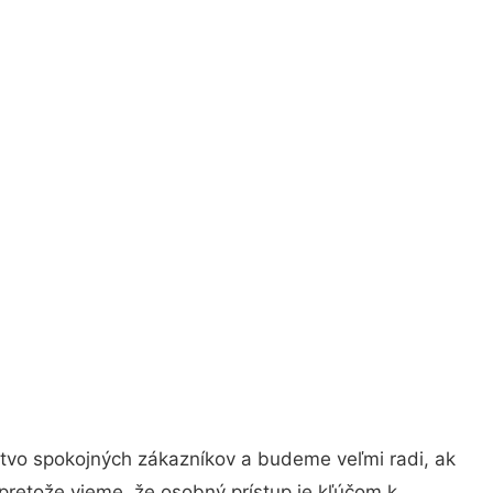
stvo spokojných zákazníkov a budeme veľmi radi, ak
pretože vieme, že osobný prístup je kľúčom k