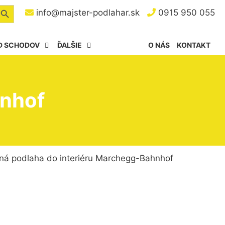
arch Button
info@majster-podlahar.sk
0915 950 055
D SCHODOV
ĎALŠIE
O NÁS
KONTAKT
hnhof