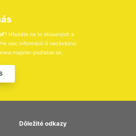
nás
of
? Hľadáte na to skúsených a
e viac informácií či nezáväznú
www.majster-podlahar.sk.
S
Dôležité odkazy