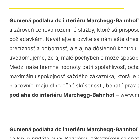
Gumená podlaha do interiéru Marchegg-Bahnhof
a zároveň cenovo rozumné služby, ktoré sú prispôs
požiadavkám. Neváhajte a ozvite sa nám ešte dnes. 
precíznosť a odbornosť, ale aj na dôslednú kontrolu
uvedomujeme, že aj malé pochybenie môže spôsobiť
Medzi naše firemné hodnoty patrí spoľahlivosť, och
maximálnu spokojnosť každého zákazníka, ktorá je 
pracovníci majú dlhoročné skúsenosti, bohatú prax 
podlaha do interiéru Marchegg-Bahnhof
– www.maj
Gumená podlaha do interiéru Marchegg-Bahnhof
sa k nim pridáte aj vy. Každému zákazníkovi sa sna