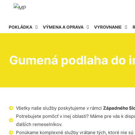
POKLÁDKA
VÝMENA A OPRAVA
VYROVNANIE
Gumená podlaha do i
Všetky naše služby poskytujeme v rámci
Západného Sl
Potrebujete pomôcť v inej oblasti? Máme pre vás k dispoz
ďalších remeselníkov.
Ponúkame komplexné služby vrátane tých, ktoré nie sú