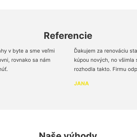
Referencie
ahy v byte a sme veľmi
Ďakujem za renováciu st
ovni, rovnako sa nám
kúpou nových, no všimla 
núť.
rozhodla takto. Firmu od
JANA
Naše výhody