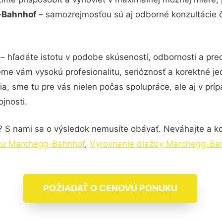
g-Bahnhof
– samozrejmosťou sú aj odborné konzultácie či
– hľadáte istotu v podobe skúseností, odbornosti a pre
me vám vysokú profesionalitu, serióznosť a korektné j
, sme tu pre vás nielen počas spolupráce, ale aj v príp
jnosti.
? S nami sa o výsledok nemusíte obávať. Neváhajte a kont
vku Marchegg-Bahnhof
,
Vyrovnanie dlažby Marchegg-Ba
POŽIADAŤ O CENOVÚ PONUKU