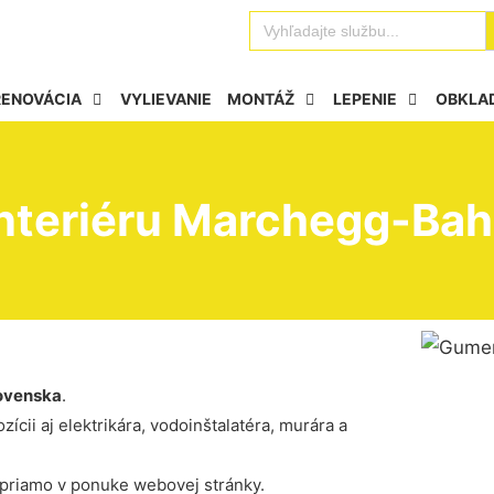
Se
Search
for:
RENOVÁCIA
VYLIEVANIE
MONTÁŽ
LEPENIE
OBKLA
nteriéru Marchegg-Ba
ovenska
.
ícii aj elektrikára, vodoinštalatéra, murára a
 priamo v ponuke webovej stránky.