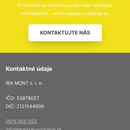
či nezáväznú cenovú ponuku nás neváhajte
kontaktovať – www.majster-podlahar.sk.
KONTAKTUJTE NÁS
Kontaktné údaje
RIA MONT s. r. o.
IČO: 53878027
DIČ: 2121544909
0915 950 055
info@majster-podlahar.sk