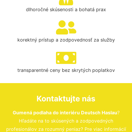
dlhoročné skúsenosti a bohatá prax
korektný prístup a zodpovednosť za služby
transparentné ceny bez skrytých poplatkov
Kontaktujte nás
Gumená podlaha do interiéru Deutsch Haslau
?
Hľadáte na to skúsených a zodpovedných
profesionálov za rozumný peniaz? Pre viac informácií