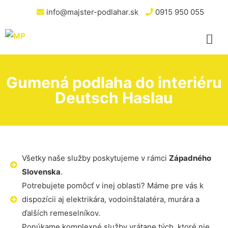
info@majster-podlahar.sk
0915 950 055
Gumená podlaha do interiéru
Deutsch Haslau
Všetky naše služby poskytujeme v rámci
Západného
Slovenska
.
Potrebujete pomôcť v inej oblasti? Máme pre vás k
dispozícii aj elektrikára, vodoinštalatéra, murára a
ďalších remeselníkov.
Ponúkame komplexné služby vrátane tých, ktoré nie