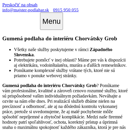
Preskočiť na obsah
info@majster-podlahar.sk
0915 950 055
Menu
Gumená podlaha do interiéru Chorvátsky Grob
Všetky naše služby poskytujeme v rámci
Západného
Slovenska
.
Potrebujete pomôcť v inej oblasti? Máme pre vás k dispozícii
aj elektrikára, vodoinštalatéra, murára a ďalších remeselníkov.
Ponúkame komplexné služby vrátane tých, ktoré nie sú
priamo v ponuke webovej stránky.
Gumená podlaha do interiéru Chorvátsky Grob
? Ponúkame
vám profesionálne, kvalitné a zároveň cenovo rozumné služby, ktoré
sú prispôsobené vašim individuálnym požiadavkám. Neváhajte a
ozvite sa nám ešte dnes. Pri realizácií služieb dbáme nielen na
precíznosť a odbornosť, ale aj na dôslednú kontrolu vykonanej
práce, pretože si uvedomujeme, že aj malé pochybenie môže
spôsobiť nepríjemné a zbytočné komplikácie. Medzi naše firemné
hodnoty patrí spoľahlivosť, ochota, korektný prístup a úprimná
snaha o maximálnu spokojnosť každého zákazníka, ktorá je pre nás