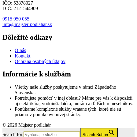
IČO: 53878027
DIČ: 2121544909
0915 950 055
info@majster-podlahar.sk
Dôležité odkazy
O nás
Kontakt
Ochrana osobných údajov
Informácie k službám
Všetky naše služby poskytujeme v rámci Západného
Slovenska.
Potrebujete pomôcť v inej oblasti? Máme pre vás k dispozícii
aj elektrikára, vodoinštalatéra, murára a ďalších remeselníkov.
Ponúkame komplexné služby vrátane tých, ktoré nie sú
priamo v ponuke webovej stránky.
© 2026 Majster podlahár
Search for:
Search Button