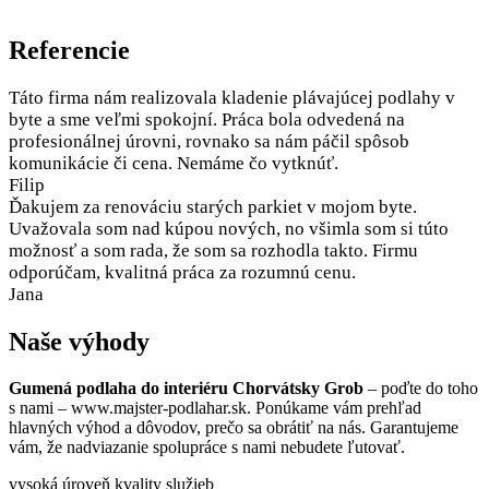
Referencie
Táto firma nám realizovala kladenie plávajúcej podlahy v
byte a sme veľmi spokojní. Práca bola odvedená na
profesionálnej úrovni, rovnako sa nám páčil spôsob
komunikácie či cena. Nemáme čo vytknúť.
Filip
Ďakujem za renováciu starých parkiet v mojom byte.
Uvažovala som nad kúpou nových, no všimla som si túto
možnosť a som rada, že som sa rozhodla takto. Firmu
odporúčam, kvalitná práca za rozumnú cenu.
Jana
Naše výhody
Gumená podlaha do interiéru Chorvátsky Grob
– poďte do toho
s nami – www.majster-podlahar.sk. Ponúkame vám prehľad
hlavných výhod a dôvodov, prečo sa obrátiť na nás. Garantujeme
vám, že nadviazanie spolupráce s nami nebudete ľutovať.
vysoká úroveň kvality služieb