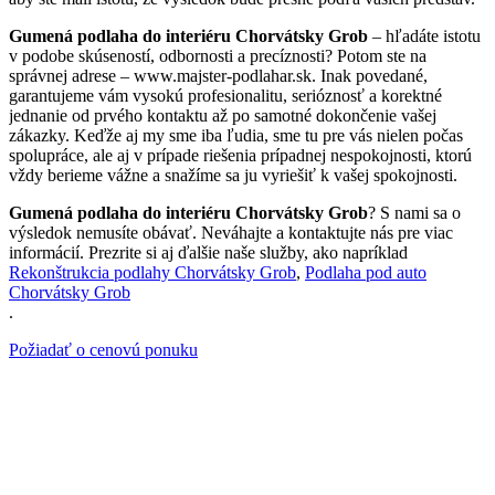
Gumená podlaha do interiéru Chorvátsky Grob
– hľadáte istotu
v podobe skúseností, odbornosti a precíznosti? Potom ste na
správnej adrese – www.majster-podlahar.sk. Inak povedané,
garantujeme vám vysokú profesionalitu, serióznosť a korektné
jednanie od prvého kontaktu až po samotné dokončenie vašej
zákazky. Keďže aj my sme iba ľudia, sme tu pre vás nielen počas
spolupráce, ale aj v prípade riešenia prípadnej nespokojnosti, ktorú
vždy berieme vážne a snažíme sa ju vyriešiť k vašej spokojnosti.
Gumená podlaha do interiéru Chorvátsky Grob
? S nami sa o
výsledok nemusíte obávať. Neváhajte a kontaktujte nás pre viac
informácií. Prezrite si aj ďalšie naše služby, ako napríklad
Rekonštrukcia podlahy Chorvátsky Grob
,
Podlaha pod auto
Chorvátsky Grob
.
Požiadať o cenovú ponuku