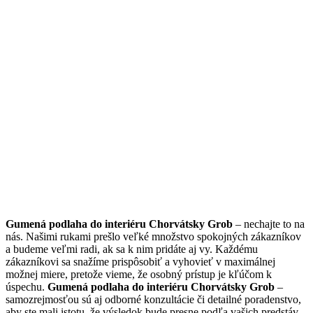
Gumená podlaha do interiéru Chorvátsky Grob
– nechajte to na
nás. Našimi rukami prešlo veľké množstvo spokojných zákazníkov
a budeme veľmi radi, ak sa k nim pridáte aj vy. Každému
zákazníkovi sa snažíme prispôsobiť a vyhovieť v maximálnej
možnej miere, pretože vieme, že osobný prístup je kľúčom k
úspechu.
Gumená podlaha do interiéru Chorvátsky Grob
–
samozrejmosťou sú aj odborné konzultácie či detailné poradenstvo,
aby ste mali istotu, že výsledok bude presne podľa vašich predstáv.