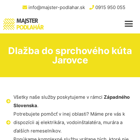
info@majster-podlahar.sk
0915 950 055
Dlažba do sprchového kúta
Jarovce
Všetky naše služby poskytujeme v rámci
Západného
Slovenska
.
Potrebujete pomôcť v inej oblasti? Máme pre vás k
dispozícii aj elektrikára, vodoinštalatéra, murára a
ďalších remeselníkov.
Ponúkame komplexné služby vrátane tých, ktoré nie