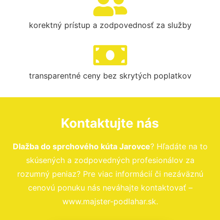
korektný prístup a zodpovednosť za služby
transparentné ceny bez skrytých poplatkov
Kontaktujte nás
Dlažba do sprchového kúta Jarovce
? Hľadáte na to
skúsených a zodpovedných profesionálov za
rozumný peniaz? Pre viac informácií či nezáväznú
cenovú ponuku nás neváhajte kontaktovať –
www.majster-podlahar.sk.