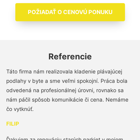
POŽIADAŤ O CENOVÚ PONUKU
Referencie
Táto firma nám realizovala kladenie plávajúcej
podlahy v byte a sme veľmi spokojní. Práca bola
odvedená na profesionálnej úrovni, rovnako sa
nám páčil spôsob komunikácie či cena. Nemáme
čo vytknúť.
FILIP
Ďakujem za renováciu starých parkiet v mojom