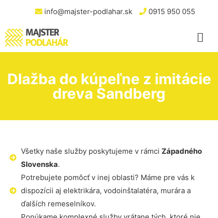
info@majster-podlahar.sk
0915 950 055
Dlažba do kúpeľne z imitácie
dreva Sandberg
Všetky naše služby poskytujeme v rámci
Západného
Slovenska
.
Potrebujete pomôcť v inej oblasti? Máme pre vás k
dispozícii aj elektrikára, vodoinštalatéra, murára a
ďalších remeselníkov.
Ponúkame komplexné služby vrátane tých, ktoré nie