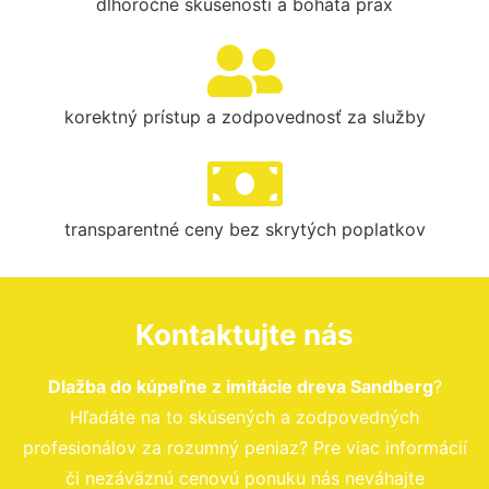
dlhoročné skúsenosti a bohatá prax
korektný prístup a zodpovednosť za služby
transparentné ceny bez skrytých poplatkov
Kontaktujte nás
Dlažba do kúpeľne z imitácie dreva Sandberg
?
Hľadáte na to skúsených a zodpovedných
profesionálov za rozumný peniaz? Pre viac informácií
či nezáväznú cenovú ponuku nás neváhajte