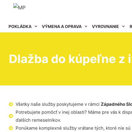
POKLÁDKA
VÝMENA A OPRAVA
VYROVNANIE
Dlažba do kúpeľne z 
Všetky naše služby poskytujeme v rámci
Západného Sl
Potrebujete pomôcť v inej oblasti? Máme pre vás k dispoz
ďalších remeselníkov.
Ponúkame komplexné služby vrátane tých, ktoré nie sú