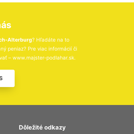
nás
sch-Alterburg
? Hľadáte na to
 peniaz? Pre viac informácií či
vať – www.majster-podlahar.sk.
S
Dôležité odkazy