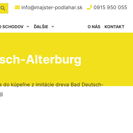
arch Button
info@majster-podlahar.sk
0915 950 055
D SCHODOV
ĎALŠIE
O NÁS
KONTAKT
tsch-Alterburg