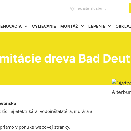
Se
Search
for:
RENOVÁCIA
VYLIEVANIE
MONTÁŽ
LEPENIE
OBKLA
imitácie dreva Bad Deu
ovenska
.
ícii aj elektrikára, vodoinštalatéra, murára a
 priamo v ponuke webovej stránky.