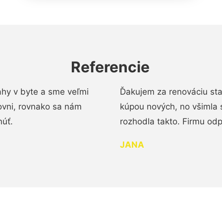
Referencie
ahy v byte a sme veľmi
Ďakujem za renováciu st
ovni, rovnako sa nám
kúpou nových, no všimla 
núť.
rozhodla takto. Firmu od
JANA