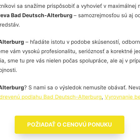
zníkovi sa snažíme prispôsobiť a vyhovieť v maximálnej 
dreva Bad Deutsch-Alterburg
– samozrejmosťou sú aj od
redstáv.
Alterburg
– hľadáte istotu v podobe skúseností, odborn
me vám vysokú profesionalitu, serióznosť a korektné j
, sme tu pre vás nielen počas spolupráce, ale aj v príp
jnosti.
Alterburg
? S nami sa o výsledok nemusíte obávať. Neváh
drevenú podlahu Bad Deutsch-Alterburg
,
Vyrovnanie b
POŽIADAŤ O CENOVÚ PONUKU