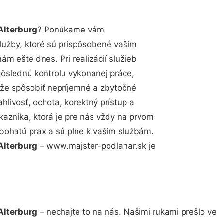
Alterburg
? Ponúkame vám
lužby, ktoré sú prispôsobené vašim
m ešte dnes. Pri realizácií služieb
dôslednú kontrolu vykonanej práce,
že spôsobiť nepríjemné a zbytočné
hlivosť, ochota, korektný prístup a
azníka, ktorá je pre nás vždy na prvom
 bohatú prax a sú plne k vašim službám.
Alterburg
– www.majster-podlahar.sk je
Alterburg
– nechajte to na nás. Našimi rukami prešlo 