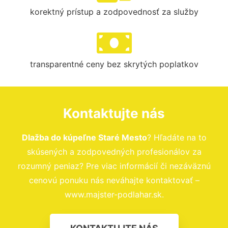
korektný prístup a zodpovednosť za služby
transparentné ceny bez skrytých poplatkov
Kontaktujte nás
Dlažba do kúpeľne Staré Mesto
? Hľadáte na to
skúsených a zodpovedných profesionálov za
rozumný peniaz? Pre viac informácií či nezáväznú
cenovú ponuku nás neváhajte kontaktovať –
www.majster-podlahar.sk.