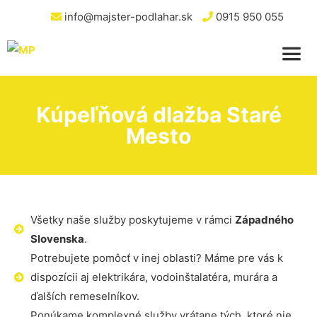
info@majster-podlahar.sk
0915 950 055
Kúpeľňová dlažba Staré
Mesto
Všetky naše služby poskytujeme v rámci
Západného
Slovenska
.
Potrebujete pomôcť v inej oblasti? Máme pre vás k
dispozícii aj elektrikára, vodoinštalatéra, murára a
ďalších remeselníkov.
Ponúkame komplexné služby vrátane tých, ktoré nie