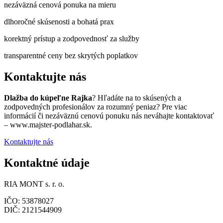
nezáväzná cenová ponuka na mieru
dlhoročné skúsenosti a bohatá prax
korektný prístup a zodpovednosť za služby
transparentné ceny bez skrytých poplatkov
Kontaktujte nás
Dlažba do kúpeľne Rajka
? Hľadáte na to skúsených a
zodpovedných profesionálov za rozumný peniaz? Pre viac
informácií či nezáväznú cenovú ponuku nás neváhajte kontaktovať
– www.majster-podlahar.sk.
Kontaktujte nás
Kontaktné údaje
RIA MONT s. r. o.
IČO: 53878027
DIČ: 2121544909