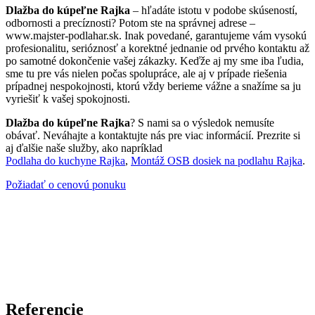
Dlažba do kúpeľne Rajka
– hľadáte istotu v podobe skúseností,
odbornosti a precíznosti? Potom ste na správnej adrese –
www.majster-podlahar.sk. Inak povedané, garantujeme vám vysokú
profesionalitu, serióznosť a korektné jednanie od prvého kontaktu až
po samotné dokončenie vašej zákazky. Keďže aj my sme iba ľudia,
sme tu pre vás nielen počas spolupráce, ale aj v prípade riešenia
prípadnej nespokojnosti, ktorú vždy berieme vážne a snažíme sa ju
vyriešiť k vašej spokojnosti.
Dlažba do kúpeľne Rajka
? S nami sa o výsledok nemusíte
obávať. Neváhajte a kontaktujte nás pre viac informácií. Prezrite si
aj ďalšie naše služby, ako napríklad
Podlaha do kuchyne Rajka
,
Montáž OSB dosiek na podlahu Rajka
.
Požiadať o cenovú ponuku
Referencie