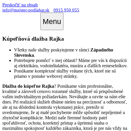
Preskočiť na obsah
info@majster-podlahar.sk
0915 950 055
Menu
Kúpeľňová dlažba Rajka
Všetky naše služby poskytujeme v rámci
Západného
Slovenska
.
Potrebujete pomôcť v inej oblasti? Máme pre vás k dispozícii
aj elektrikára, vodoinštalatéra, murára a ďalších remeselníkov.
Ponúkame komplexné služby vrátane tých, ktoré nie sú
priamo v ponuke webovej stránky.
Dlažba do kúpeľne Rajka
? Ponúkame vám profesionálne,
kvalitné a zároveň cenovo rozumné služby, ktoré sú prispôsobené
vašim individuálnym požiadavkám. Neváhajte a ozvite sa nám ešte
dnes. Pri realizácií služieb dbáme nielen na precíznosť a odbornosť,
ale aj na dôslednú kontrolu vykonanej práce, pretože si
uvedomujeme, že aj malé pochybenie môže spôsobiť nepríjemné a
zbytočné komplikácie. Medzi naše firemné hodnoty patrí
spoľahlivosť, ochota, korektný prístup a úprimná snaha o
maximálnu spokojnosť každého zákazníka, ktorá je pre nás vždy na