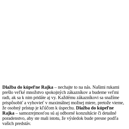
Dlažba do kúpeľne Rajka
– nechajte to na nás. Našimi rukami
prešlo veľké množstvo spokojných zákazníkov a budeme veľmi
radi, ak sa k nim pridáte aj vy. Každému zákazníkovi sa snažíme
prispôsobiť a vyhovieť v maximálnej možnej miere, pretože vieme,
že osobný prístup je kľúčom k úspechu.
Dlažba do kúpeľne
Rajka
– samozrejmosťou sú aj odborné konzultácie či detailné
poradenstvo, aby ste mali istotu, že výsledok bude presne podľa
vašich predstáv.