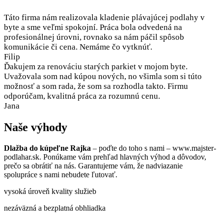
Táto firma nám realizovala kladenie plávajúcej podlahy v
byte a sme veľmi spokojní. Práca bola odvedená na
profesionálnej úrovni, rovnako sa nám páčil spôsob
komunikácie či cena. Nemáme čo vytknúť.
Filip
Ďakujem za renováciu starých parkiet v mojom byte.
Uvažovala som nad kúpou nových, no všimla som si túto
možnosť a som rada, že som sa rozhodla takto. Firmu
odporúčam, kvalitná práca za rozumnú cenu.
Jana
Naše výhody
Dlažba do kúpeľne Rajka
– poďte do toho s nami – www.majster-
podlahar.sk. Ponúkame vám prehľad hlavných výhod a dôvodov,
prečo sa obrátiť na nás. Garantujeme vám, že nadviazanie
spolupráce s nami nebudete ľutovať.
vysoká úroveň kvality služieb
nezáväzná a bezplatná obhliadka