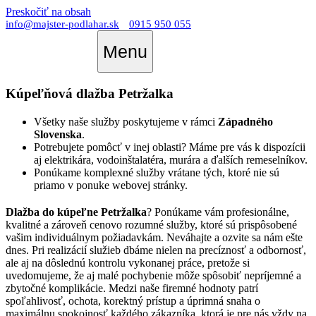
Preskočiť na obsah
info@majster-podlahar.sk
0915 950 055
Menu
Kúpeľňová dlažba Petržalka
Všetky naše služby poskytujeme v rámci
Západného
Slovenska
.
Potrebujete pomôcť v inej oblasti? Máme pre vás k dispozícii
aj elektrikára, vodoinštalatéra, murára a ďalších remeselníkov.
Ponúkame komplexné služby vrátane tých, ktoré nie sú
priamo v ponuke webovej stránky.
Dlažba do kúpeľne Petržalka
? Ponúkame vám profesionálne,
kvalitné a zároveň cenovo rozumné služby, ktoré sú prispôsobené
vašim individuálnym požiadavkám. Neváhajte a ozvite sa nám ešte
dnes. Pri realizácií služieb dbáme nielen na precíznosť a odbornosť,
ale aj na dôslednú kontrolu vykonanej práce, pretože si
uvedomujeme, že aj malé pochybenie môže spôsobiť nepríjemné a
zbytočné komplikácie. Medzi naše firemné hodnoty patrí
spoľahlivosť, ochota, korektný prístup a úprimná snaha o
maximálnu spokojnosť každého zákazníka, ktorá je pre nás vždy na