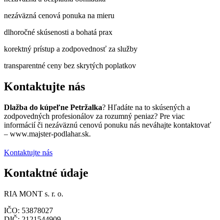
nezáväzná cenová ponuka na mieru
dlhoročné skúsenosti a bohatá prax
korektný prístup a zodpovednosť za služby
transparentné ceny bez skrytých poplatkov
Kontaktujte nás
Dlažba do kúpeľne Petržalka
? Hľadáte na to skúsených a
zodpovedných profesionálov za rozumný peniaz? Pre viac
informácií či nezáväznú cenovú ponuku nás neváhajte kontaktovať
– www.majster-podlahar.sk.
Kontaktujte nás
Kontaktné údaje
RIA MONT s. r. o.
IČO: 53878027
DIČ: 2121544909