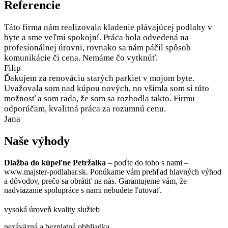
Referencie
Táto firma nám realizovala kladenie plávajúcej podlahy v
byte a sme veľmi spokojní. Práca bola odvedená na
profesionálnej úrovni, rovnako sa nám páčil spôsob
komunikácie či cena. Nemáme čo vytknúť.
Filip
Ďakujem za renováciu starých parkiet v mojom byte.
Uvažovala som nad kúpou nových, no všimla som si túto
možnosť a som rada, že som sa rozhodla takto. Firmu
odporúčam, kvalitná práca za rozumnú cenu.
Jana
Naše výhody
Dlažba do kúpeľne Petržalka
– poďte do toho s nami –
www.majster-podlahar.sk. Ponúkame vám prehľad hlavných výhod
a dôvodov, prečo sa obrátiť na nás. Garantujeme vám, že
nadviazanie spolupráce s nami nebudete ľutovať.
vysoká úroveň kvality služieb
nezáväzná a bezplatná obhliadka