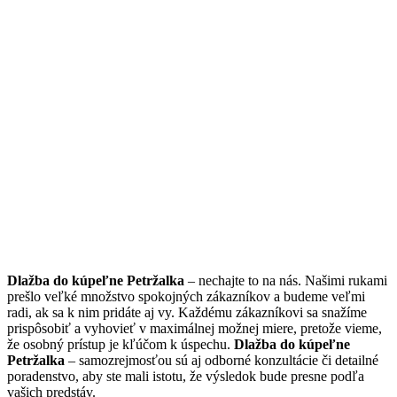
Dlažba do kúpeľne Petržalka
– nechajte to na nás. Našimi rukami
prešlo veľké množstvo spokojných zákazníkov a budeme veľmi
radi, ak sa k nim pridáte aj vy. Každému zákazníkovi sa snažíme
prispôsobiť a vyhovieť v maximálnej možnej miere, pretože vieme,
že osobný prístup je kľúčom k úspechu.
Dlažba do kúpeľne
Petržalka
– samozrejmosťou sú aj odborné konzultácie či detailné
poradenstvo, aby ste mali istotu, že výsledok bude presne podľa
vašich predstáv.