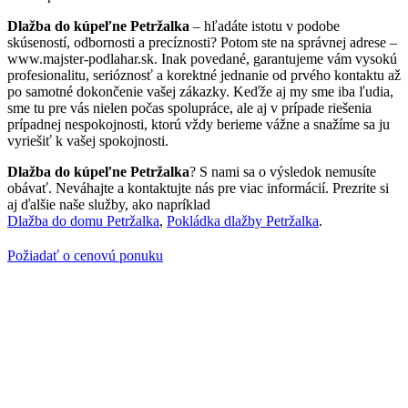
Dlažba do kúpeľne Petržalka
– hľadáte istotu v podobe
skúseností, odbornosti a precíznosti? Potom ste na správnej adrese –
www.majster-podlahar.sk. Inak povedané, garantujeme vám vysokú
profesionalitu, serióznosť a korektné jednanie od prvého kontaktu až
po samotné dokončenie vašej zákazky. Keďže aj my sme iba ľudia,
sme tu pre vás nielen počas spolupráce, ale aj v prípade riešenia
prípadnej nespokojnosti, ktorú vždy berieme vážne a snažíme sa ju
vyriešiť k vašej spokojnosti.
Dlažba do kúpeľne Petržalka
? S nami sa o výsledok nemusíte
obávať. Neváhajte a kontaktujte nás pre viac informácií. Prezrite si
aj ďalšie naše služby, ako napríklad
Dlažba do domu Petržalka
,
Pokládka dlažby Petržalka
.
Požiadať o cenovú ponuku