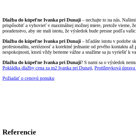
Dlažba do kúpeľne Ivanka pri Dunaji
– nechajte to na nás. Našim
prispôsobiť a vyhovieť v maximálnej možnej miere, pretože vieme, ž
poradenstvo, aby ste mali istotu, že výsledok bude presne podľa vašic
Dlažba do kúpeľne Ivanka pri Dunaji
– hľadáte istotu v podobe s
profesionalitu, serióznosť a korektné jednanie od prvého kontaktu až
nespokojnosti, ktorú vždy berieme vážne a snažíme sa ju vyriešiť k va
Dlažba do kúpeľne Ivanka pri Dunaji
? S nami sa o výsledok nemusí
Pokládka dlažby cena za m2 Ivanka pri Dunaji
,
Protišmyková úprava 
Požiadať o cenovú ponuku
Referencie