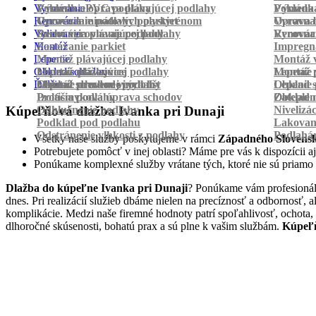
Vyrovnanie
Pokládka PVC podlahy
Výmena a oprava plávajúcej podlahy
Pokládk
Výmena 
Renovácia
Oprava laminátových parkiet
Vyrovnanie podlahy polystyrénom
Oprava 
Vyrovnan
Vylievanie
Suché vyrovnanie podlahy
Renovácia plávajúcej podlahy
Vyrovnan
Renováci
Montáž
Pastovanie parkiet
Impregná
Lepenie
Montáž plávajúcej podlahy
Montáž v
Obklad schodov
Montáž dlážkovice
Lepenie plávajúcej podlahy
Montáž 
Lepenie 
Ďalšie
Montáž prechodových líšt
Lepenie drevenej podlahy
Obklad schodov vinylom
Lepenie 
Obklad 
Protišmyková úprava schodov
Izolácia podlahy
Obklad n
Zateplen
Odhlučnenie podlahy
Nivelizá
Kúpeľňová dlažba Ivanka pri Dunaji
Podklad pod podlahu
Lakovan
Odstránenie vlhkosti z podlahy
Podlahá
Všetky naše služby poskytujeme v rámci
Západného Slovens
Potrebujete pomôcť v inej oblasti? Máme pre vás k dispozícii aj
Ponúkame komplexné služby vrátane tých, ktoré nie sú priamo
Dlažba do kúpeľne Ivanka pri Dunaji
? Ponúkame vám profesionáln
dnes. Pri realizácií služieb dbáme nielen na precíznosť a odbornosť,
komplikácie. Medzi naše firemné hodnoty patrí spoľahlivosť, ochota,
dlhoročné skúsenosti, bohatú prax a sú plne k vašim službám.
Kúpeľň