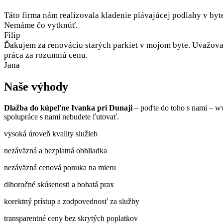
Táto firma nám realizovala kladenie plávajúcej podlahy v byt
Nemáme čo vytknúť.
Filip
Ďakujem za renováciu starých parkiet v mojom byte. Uvažoval
práca za rozumnú cenu.
Jana
Naše výhody
Dlažba do kúpeľne Ivanka pri Dunaji
– poďte do toho s nami – w
spolupráce s nami nebudete ľutovať.
vysoká úroveň kvality služieb
nezáväzná a bezplatná obhliadka
nezáväzná cenová ponuka na mieru
dlhoročné skúsenosti a bohatá prax
korektný prístup a zodpovednosť za služby
transparentné ceny bez skrytých poplatkov