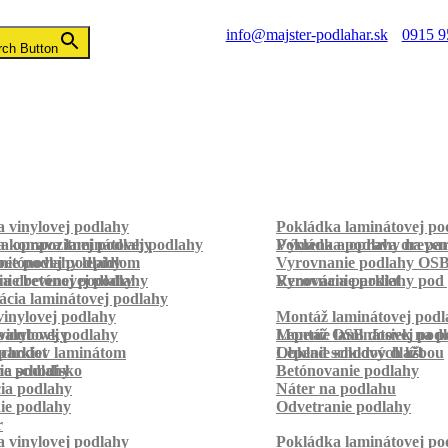
info@majster-podlahar.sk
0915 9
rch Button
 vinylovej podlahy
Pokládka laminátovej po
a kompozitnej podlahy
a oprava laminátovej podlahy
Pokládka podlahy na pa
Výmena a oprava dreven
betónovej podlahy
ie podlahy lepidlom
Vyrovnanie podlahy OS
ie betónovej podlahy
a drevenej podlahy
Vyrovnanie podlahy pod 
Renovácia parkiet
cia laminátovej podlahy
inylovej podlahy
Montáž laminátovej podl
palubovky
vinylovej podlahy
Montáž OSB dosiek na p
Lepenie laminátovej pod
parkiet
schodov laminátom
Lepenie soklových líšt
Obklad schodov dlažbou
a schodisko
ie podlahy
Betónovanie podlahy
cia podlahy
Náter na podlahu
ie podlahy
Odvetranie podlahy
r
 vinylovej podlahy
Pokládka laminátovej po