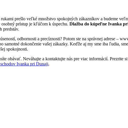
i rukami prešlo veľké množstvo spokojných zákazníkov a budeme veľmi 
e osobný prístup je kľúčom k úspechu.
Dlažba do kúpeľne Ivanka pr
h predstáv.
kúseností, odbornosti a precíznosti? Potom ste na správnej adrese – w
 po samotné dokončenie vašej zákazky. Keďže aj my sme iba ľudia, sme tu
šej spokojnosti.
te obávať. Neváhajte a kontaktujte nás pre viac informácií. Prezrite si
schodov Ivanka pri Dunaji
.