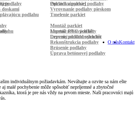
rkety
ej podlahy
Pokládka parkiet
Oprava vinylovej podlahy
B doskami
Vyrovnanie podlahy pieskom
plávajúcu podlahu
Tmelenie parkiet
ahy
Montáž parkiet
odlahu
lahy
Montáž rohových líšt
Lepenie PVC podlahy
Lepenie podlahových líšt
Drevený obklad schodov
Rekonštrukcia podlahy
O nás
Kontakt
Brúsenie podlahy
Úprava betónovej podlahy
vašim individuálnym požiadavkám. Neváhajte a ozvite sa nám ešte
 že aj malé pochybenie môže spôsobiť nepríjemné a zbytočné
azníka, ktorá je pre nás vždy na prvom mieste. Naši pracovníci majú
ás.