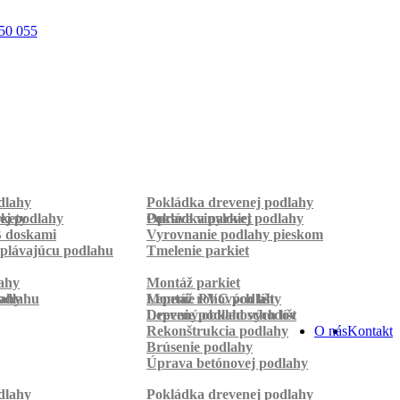
50 055
dlahy
Pokládka drevenej podlahy
rkety
ej podlahy
Pokládka parkiet
Oprava vinylovej podlahy
B doskami
Vyrovnanie podlahy pieskom
plávajúcu podlahu
Tmelenie parkiet
ahy
Montáž parkiet
odlahu
lahy
Montáž rohových líšt
Lepenie PVC podlahy
Lepenie podlahových líšt
Drevený obklad schodov
Rekonštrukcia podlahy
O nás
Kontakt
Brúsenie podlahy
Úprava betónovej podlahy
dlahy
Pokládka drevenej podlahy