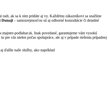
radi, ak sa k nim pridáte aj vy. Každému zákazníkovi sa snažíme
i Dunaji
– samozrejmosťou sú aj odborné konzultácie či detailné
ww.majster-podlahar.sk. Inak povedané, garantujeme vám vysokú
 pre vás nielen počas spolupráce, ale aj v prípade riešenia prípadnej
 aj ďalšie naše služby, ako napríklad