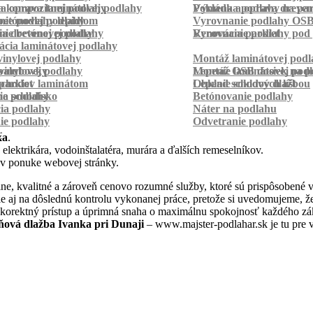
a kompozitnej podlahy
a oprava laminátovej podlahy
Pokládka podlahy na pa
Výmena a oprava dreven
betónovej podlahy
ie podlahy lepidlom
Vyrovnanie podlahy OS
ie betónovej podlahy
a drevenej podlahy
Vyrovnanie podlahy pod 
Renovácia parkiet
cia laminátovej podlahy
inylovej podlahy
Montáž laminátovej podl
palubovky
vinylovej podlahy
Montáž OSB dosiek na p
Lepenie laminátovej pod
parkiet
schodov laminátom
Lepenie soklových líšt
Obklad schodov dlažbou
a schodisko
ie podlahy
Betónovanie podlahy
cia podlahy
Náter na podlahu
ie podlahy
Odvetranie podlahy
r
ka
.
 elektrikára, vodoinštalatéra, murára a ďalších remeselníkov.
 v ponuke webovej stránky.
e, kvalitné a zároveň cenovo rozumné služby, ktoré sú prispôsobené 
 ale aj na dôslednú kontrolu vykonanej práce, pretože si uvedomujeme,
 korektný prístup a úprimná snaha o maximálnu spokojnosť každého zák
ová dlažba Ivanka pri Dunaji
– www.majster-podlahar.sk je tu pre v