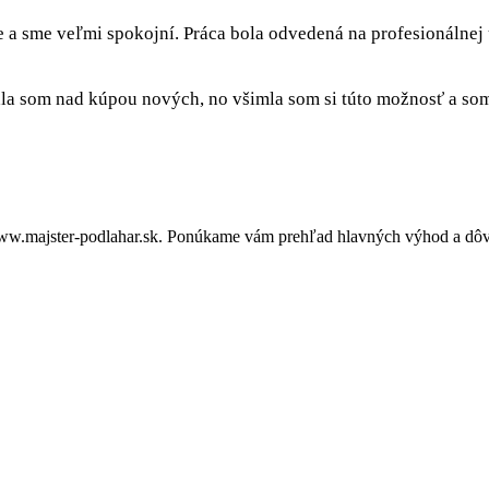
e a sme veľmi spokojní. Práca bola odvedená na profesionálnej
a som nad kúpou nových, no všimla som si túto možnosť a som 
ww.majster-podlahar.sk. Ponúkame vám prehľad hlavných výhod a dôvod