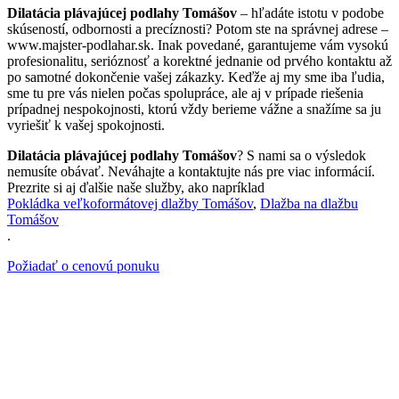
Dilatácia plávajúcej podlahy Tomášov
– hľadáte istotu v podobe
skúseností, odbornosti a precíznosti? Potom ste na správnej adrese –
www.majster-podlahar.sk. Inak povedané, garantujeme vám vysokú
profesionalitu, serióznosť a korektné jednanie od prvého kontaktu až
po samotné dokončenie vašej zákazky. Keďže aj my sme iba ľudia,
sme tu pre vás nielen počas spolupráce, ale aj v prípade riešenia
prípadnej nespokojnosti, ktorú vždy berieme vážne a snažíme sa ju
vyriešiť k vašej spokojnosti.
Dilatácia plávajúcej podlahy Tomášov
? S nami sa o výsledok
nemusíte obávať. Neváhajte a kontaktujte nás pre viac informácií.
Prezrite si aj ďalšie naše služby, ako napríklad
Pokládka veľkoformátovej dlažby Tomášov
,
Dlažba na dlažbu
Tomášov
.
Požiadať o cenovú ponuku