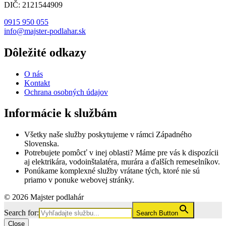
DIČ: 2121544909
0915 950 055
info@majster-podlahar.sk
Dôležité odkazy
O nás
Kontakt
Ochrana osobných údajov
Informácie k službám
Všetky naše služby poskytujeme v rámci Západného
Slovenska.
Potrebujete pomôcť v inej oblasti? Máme pre vás k dispozícii
aj elektrikára, vodoinštalatéra, murára a ďalších remeselníkov.
Ponúkame komplexné služby vrátane tých, ktoré nie sú
priamo v ponuke webovej stránky.
© 2026 Majster podlahár
Search for:
Search Button
Close