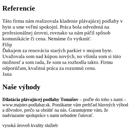
Referencie
Táto firma nám realizovala kladenie plávajúcej podlahy v
byte a sme veľmi spokojní. Práca bola odvedená na
profesionálnej úrovni, rovnako sa nám páčil spôsob
komunikácie či cena. Nemáme čo vytknúť.
Filip
Ďakujem za renováciu starých parkiet v mojom byte.
Uvažovala som nad kúpou nových, no všimla som si túto
možnosť a som rada, že som sa rozhodla takto. Firmu
odporúčam, kvalitná práca za rozumnú cenu.
Jana
Naše výhody
Dilatácia plávajúcej podlahy Tomášov
– poďte do toho s nami –
www.majster-podlahar.sk. Ponúkame vám prehľad hlavných výhod
a dôvodov, prečo sa obrátiť na nás. Garantujeme vám, že
nadviazanie spolupráce s nami nebudete ľutovať.
vysoká úroveň kvality služieb