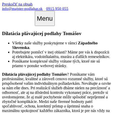
Preskočiť na obsah
info@majster-podlahar.sk
0915 950 055
Menu
Dilatácia plávajúcej podlahy Tomášov
Všetky naše služby poskytujeme v rámci
Západného
Slovenska
.
Potrebujete pomôcť v inej oblasti? Máme pre vás k dispozícii
aj elektrikára, vodoinštalatéra, murára a ďalších remeselníkov.
Ponúkame komplexné služby vrátane tých, ktoré nie sú
priamo v ponuke webovej stránky.
Dilatácia plávajúcej podlahy Tomášov
? Ponúkame vám
profesionálne, kvalitné a zároveň cenovo rozumné služby, ktoré sú
prispôsobené vašim individuálnym požiadavkám. Neváhajte a ozvite
sa nám ešte dnes. Pri realizácií služieb dbáme nielen na precíznosť a
odbornosť, ale aj na dôslednú kontrolu vykonanej práce, pretože si
uvedomujeme, že aj malé pochybenie môže spôsobiť nepríjemné a
zbytočné komplikácie. Medzi naše firemné hodnoty patrí
spoľahlivosť, ochota, korektný prístup a úprimná snaha o
maximálnu spokojnosť každého zákazníka, ktorá je pre nás vždy na