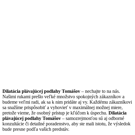
Dilatácia plávajúcej podlahy Tomášov
– nechajte to na nás.
Našimi rukami prešlo veľké množstvo spokojných zákazníkov a
budeme veľmi radi, ak sa k nim pridáte aj vy. Každému zákazníkovi
sa snažíme prispôsobiť a vyhovieť v maximálnej možnej miere,
pretože vieme, že osobný prístup je kľúčom k úspechu.
Dilatácia
plávajúcej podlahy Tomášov
– samozrejmosťou sú aj odborné
konzultácie či detailné poradenstvo, aby ste mali istotu, že výsledok
bude presne podľa vašich predstáv.