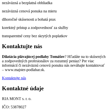
nezáväzná a bezplatná obhliadka
nezáväzná cenová ponuka na mieru
dlhoročné skúsenosti a bohatá prax
korektný prístup a zodpovednosť za služby
transparentné ceny bez skrytých poplatkov
Kontaktujte nás
Dilatácia plávajúcej podlahy Tomášov
? Hľadáte na to skúsených
a zodpovedných profesionálov za rozumný peniaz? Pre viac
informácií či nezáväznú cenovú ponuku nás neváhajte kontaktovať
– www.majster-podlahar.sk.
Kontaktujte nás
Kontaktné údaje
RIA MONT s. r. o.
IČO: 53878027